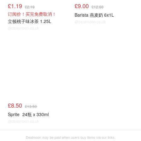
£1.19
£9.00
£2.19
£12.60
订阅价！买完免费取消！
Barista 燕麦奶 6x1L
立顿桃子味冰茶 1.25L
@dealmoon.co.uk
@dealmoon.co.uk
冰饮雪糕
£8.50
£13.50
Sprite
24瓶 x 330ml
@dealmoon.co.uk
Dealmoon may be paid when users buy items via our links.