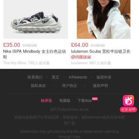
£35.00
£64.00
£165.00
£108.00
Nike ISPA Mindbody 女士白色运动
lululemon Scuba 宽松半拉链卫衣
鞋
@鸡腿妹妹
The Hip Store
792人感兴趣
lululemon
661人感兴趣
联系我们
黑五
InRewards
饭团外卖
隐私条款
用户协议
版权声明
触屏版
电脑版
下载App
2017©dealmoon.co.uk
打开 APP
页面信息由用户分享或品牌、商家提供，由Dealmoon核实后发布折
扣广告
Dealmoon may get paid by brands or deals when user buy
through links