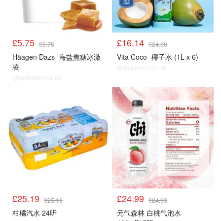
£5.75
£16.14
£5.75
£24.00
Häagen·Dazs
海盐焦糖冰激
Vita Coco
椰子水 (1L x 6)
凌
@dealmoon.co.uk
@dealmoon.co.uk
冰饮雪糕
冰饮雪糕
£25.19
£24.99
£25.19
£24.99
柑橘汽水 24听
元气森林 白桃气泡水