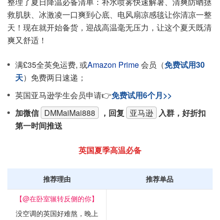
整理了夏日降温必备清单：补水喷雾快速解暑、清爽防晒拯
救肌肤、冰激凌一口爽到心底、电风扇凉感毯让你清凉一整
天！现在就开始备货，迎战高温毫无压力，让这个夏天既清
爽又舒适！
满£35全英免运费, 或
Amazon Prime
会员（
免费试用30
天
）免费两日速递；
英国亚马逊学生会员申请👉
免费试用6个月>>
加微信
DMMaiMai888
，回复
亚马逊
入群，好折扣
第一时间推送
英国夏季高温必备
推荐理由
推荐单品
【@在卧室辗转反侧的你】
没空调的英国好难熬，晚上