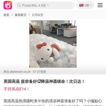
🇬🇧
Prada/Miu 4.8折！
UK
麦卢卡蜂蜜夏促！个位数！
啥？必胜客披萨5折！
首页
家居厨卫
日用杂货
来自
dealmoon.co.uk
07-27更新
英国高温 提前备好🥵降温神器续命！次日达！
手持风扇£14！
英国高温热浪随时来🌞你的清凉神器准备好了吗？小编贴心