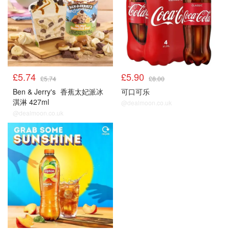
£5.74
£5.90
£5.74
£8.00
Ben & Jerry's
香蕉太妃派冰
可口可乐
淇淋 427ml
@dealmoon.co.uk
@dealmoon.co.uk
冰饮雪糕
冰饮雪糕