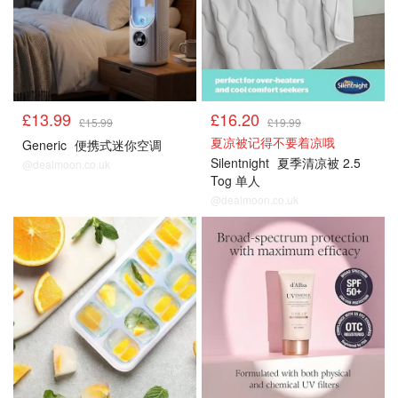
£13.99
£16.20
£15.99
£19.99
夏凉被记得不要着凉哦
Generic
便携式迷你空调
Silentnight
夏季清凉被 2.5
@dealmoon.co.uk
Tog 单人
@dealmoon.co.uk
降温好物
降温好物