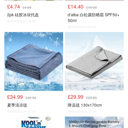
£4.74
£14.40
£4.99
£16.00
2pk 硅胶冰块托盘
d'alba 白松露防晒霜 SPF50+
50ml
@dealmoon.co.uk
@dealmoon.co.uk
降温好物
降温好物
£34.99
£29.99
£49.99
£29.99
夏季清凉毯
降温毯 130x170cm
@dealmoon.co.uk
@dealmoon.co.uk
降温好物
降温好物