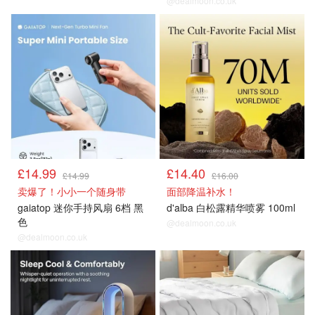
@dealmoon.co.uk
降温好物
降温好物
£14.99
£14.40
£14.99
£16.00
卖爆了！小小一个随身带
面部降温补水！
gaiatop 迷你手持风扇 6档 黑
d'alba 白松露精华喷雾 100ml
色
@dealmoon.co.uk
@dealmoon.co.uk
降温好物
降温好物