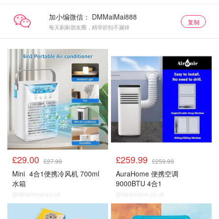
加小编微信：
复制
每天刷刷朋友圈，精华折扣不漏掉
降温好物
降温好物
£29.00
£259.99
£27.99
£259.99
Mini
4合1便携冷风机 700ml
AuraHome 便携空调
水箱
9000BTU 4合1
@dealmoon.co.uk
@dealmoon.co.uk
降温好物
降温好物