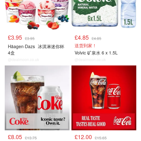
£3.95
£4.85
£3.95
£4.85
送货到家！
Häagen·Dazs
冰淇淋迷你杯
4盒
Volvic 矿泉水 6 x 1.5L
@dealmoon.co.uk
@dealmoon.co.uk
冰饮雪糕
冰饮雪糕
£8.05
£12.00
£13.75
£15.65