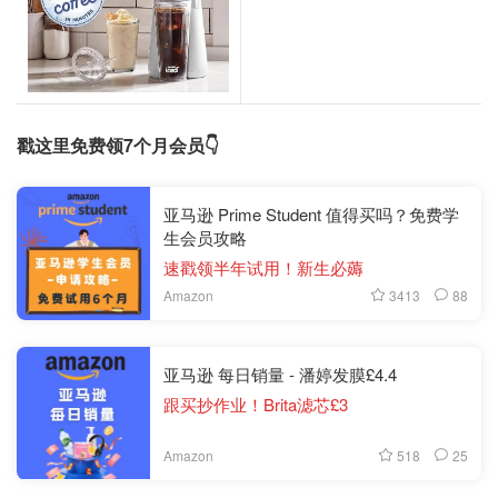
戳这里免费领7个月会员👇
亚马逊 Prime Student 值得买吗？免费学
生会员攻略
速戳领半年试用！新生必薅
3413
88
Amazon
亚马逊 每日销量 - 潘婷发膜£4.4
跟买抄作业！Brita滤芯£3
518
25
Amazon