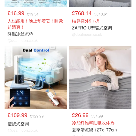
£16.99
£768.14
£19.54
£843.61
人也能用！晚上垫着它！睡觉
结算额外9.1折
超清爽！
ZAFRO U型窗式空调
降温冰丝凉垫
@dealmoon.co.uk
@dealmoon.co.uk
降温好物
降温好物
£109.99
£26.99
£129.99
£34.99
冷却纤维帮助吸收体热
便携式空调
夏季清凉毯 127x177cm
@dealmoon.co.uk