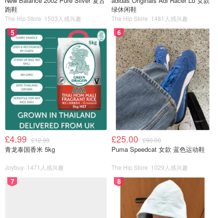
New Balance 2002 Pure Silver 复古
adidas Originals Adi Racer Lo 女款
跑鞋
绿休闲鞋
The Hip Store
1503人感兴趣
The Hip Store
1481人感兴趣
5
6
£4.99
£25.00
£12.99
£90.00
青龙泰国香米 5kg
Puma Speedcat 女款 蓝色运动鞋
Joybuy
1471人感兴趣
The Hip Store
1029人感兴趣
7
8