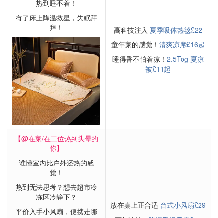
热到睡不着！
有了床上降温救星，失眠拜
拜！
高科技注入
夏季吸体热毯£22
童年家的感觉！
清爽凉席£16起
睡得香不怕着凉！
2.5Tog 夏凉
被£11起
【@在家/在工位热到头晕的
你】
谁懂室内比户外还热的感
觉！
热到无法思考？想去超市冷
冻区冷静下？
放在桌上正合适
台式小风扇£29
平价入手小风扇，便携走哪