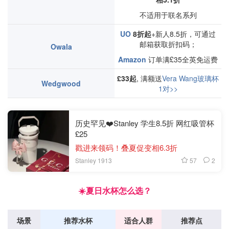
不适用于联名系列
UO
8折起
+新人8.5折，可通过
邮箱获取折扣码；
Owala
Amazon
订单满£35全英免运费
£33起
, 满额送
Vera Wang玻璃杯
Wedgwood
1对>>
历史罕见❤️Stanley 学生8.5折 网红吸管杯
£25
戳进来领码！叠夏促变相6.3折
57
2
Stanley 1913
☀️夏日水杯怎么选？
场景
推荐水杯
适合人群
推荐点