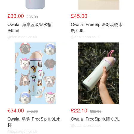
£33.00
£45.00
£36.99
Owala
海岸蓝吸管水瓶
Owala
FreeSip 派对动物水
945ml
瓶 0.9L
@dealmoon.co.uk
@dealmoon.co.uk
£34.00
£22.10
£45.00
£32.00
Owala
狗狗 FreeSip 0.9L水
Owala
FreeSip 水瓶 0.7L
杯
@dealmoon.co.uk
@dealmoon.co.uk