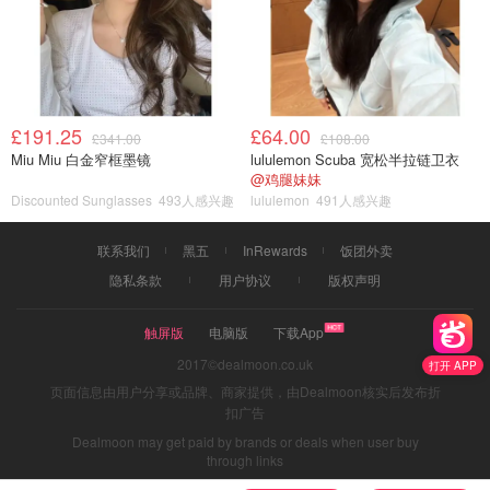
£191.25
£64.00
£341.00
£108.00
Miu Miu 白金窄框墨镜
lululemon Scuba 宽松半拉链卫衣
@鸡腿妹妹
Discounted Sunglasses
493人感兴趣
lululemon
491人感兴趣
联系我们
黑五
InRewards
饭团外卖
隐私条款
用户协议
版权声明
触屏版
电脑版
下载App
2017©dealmoon.co.uk
打开 APP
页面信息由用户分享或品牌、商家提供，由Dealmoon核实后发布折
扣广告
Dealmoon may get paid by brands or deals when user buy
through links