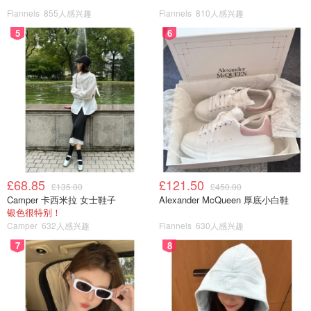
Flannels
855人感兴趣
Flannels
810人感兴趣
5
6
£68.85
£121.50
£135.00
£450.00
Camper 卡西米拉 女士鞋子
Alexander McQueen 厚底小白鞋
银色很特别！
Camper
632人感兴趣
Flannels
630人感兴趣
7
8