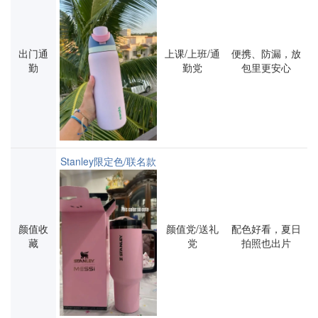
出门通
上课/上班/通
便携、防漏，放
勤
勤党
包里更安心
Stanley限定色/联名款
颜值收
颜值党/送礼
配色好看，夏日
藏
党
拍照也出片