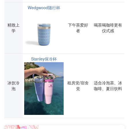
Wedgwood随行杯
精致上
下午茶爱好
喝茶喝咖啡更有
学
者
仪式感
Stanley保冷杯
冰饮冷
租房党/宿舍
适合冷泡茶、冰
泡
党
咖啡、夏日饮料