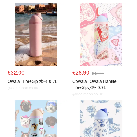
£32.00
£28.90
£45.00
Owala
FreeSip 水瓶 0.7L
Cowala
Owala Hankie
FreeSip水杯 0.9L
@dealmoon.co.uk
@dealmoon.co.uk