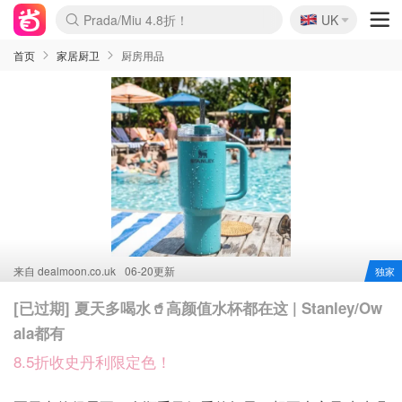
🇬🇧
Prada/Miu 4.8折！
UK
麦卢卡蜂蜜夏促！个位数！
啥？必胜客披萨5折！
首页
家居厨卫
厨房用品
来自
dealmoon.co.uk
06-20更新
独家
[已过期] 夏天多喝水🥤高颜值水杯都在这 | Stanley/Ow
ala都有
8.5折收史丹利限定色！