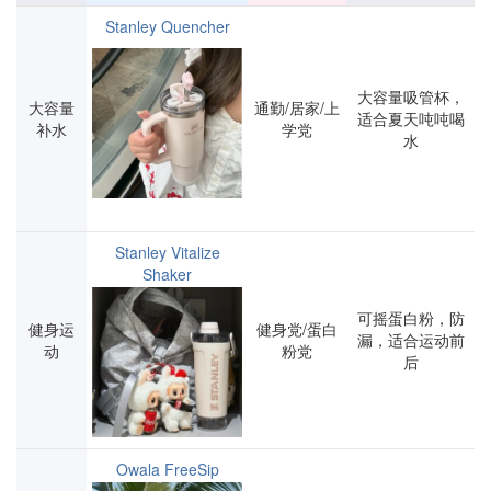
Stanley Quencher
大容量吸管杯，
大容量
通勤/居家/上
适合夏天吨吨喝
补水
学党
水
Stanley Vitalize
Shaker
可摇蛋白粉，防
健身运
健身党/蛋白
漏，适合运动前
动
粉党
后
Owala FreeSip