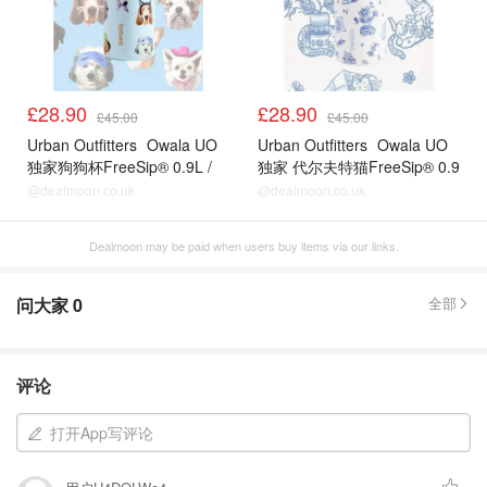
£28.90
£28.90
£45.00
£45.00
Urban Outfitters
Owala UO
Urban Outfitters
Owala UO
独家狗狗杯FreeSip® 0.9L /
独家 代尔夫特猫FreeSip® 0.9
32oz 水瓶
升/32盎司水瓶
@dealmoon.co.uk
@dealmoon.co.uk
Dealmoon may be paid when users buy items via our links.
问大家
0
全部
评论
打开App写评论