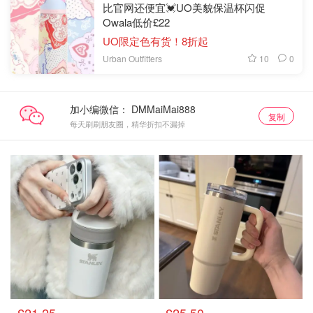
比官网还便宜💓UO美貌保温杯闪促
Owala低价£22
UO限定色有货！8折起
10
0
Urban Outfitters
加小编微信：
复制
每天刷刷朋友圈，精华折扣不漏掉