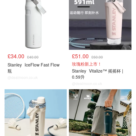
£34.00
£51.00
£40.00
£60.00
玫瑰粉新上市！
Stanley
IceFlow Fast Flow
瓶
Stanley
Vitalize™ 摇摇杯 |
0.59升
@dealmoon.co.uk
@dealmoon.co.uk