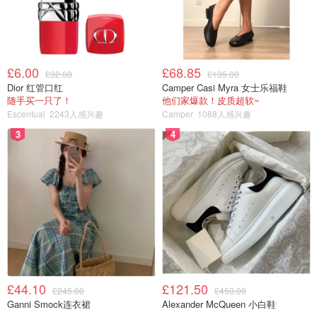
£6.00
£68.85
£32.00
£135.00
Dior 红管口红
Camper Casi Myra 女士乐福鞋
随手买一只了！
他们家爆款！皮质超软~
Escentual
2243人感兴趣
Camper
1088人感兴趣
3
4
£44.10
£121.50
£245.00
£450.00
Ganni Smock连衣裙
Alexander McQueen 小白鞋