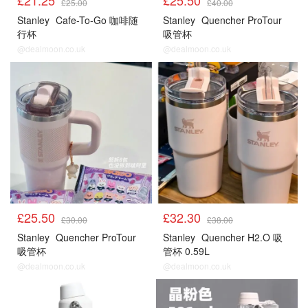
£21.25
£25.50
£25.00
£40.00
Stanley
Cafe-To-Go 咖啡随
Stanley
Quencher ProTour
行杯
吸管杯
@dealmoon.co.uk
@dealmoon.co.uk
£25.50
£32.30
£30.00
£38.00
Stanley
Quencher ProTour
Stanley
Quencher H2.O 吸
吸管杯
管杯 0.59L
@dealmoon.co.uk
@dealmoon.co.uk