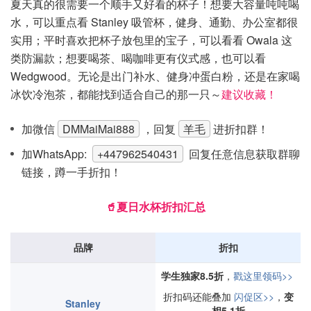
夏天真的很需要一个顺手又好看的杯子！想要大容量吨吨喝
水，可以重点看 Stanley 吸管杯，健身、通勤、办公室都很
实用；平时喜欢把杯子放包里的宝子，可以看看 Owala 这
类防漏款；想要喝茶、喝咖啡更有仪式感，也可以看
Wedgwood。无论是出门补水、健身冲蛋白粉，还是在家喝
冰饮冷泡茶，都能找到适合自己的那一只～
建议收藏！
加微信
DMMaiMai888
，回复
羊毛
进折扣群！
加WhatsApp:
+447962540431
回复任意信息获取群聊
链接，蹲一手折扣！
🥤夏日水杯折扣汇总
品牌
折扣
学生独家8.5折
，
戳这里领码>>
折扣码还能叠加
闪促区>>
，
变
Stanley
相5.1折