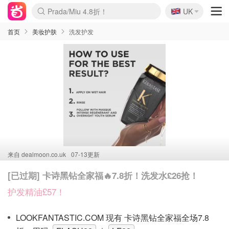
🇬🇧
Prada/Miu 4.8折！
UK
麦卢卡蜂蜜夏促！个位数！
啥？必胜客披萨5折！
首页
美妆护肤
洗发护发
来自
dealmoon.co.uk
07-13更新
[已过期] 卡诗黑钻全家福🔥7.8折！洗发水£26抢！
护发精油£57！
LOOKFANTASTIC.COM 现有 卡诗黑钻全家福全场7.8