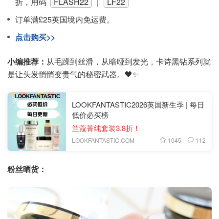
折，用码
FLASH22
｜
LF22
订单满£25英国境内免运费。
点击购买>>
小编推荐：
从毛躁到丝滑，从暗哑到发光，卡诗黑钻系列就
是让头发悄悄变贵气的秘密武器。🖤✨
LOOKFANTASTIC2026英国新生季 | 每日
低价必买榜
兰蔻菁纯套装3.8折！
1045
112
LOOKFANTASTIC.COM
粉丝晒货：