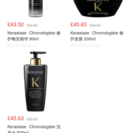
£43.52
£45.63
£55.80
£58.50
Kerastase
Chronologiste 修
Kerastase
Chronologiste 修
护晚安精华 90ml
护发膜 200ml
@dealmoon.co.uk
@dealmoon.co.uk
£45.63
£58.50
Kerastase
Chronologiste 洗
发水 500ml