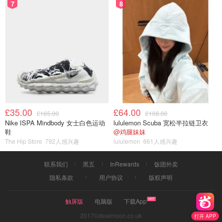
7
8
£35.00
£64.00
£165.00
£108.00
Nike ISPA Mindbody 女士白色运动
lululemon Scuba 宽松半拉链卫衣
鞋
@鸡腿妹妹
The Hip Store
792人感兴趣
lululemon
661人感兴趣
联系我们
黑五
InRewards
饭团外卖
隐私条款
用户协议
版权声明
触屏版
电脑版
下载App
2017©dealmoon.co.uk
打开 APP