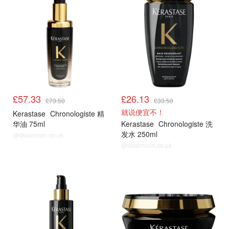
£57.33
£26.13
£73.50
£33.50
就说便宜不！
Kerastase
Chronologiste 精
华油 75ml
Kerastase
Chronologiste 洗
发水 250ml
@dealmoon.co.uk
@dealmoon.co.uk