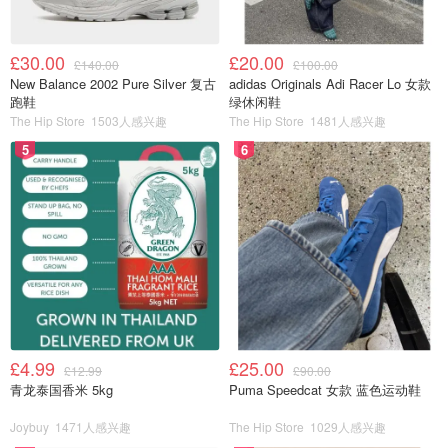
£30.00
£20.00
£140.00
£100.00
New Balance 2002 Pure Silver 复古
adidas Originals Adi Racer Lo 女款
跑鞋
绿休闲鞋
The Hip Store
1503人感兴趣
The Hip Store
1481人感兴趣
5
6
£4.99
£25.00
£12.99
£90.00
青龙泰国香米 5kg
Puma Speedcat 女款 蓝色运动鞋
Joybuy
1471人感兴趣
The Hip Store
1029人感兴趣