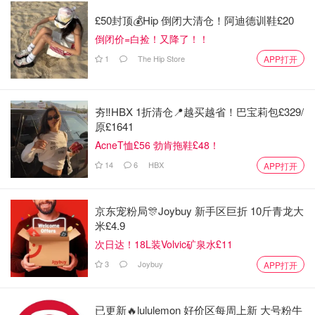
£50封顶💰Hip 倒闭大清仓！阿迪德训鞋£20
倒闭价=白捡！又降了！！
1
The Hip Store
APP打开
夯‼️HBX 1折清仓📍越买越省！巴宝莉包£329/
原£1641
AcneT恤£56 勃肯拖鞋£48！
14
6
HBX
APP打开
京东宠粉局🎊Joybuy 新手区巨折 10斤青龙大
米£4.9
次日达！18L装Volvic矿泉水£11
3
Joybuy
APP打开
已更新🔥lululemon 好价区每周上新 大号粉牛