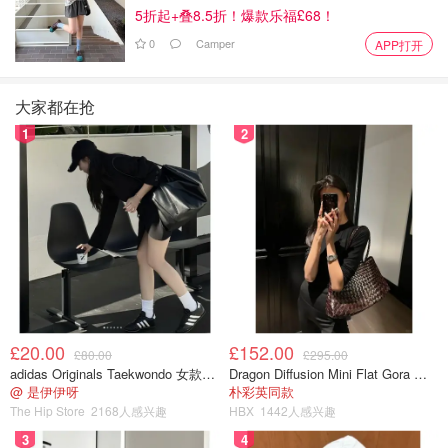
5折起+叠8.5折！爆款乐福£68！
0
Camper
APP打开
大家都在抢
1
2
£20.00
£152.00
£80.00
£295.00
adidas Originals Taekwondo 女款黑色运动鞋
Dragon Diffusion Mini Flat Gora 深棕色手提包
@ 是伊伊呀
朴彩英同款
The Hip Store
2168人感兴趣
HBX
1442人感兴趣
3
4