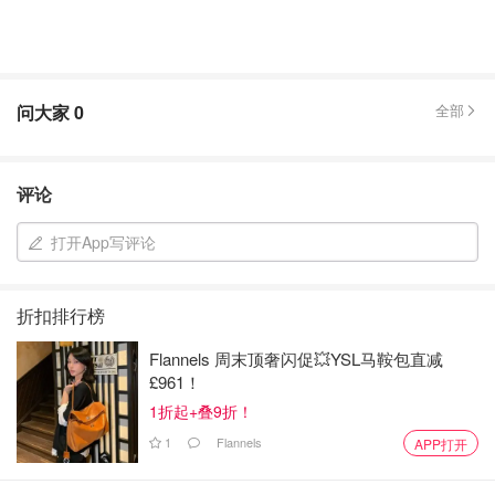
问大家
0
全部
评论
打开App写评论
折扣排行榜
Flannels 周末顶奢闪促💥YSL马鞍包直减
£961！
1折起+叠9折！
1
Flannels
APP打开