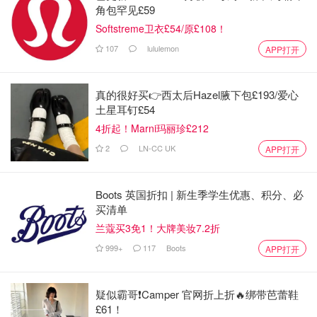
角包罕见£59
Softstreme卫衣£54/原£108！
107
lululemon
APP打开
真的很好买👉西太后Hazel腋下包£193/爱心
土星耳钉£54
4折起！Marni玛丽珍£212
2
LN-CC UK
APP打开
Boots 英国折扣 | 新生季学生优惠、积分、必
买清单
兰蔻买3免1！大牌美妆7.2折
999+
117
Boots
APP打开
疑似霸哥❗️Camper 官网折上折🔥绑带芭蕾鞋
£61！