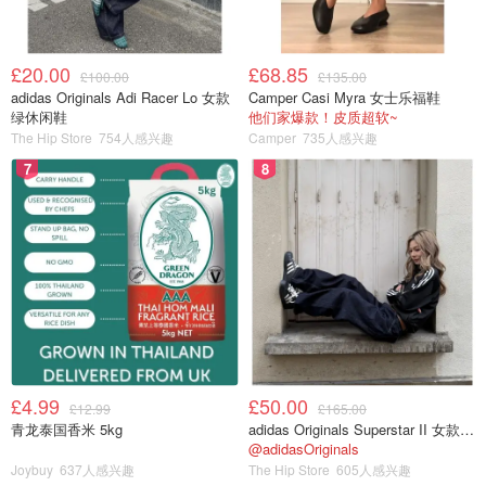
£20.00
£68.85
£100.00
£135.00
adidas Originals Adi Racer Lo 女款
Camper Casi Myra 女士乐福鞋
绿休闲鞋
他们家爆款！皮质超软~
The Hip Store
754人感兴趣
Camper
735人感兴趣
7
8
£4.99
£50.00
£12.99
£165.00
青龙泰国香米 5kg
adidas Originals Superstar II 女款串珠休闲鞋 黑色
@adidasOriginals
Joybuy
637人感兴趣
The Hip Store
605人感兴趣