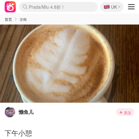
🇬🇧
Prada/Miu 4.8折！
UK
麦卢卡蜂蜜夏促！个位数！
啥？必胜客披萨5折！
首页
攻略
懒鱼儿
关注
下午小憩