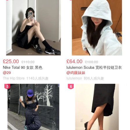
£25.00
£64.00
£110.00
£108.00
Nike Total 90 女款 黑色
lululemon Scuba 宽松半拉链卫衣
@29
@鸡腿妹妹
The Hip Store
1140人感兴趣
lululemon
806人感兴趣
5
6