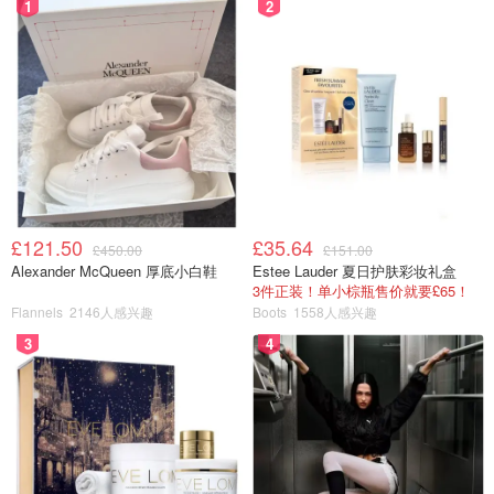
1
2
£121.50
£35.64
£450.00
£151.00
Alexander McQueen 厚底小白鞋
Estee Lauder 夏日护肤彩妆礼盒
3件正装！单小棕瓶售价就要£65！
Flannels
2146人感兴趣
Boots
1558人感兴趣
3
4