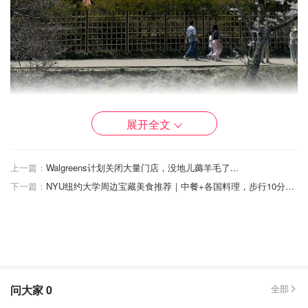
展开全文
上一篇：
Walgreens计划关闭大量门店，没地儿薅羊毛了...
下一篇：
NYU纽约大学周边宝藏美食推荐｜中餐+各国料理，步行10分钟吃遍！🍱🥟
问大家
0
全部