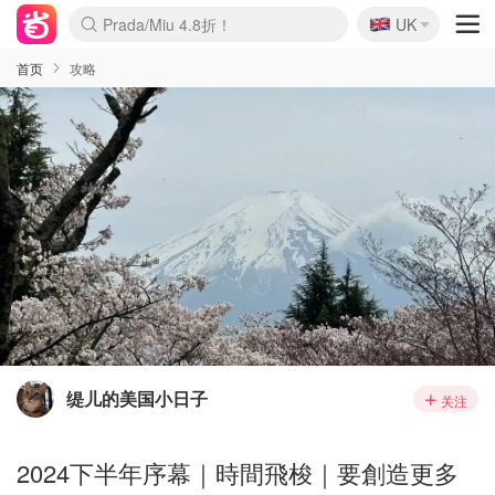
🇬🇧
Prada/Miu 4.8折！
UK
麦卢卡蜂蜜夏促！个位数！
啥？必胜客披萨5折！
首页
攻略
缇儿的美国小日子
关注
2024下半年序幕｜時間飛梭｜要創造更多