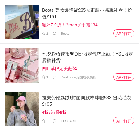
Boots 美妆爆降🚨£35收正装小棕瓶礼盒！价
值£151
额外7.2折！Prada护手霜£34
2
Boots
APP打开
七夕彩妆速报💝Dior限定气垫上线！YSL限定
唇釉补货
四叶草限定美翻🥰
3
Dealmoon英国省钱快报
APP打开
拉夫劳伦暴跌❗️封面同款棒球帽£32 扭花毛衣
£105
4折起+叠8折！
1
TESSABIT
APP打开