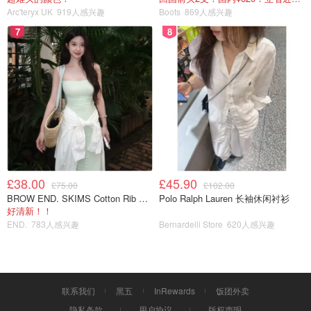
Arc'teryx UK
919人感兴趣
Boots
869人感兴趣
7
8
£38.00
£45.90
£75.00
£102.00
BROW END. SKIMS Cotton Rib 长款背心连衣裙 薄荷绿
Polo Ralph Lauren 长袖休闲衬衫
好清新！！
END.
783人感兴趣
Bernardelli Store
620人感兴趣
联系我们
黑五
InRewards
饭团外卖
隐私条款
用户协议
版权声明