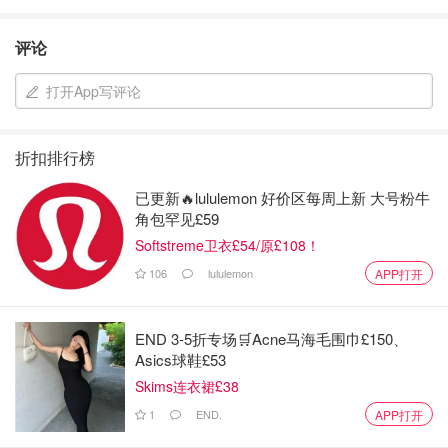
评论
打开App写评论
折扣排行榜
已更新🔥lululemon 好价区每周上新 大号粉牛
角包罕见£59
Softstreme卫衣£54/原£108！
106
lululemon
APP打开
END 3-5折专场🛒Acne马海毛围巾£150、
Asics球鞋£53
Skims连衣裙£38
1
END.
APP打开