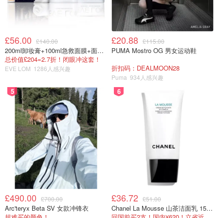
£56.00
£20.88
£140.00
£115.00
200ml卸妆膏+100ml急救面膜+面霜+洁颜布
PUMA Mostro OG 男女运动鞋
总价值£204=2.7折！闭眼冲这套！
折扣码：DEALMOON28
EVE LOM
1286人感兴趣
Puma
934人感兴趣
5
6
£490.00
£36.72
£700.00
£51.00
Arc'teryx Beta SV 女款冲锋衣
Chanel La Mousse 山茶洁面乳 150ml
超难买的颜色！
回国前买2支！国内¥620！立省近一半！