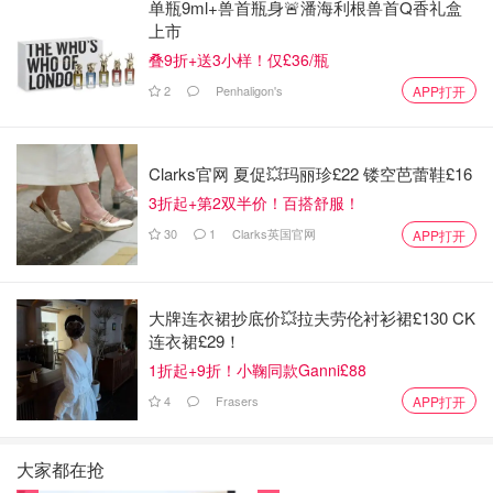
单瓶9ml+兽首瓶身🚨潘海利根兽首Q香礼盒
上市
叠9折+送3小样！仅£36/瓶
2
Penhaligon's
APP打开
Clarks官网 夏促💥玛丽珍£22 镂空芭蕾鞋£16
3折起+第2双半价！百搭舒服！
30
1
Clarks英国官网
APP打开
大牌连衣裙抄底价💥拉夫劳伦衬衫裙£130 CK
连衣裙£29！
1折起+9折！小鞠同款Ganni£88
4
Frasers
APP打开
大家都在抢