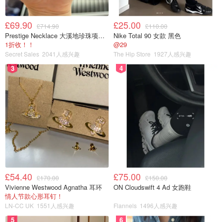
£69.90
£25.00
£714.90
£110.00
Prestige Necklace 大溪地珍珠项链 10-11mm
Nike Total 90 女款 黑色
1折收！！
@29
Secret Sales
2041人感兴趣
The Hip Store
1927人感兴趣
3
4
£54.40
£75.00
£170.00
£150.00
Vivienne Westwood Agnatha 耳环
ON Cloudswift 4 Ad 女跑鞋
情人节款心形耳钉！
LN-CC UK
1551人感兴趣
Flannels
1496人感兴趣
5
6