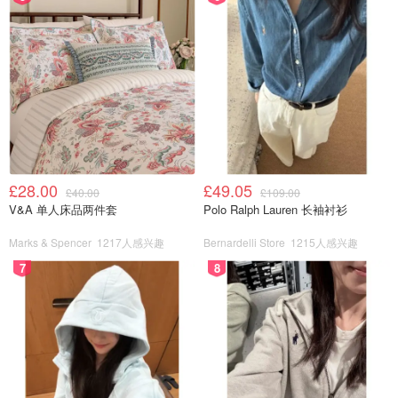
£28.00
£49.05
£40.00
£109.00
V&A 单人床品两件套
Polo Ralph Lauren 长袖衬衫
Marks & Spencer
1217人感兴趣
Bernardelli Store
1215人感兴趣
有在好好生活
7
8