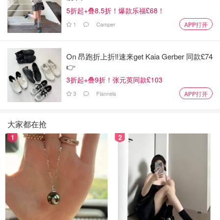
5折起+叠8.5折！爆款乐福£68！
1
Camper
APP打开
On 昂跑折上折‼️速来get Kaia Gerber 同款£74
👉
3折起+叠9折！张元英同款£103
3
Flannels
APP打开
大家都在抢
1
2