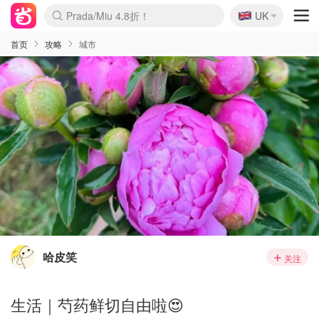
🇬🇧
Prada/Miu 4.8折！
UK
麦卢卡蜂蜜夏促！个位数！
啥？必胜客披萨5折！
首页
攻略
城市
哈皮笑
关注
生活｜芍药鲜切自由啦😍