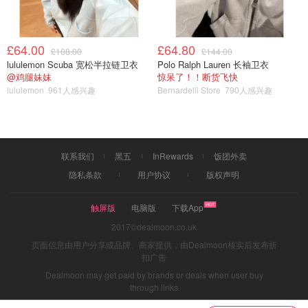
£64.00
£64.80
£108.00
£144.00
lululemon Scuba 宽松半拉链卫衣
Polo Ralph Lauren 长袖卫衣
@鸡腿妹妹
惊呆了！！断货飞快
lululemon
961人感兴趣
Bernardelli Store
790人感兴趣
联系我们
黑五
InRewards
饭团外卖
隐私条款
用户协议
版权声明
触屏版
电脑版
下载App
2017©dealmoon.co.uk
页面信息由用户分享或品牌、商家提供，由Dealmoon核实后发布折
扣广告
Dealmoon may get paid by brands or deals when user buy
through links