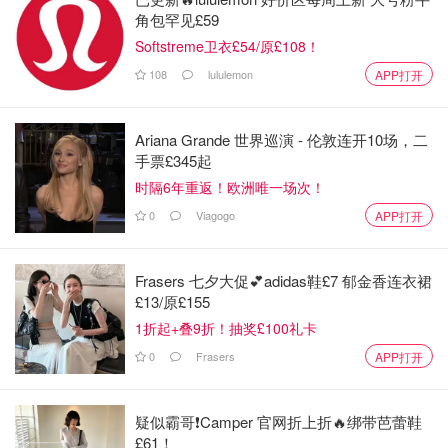
角包罕见£59
Softstreme卫衣£54/原£108！
108
lululemon
APP打开
Ariana Grande 世界巡演 - 伦敦连开10场，二
手票£345起
时隔6年重返！欧洲唯一场次！
0
Viagogo
APP打开
Frasers 七夕大促💕adidas鞋£7 郁金香连衣裙
£13/原£155
1折起+叠9折！抽奖£100礼卡
0
Frasers
APP打开
疑似霸哥❗️Camper 官网折上折🔥绑带芭蕾鞋
£61！