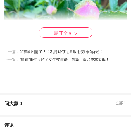
展开全文
上一篇：
又有新剧情了？！凯特疑似过量服用安眠药昏迷！
下一篇：
“胖猫”事件反转？女生被诽谤、网爆、造谣成本太低！
问大家
0
全部
评论