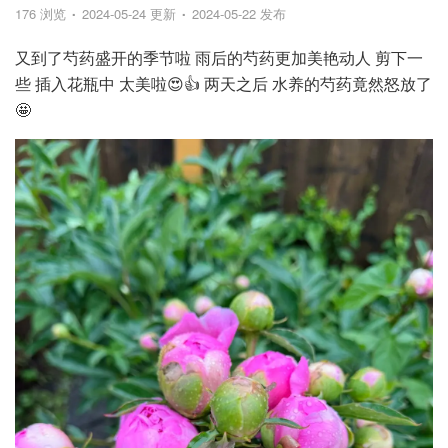
176 浏览
2024-05-24 更新
2024-05-22 发布
又到了芍药盛开的季节啦 雨后的芍药更加美艳动人 剪下一
些 插入花瓶中 太美啦😍👍 两天之后 水养的芍药竟然怒放了
🤩