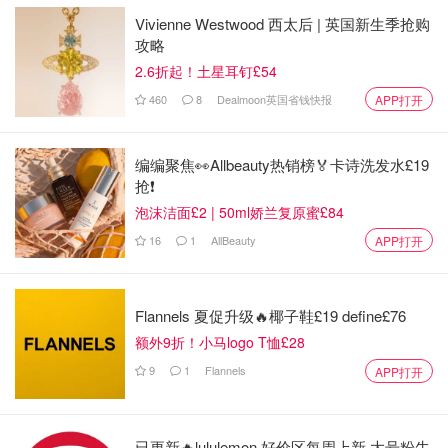
Vivienne Westwood 西太后 | 英国新生季抢购
攻略
2.6折起！土星耳钉£54
460
8
Dealmoon英国省钱快报
APP打开
编编聚焦👀Allbeauty热销榜🏅卡诗洗发水£19
抢❗
泡沫洁面£2 | 50ml娇兰复原蜜£84
16
1
AllBeauty
APP打开
Flannels 夏促升级🔥椰子鞋£19 define£76
额外9折！小马logo T恤£28
9
1
Flannels
APP打开
已更新🔥lululemon 好价区每周上新 大号粉牛