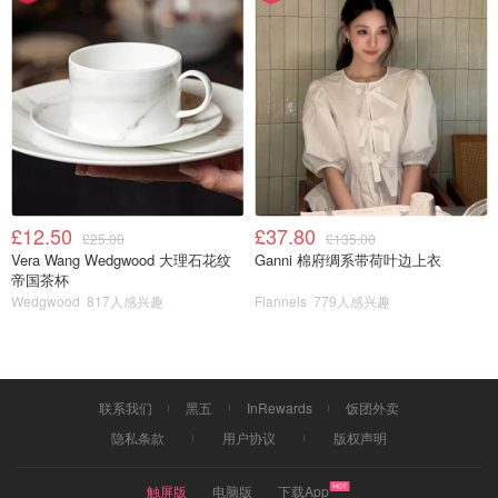
£12.50
£37.80
£25.00
£135.00
Vera Wang Wedgwood 大理石花纹
Ganni 棉府绸系带荷叶边上衣
帝国茶杯
Wedgwood
817人感兴趣
Flannels
779人感兴趣
联系我们
黑五
InRewards
饭团外卖
隐私条款
用户协议
版权声明
触屏版
电脑版
下载App