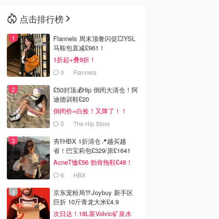
点击排行榜
🇳🇿
新西兰
Flannels 周末顶奢闪促💥YSL
马鞍包直减£961！
1折起+叠9折！
0
Flannels
£50封顶💰Hip 倒闭大清仓！阿
迪德训鞋£20
倒闭价=白捡！又降了！！
0
The Hip Store
夯‼️HBX 1折清仓📍越买越
省！巴宝莉包£329/原£1641
AcneT恤£56 勃肯拖鞋£48！
6
HBX
京东宠粉局🎊Joybuy 新手区
巨折 10斤青龙大米£4.9
次日达！18L装Volvic矿泉水