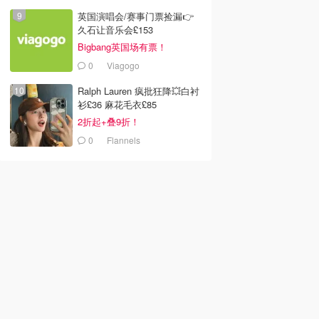
报
英国演唱会/赛事门票捡漏👉
久石让音乐会£153
Bigbang英国场有票！
0
Viagogo
Ralph Lauren 疯批狂降💥白衬
衫£36 麻花毛衣£85
2折起+叠9折！
0
Flannels