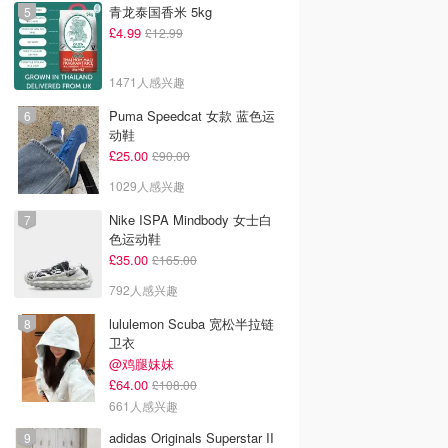
青龙泰国香米 5kg
£4.99
£12.99
1471人感兴趣
Puma Speedcat 女款 蓝色运
动鞋
£25.00
£90.00
1029人感兴趣
Nike ISPA Mindbody 女士白
色运动鞋
£35.00
£165.00
792人感兴趣
lululemon Scuba 宽松半拉链
卫衣
@鸡腿妹妹
£64.00
£108.00
661人感兴趣
adidas Originals Superstar II