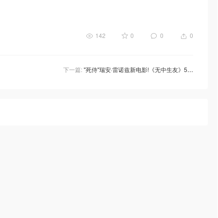
142
0
0
0
下一篇:
"死侍"瑞安·雷诺兹新电影!《无中生友》5月17日美国上映！奇幻冒险即将启程！