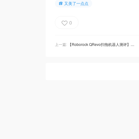
又美了一点点
0
上一篇:
【Roborock QRevo扫拖机器人测评】石头管家让生活更有品质感