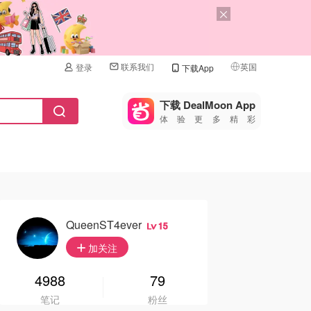
联系我们
英国
登录
下载App
🇺🇸
美国
下载 DealMoon App
体验更多精彩
🇨🇳
中国
🇨🇦
加拿大
🇬🇧
英国
🇩🇪
德国
QueenST4ever
15
🇫🇷
加关注
法国
🇮🇹
4988
79
意大利
笔记
粉丝
🇦🇺
澳洲