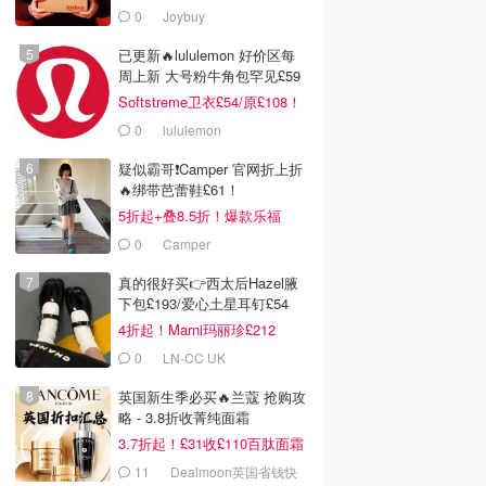
£11
0
Joybuy
已更新🔥lululemon 好价区每
周上新 大号粉牛角包罕见£59
Softstreme卫衣£54/原£108！
0
lululemon
疑似霸哥❗️Camper 官网折上折
🔥绑带芭蕾鞋£61！
5折起+叠8.5折！爆款乐福
£68！
0
Camper
真的很好买👉西太后Hazel腋
下包£193/爱心土星耳钉£54
4折起！Marni玛丽珍£212
0
LN-CC UK
英国新生季必买🔥兰蔻 抢购攻
略 - 3.8折收菁纯面霜
3.7折起！£31收£110百肽面霜
套装
11
Dealmoon英国省钱快