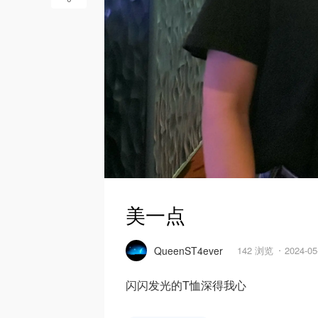
美一点
QueenST4ever
142 浏览
2024-0
闪闪发光的T恤深得我心