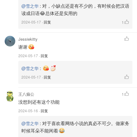
:
对，小缺点还是有不少的，有时候会把汉语
@雪之华
2️⃣控制面板：启动朗读后，会出现一个控制面板，用户可以
读成日语😂总体还是实用的
在这里控制播放、暂停、快进、倒退等功能。
2024-05-17
· 回复
1
Jessiekitty
谢谢
2024-05-17
· 回复
:
@雪之华
2024-05-17
· 回复
王八癫公
1
没想到还有这个功能
2024-05-16
· 回复
:
对于喜欢看网络小说的真必不可少。做家务
@雪之华
时候耳朵不能闲着