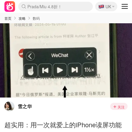
🇬🇧
Prada/Miu 4.8折！
UK
麦卢卡蜂蜜夏促！个位数！
啥？必胜客披萨5折！
首页
攻略
数码
雪之华
关注
超实用：用一次就爱上的iPhone读屏功能