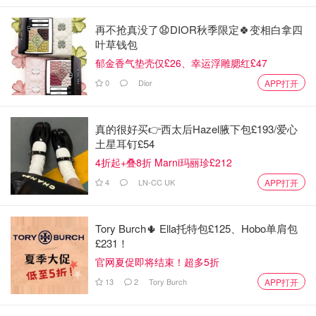
择不同的语言和嗓音。
再不抢真没了😧DIOR秋季限定🍀变相白拿四
叶草钱包
郁金香气垫壳仅£26、幸运浮雕腮红£47
0
Dior
APP打开
真的很好买👉西太后Hazel腋下包£193/爱心
土星耳钉£54
4折起+叠8折 Marni玛丽珍£212
4
LN-CC UK
APP打开
Tory Burch🌵 Ella托特包£125、Hobo单肩包
£231！
官网夏促即将结束！超多5折
13
2
Tory Burch
APP打开