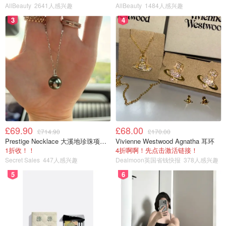
人群。
AllBeauty
2641人感兴趣
AllBeauty
1484人感兴趣
3
4
我来消灭信息差
£69.90
£68.00
£714.90
£170.00
Prestige Necklace 大溪地珍珠项链 10-11mm
Vivienne Westwood Agnatha 耳环
1折收！！
4折啊啊！先点击激活链接！
Secret Sales
447人感兴趣
Dealmoon英国省钱快报
378人感兴趣
5
6