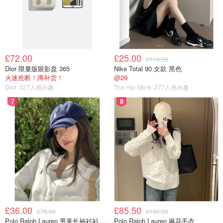
£72.00
£25.00
£110.00
Dior 限量版眼影盘 365
Nike Total 90 女款 黑色
火速抢断！蹲补货！
@29
Dior
327人感兴趣
The Hip Store
277人感兴趣
7
8
£36.00
£85.50
£79.00
£190.00
Polo Ralph Lauren 男童长袖衬衫 Oxford
Polo Ralph Lauren 麻花毛衣