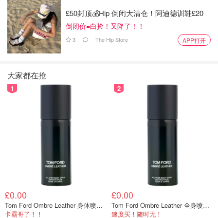
£50封顶💰Hip 倒闭大清仓！阿迪德训鞋£20
倒闭价=白捡！又降了！！
3
The Hip Store
APP打开
大家都在抢
1
2
🌟以图片为例，将从“马斯克母亲发布……”开始朗读，直到
本页结束，期间会自动向下读取内容，不需要手动滚屏。
🌟一些其他功能
朗读所选内容（Speak Selection）：可以选择屏幕上的特
定文字并选择“朗读”来朗读选中的内容。
高亮显示内容（Highlight Content）：在朗读时可以选择高
亮显示被朗读的文本，帮助用户跟随朗读进度。
这个功能本意是帮助有视觉障碍或阅读困难的用户使用设
£0.00
£0.00
Tom Ford Ombre Leather 身体喷雾 150ml
Tom Ford Ombre Leather 全身喷雾 150ml
备，但是我觉得实在是更适合用眼过度，想把耳朵也用上的
卡霸哥了！！
速度买！随时无！