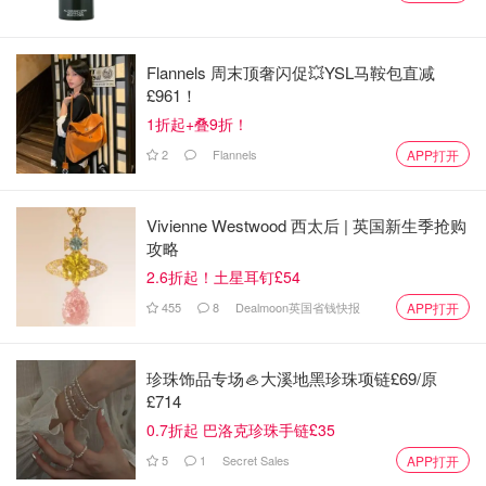
Flannels 周末顶奢闪促💥YSL马鞍包直减
£961！
1折起+叠9折！
2
Flannels
APP打开
Vivienne Westwood 西太后 | 英国新生季抢购
攻略
2.6折起！土星耳钉£54
455
8
Dealmoon英国省钱快报
APP打开
珍珠饰品专场🦪大溪地黑珍珠项链£69/原
£714
0.7折起 巴洛克珍珠手链£35
3️⃣可以在“朗读内容”设置中调整语音的速度、语调，以及选
5
1
Secret Sales
APP打开