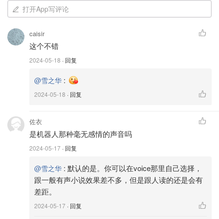
打开App写评论
caisir
这个不错
2024-05-18
· 回复
:
@雪之华
2024-05-18
· 回复
佐衣
是机器人那种毫无感情的声音吗
2024-05-17
· 回复
🌟使用 Speak Screen
1️⃣手势启动：启用“朗读屏幕”后，可以通过在屏幕顶部从上
:
默认的是。你可以在voice那里自己选择，
@雪之华
向下滑动两根手指来启动朗读。
跟一般有声小说效果差不多，但是跟人读的还是会有
差距。
2024-05-17
· 回复