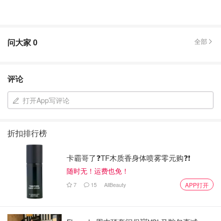
问大家
0
全部
评论
打开App写评论
折扣排行榜
卡霸哥了❓TF木质香身体喷雾零元购❓❗
随时无！运费也免！
7
15
AllBeauty
APP打开