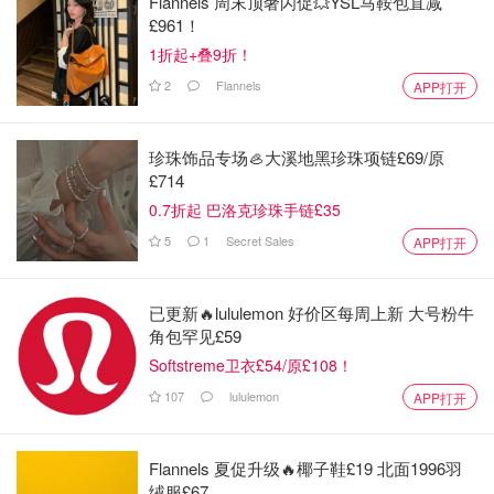
Flannels 周末顶奢闪促💥YSL马鞍包直减
£961！
1折起+叠9折！
2
Flannels
APP打开
珍珠饰品专场🦪大溪地黑珍珠项链£69/原
£714
0.7折起 巴洛克珍珠手链£35
5
1
Secret Sales
APP打开
已更新🔥lululemon 好价区每周上新 大号粉牛
角包罕见£59
Softstreme卫衣£54/原£108！
107
lululemon
APP打开
Flannels 夏促升级🔥椰子鞋£19 北面1996羽
绒服£67