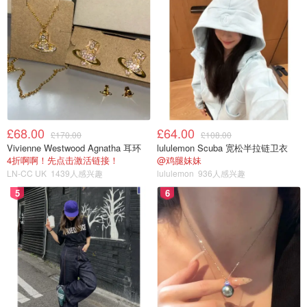
£68.00
£64.00
£170.00
£108.00
Vivienne Westwood Agnatha 耳环
lululemon Scuba 宽松半拉链卫衣
4折啊啊！先点击激活链接！
@鸡腿妹妹
LN-CC UK
1439人感兴趣
lululemon
936人感兴趣
5
6