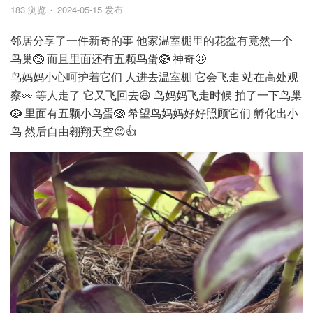
183 浏览
2024-05-15 发布
邻居分享了一件新奇的事 他家温室棚里的花盆有竟然一个
鸟巢🪹 而且里面还有五颗鸟蛋🪺 神奇🤩
鸟妈妈小心呵护着它们 人进去温室棚 它会飞走 站在高处观
察👀 等人走了 它又飞回去😆 鸟妈妈飞走时候 拍了一下鸟巢
🪹 里面有五颗小鸟蛋🪺 希望鸟妈妈好好照顾它们 孵化出小
鸟 然后自由翱翔天空😊👍