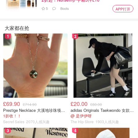
5
Boots
APP打开
大家都在抢
1
2
£69.90
£20.00
£714.90
£80.00
Prestige Necklace 大溪地珍珠项链 10-11mm
adidas Originals Taekwondo 女款黑色运动鞋
1折收！！
@ 是伊伊呀
Secret Sales
2070人感兴趣
The Hip Store
1903人感兴趣
3
4