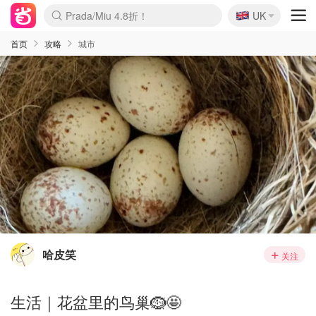
🇬🇧
Prada/Miu 4.8折！
UK
麦卢卡蜂蜜夏促！个位数！
啥？必胜客披萨5折！
首页
攻略
城市
哈皮笑
关注
生活｜花盆里的鸟巢🪹🤩