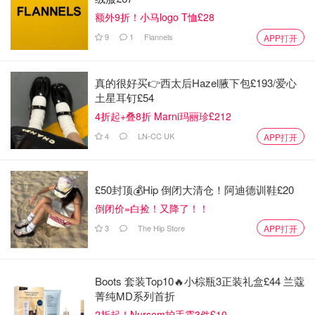
额外9折！小马logo T恤£28
9
1
Flannels
APP打开
真的很好买👉西太后Hazel腋下包£193/爱心
土星耳钉£54
4折起+叠8折 Marni玛丽珍£212
4
LN-CC UK
APP打开
£50封顶💰Hip 倒闭大清仓！阿迪德训鞋£20
倒闭价=白捡！又降了！！
3
The Hip Store
APP打开
Boots 套装Top10🔥小棕瓶3正装礼盒£44 兰蔻
菁纯MD系列首折
2折起！Nursem护手霜3件£10