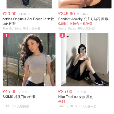
£20.00
£249.90
£100.00
£3046.90
adidas Originals Adi Racer Lo 女款
Pendant Jewelry 公主方钻石 圆形大溪地珍珠吊坠 11-12mm
绿休闲鞋
0.8折！很适合当礼物欸
The Hip Store
932人感兴趣
Secret Sales
865人感兴趣
7
8
£45.00
£25.00
£99.00
£110.00
SKIMS 棉质T恤 2件装
Nike Total 90 女款 黑色
@29
END.
774人感兴趣
The Hip Store
702人感兴趣