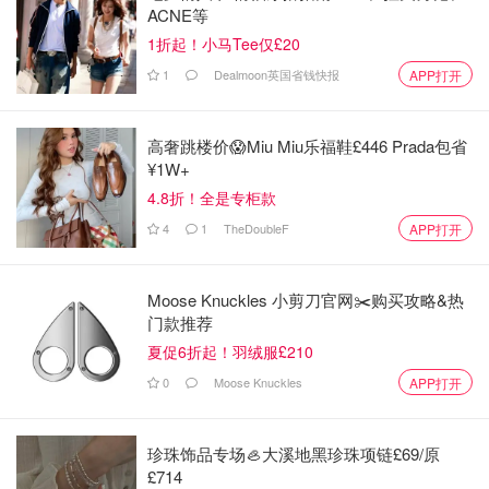
ACNE等
1折起！小马Tee仅£20
1
Dealmoon英国省钱快报
APP打开
高奢跳楼价😱Miu Miu乐福鞋£446 Prada包省
¥1W+
4.8折！全是专柜款
4
1
TheDoubleF
APP打开
Moose Knuckles 小剪刀官网✂️购买攻略&热
门款推荐
夏促6折起！羽绒服£210
0
Moose Knuckles
APP打开
珍珠饰品专场🦪大溪地黑珍珠项链£69/原
£714