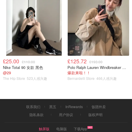
£25.00
£125.72
£110.00
£193.00
Nike Total 90 女款 黑色
Polo Ralph Lauren Windbreaker 夹克 薄款
@29
爆款来啦！！
The Hip Store
523人感兴趣
Bernardelli Store
466人感兴趣
联系我们
黑五
InRewards
饭团外卖
隐私条款
用户协议
版权声明
触屏版
电脑版
下载App