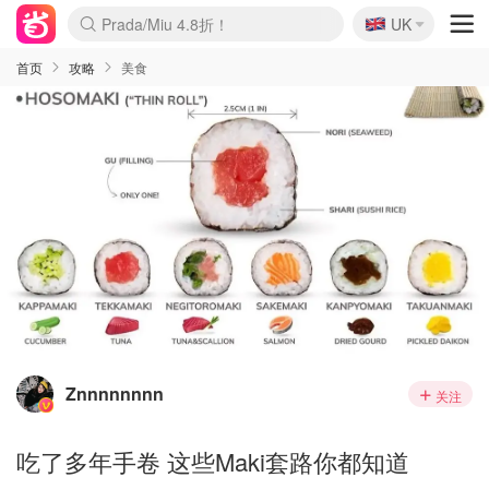
🇬🇧
Prada/Miu 4.8折！
UK
麦卢卡蜂蜜夏促！个位数！
啥？必胜客披萨5折！
首页
攻略
美食
Znnnnnnnn
关注
吃了多年手卷 这些Maki套路你都知道