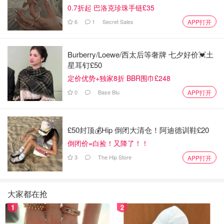
0.7折起 巴洛克珍珠手链£35
6
1
Secret Sales
APP打开
Burberry/Loewe/西太后等奢牌 七夕好价💓土
星耳钉£50
定价优势+独家8折 BBR围巾£248
0
Base Blu
APP打开
£50封顶💰Hip 倒闭大清仓！阿迪德训鞋£20
倒闭价=白捡！又降了！！
3
The Hip Store
APP打开
大家都在抢
1
2