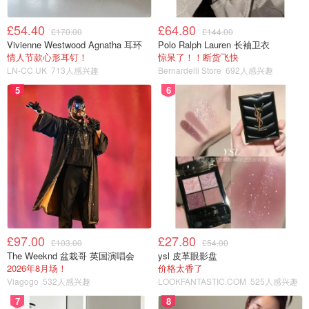
£54.40
£64.80
£170.00
£144.00
Vivienne Westwood Agnatha 耳环
Polo Ralph Lauren 长袖卫衣
情人节款心形耳钉！
惊呆了！！断货飞快
LN-CC UK
713人感兴趣
Bernardelli Store
692人感兴趣
5
6
£97.00
£27.80
£103.00
£54.00
The Weeknd 盆栽哥 英国演唱会
ysl 皮革眼影盘
2026年8月场！
价格太香了
Viagogo
532人感兴趣
LOOKFANTASTIC.COM
525人感兴趣
7
8