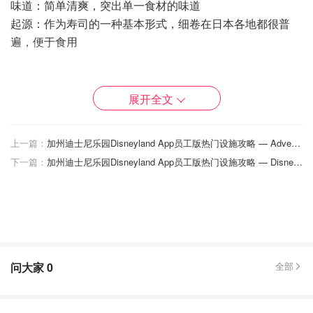
味道：简单清爽，突出单一食材的味道
起源：作为寿司的一种基本形式，细卷在日本各地都很普
遍，便于食用
🍣胖卷（Futomaki）
特点：不知道是不是能这么翻 胖卷 真可爱哈哈哈 胖卷是一
展开全文
种较粗的寿司卷，可以包含多种颜色和口味的材料，如蔬
菜、鱼和酸味食品
上一篇：
加州迪士尼乐园Disneyland App员工版热门设施攻略 — Adventure Park
味道：风味丰富，层次多样
下一篇：
加州迪士尼乐园Disneyland App员工版热门设施攻略 — Disneyland Park
起源：胖卷因其丰富的填充和色彩而受到欢迎，常在特殊场
合和节日中见到
🍣手卷（Temaki）
特点：手卷是一种锥形的寿司，将海苔用手卷成锥形，内部
可以填充各种食材
问大家
0
全部
味道：即食的手卷寿司风味新鲜，食材可按个人喜好选择
起源：手卷寿司因其制作简单和便于食用而受到欢迎，是聚