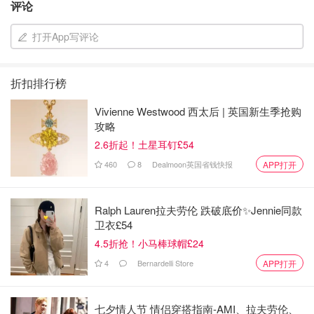
会和快速用餐的好选择
评论
打开App写评论
🍣恵方卷（Ehomaki）
特点：恵方卷是一种在立春之日吃的特殊卷寿司，通常不切
分，整卷吃下
折扣排行榜
味道：包含多种食材，如海鲜、黄瓜、酸菜等
起源：据说食用恵方卷有带来好运的传统，起源于大阪，现
Vivienne Westwood 西太后 | 英国新生季抢购
攻略
已流行至全日本
2.6折起！土星耳钉£54
#日本美食[话题]# #海外生活[话题]# #减肥减脂吃这些[话
460
8
Dealmoon英国省钱快报
APP打开
题]# #知识科普[话题]# #点菜[话题]# #maki[话题]# #手卷[话
题]# #寿司[话题]# #日料[话题]# #英文菜单[话题]# #美食[话
Ralph Lauren拉夫劳伦 跌破底价✨Jennie同款
题]# #每日美食分享[话题]#
卫衣£54
4.5折抢！小马棒球帽£24
4
Bernardelli Store
APP打开
七夕情人节 情侣穿搭指南-AMI、拉夫劳伦、