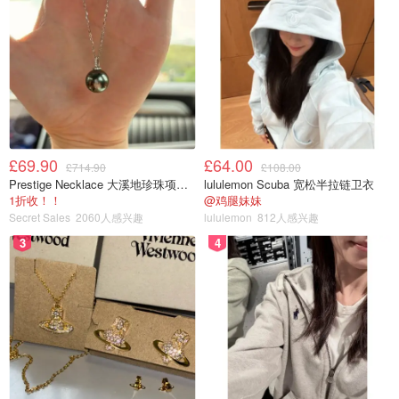
£69.90
£64.00
£714.90
£108.00
Prestige Necklace 大溪地珍珠项链 10-11mm
lululemon Scuba 宽松半拉链卫衣
1折收！！
@鸡腿妹妹
Secret Sales
2060人感兴趣
lululemon
812人感兴趣
3
4