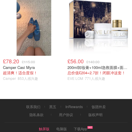
£78.20
£56.00
£115.00
£140.00
Camper Casi Myra
200ml卸妆膏+100ml急救面膜+面霜+洁颜布
超清爽！适合度假！
总价值£204=2.7折！闭眼冲这套！
Camper
853人感兴趣
EVE LOM
771人感兴趣
联系我们
黑五
InRewards
饭团外卖
隐私条款
用户协议
版权声明
触屏版
电脑版
下载App