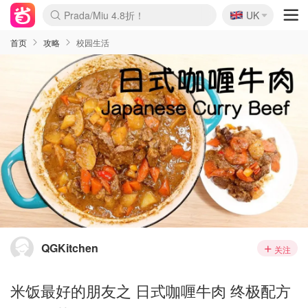
🇬🇧
Prada/Miu 4.8折！
UK
麦卢卡蜂蜜夏促！个位数！
啥？必胜客披萨5折！
首页
攻略
校园生活
QGKitchen
关注
米饭最好的朋友之 日式咖喱牛肉 终极配方