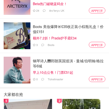
Beta热门破晓蓝码全！
6. 一定要配上大米饭， 面条没有米饭好吃。 或者印度的囊
24
Arc'teryx UK
APP打开
也是可以的。
非常好吃的一款炖牛肉！！
Boots 美妆爆降🚨£35收正装小棕瓶礼盒！价
值£151
额外7.2折！Prada护手霜£34
3
Boots
APP打开
钢琴诗人🎹郎朗英国巡演 - 曼城/伯明翰/格拉
等6城
早上10点公售！门票£51起
0
Ticketmaster
APP打开
大家都在抢
1
2