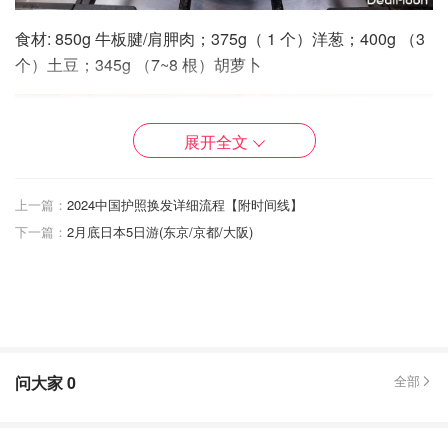
食材: 850g 牛板腱/肩胛肉；375g（ 1 个）洋葱；400g （3
个）土豆；345g （7~8 根）胡萝卜
展开全文
上一篇：
2024中国护照换发详细流程【附时间线】
下一篇：
2月底日本5日游(东京/京都/大阪)
*调味料 ½ Cup（120g）日式清酒； 5 cu（1200 ml ）水；
问大家
0
全部
2 cubes （10g）咖喱调料块 ；2 tbsp （30g）日式牛排
酱；1 tbsp（15g）生抽；1 tbsp （15）g蜂蜜；3 tsp
（15g）咖哩粉 2 small（150g）纯苹果泥；½ cup （~150g