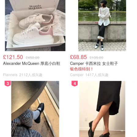
£121.50
£68.85
£450.00
£135.00
Alexander McQueen 厚底小白鞋
Camper 卡西米拉 女士鞋子
银色很特别！
Flannels
2112人感兴趣
Camper
1417人感兴趣
3
4