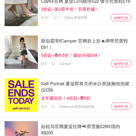
Clarks官网 夏促💥玛丽珍£22 镂空芭蕾鞋£16
3折起+第2双半价！百搭舒服！
31
1
Clarks英国官网
APP打开
疑似霸哥❗️Camper 官网折上折🔥绑带芭蕾鞋
整个步骤如下，虽然很简单， 但是真的做起来， 一些细节
£61！
还是很关键的， 有兴趣的可以查看油管我的美食频道， 都
5折起+叠8.5折！爆款乐福£68！
在视频里面强调啦！
0
Camper
APP打开
1. 热锅冷油， 加入洋葱少许， 小火爆香
Self-Portrait 夏促即将关闭🚨白色抹胸泡泡裙
2. 加入牛肉， 中火煎出焦化层
仅£56
全年最低价！4折起+叠8折
3. 加入清酒， 生抽， 加水， 炖一个小时
5
Dealmoon英国省钱快报
APP打开
4. 加入土豆胡萝卜块， 炖20分钟
5. 加入调味料， 咖喱快， Tonku 酱， 蜂蜜， 奶油， 苹果
始祖鸟官网夏促狂降📢滑雪服£280/国内
¥8200
泥， 大火收汁5 分钟， 记得搅拌防止糊底。