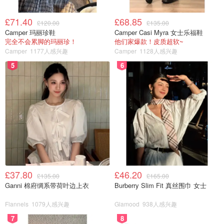
£71.40
£68.85
£120.00
£135.00
Camper 玛丽珍鞋
Camper Casi Myra 女士乐福鞋
完全不会累脚的玛丽珍！
他们家爆款！皮质超软~
Camper
1177人感兴趣
Camper
1128人感兴趣
5
6
£37.80
£46.20
£135.00
£165.00
Ganni 棉府绸系带荷叶边上衣
Burberry Slim Fit 真丝围巾 女士
Flannels
1079人感兴趣
Glamood
938人感兴趣
7
8