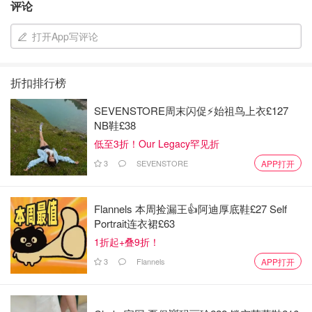
评论
淡奶油）
打开App写评论
折扣排行榜
SEVENSTORE周末闪促⚡️始祖鸟上衣£127
NB鞋£38
低至3折！Our Legacy罕见折
3
SEVENSTORE
APP打开
Flannels 本周捡漏王👍阿迪厚底鞋£27 Self
画龙点睛的是下面的秘密调料， 常见又增味！
Portrait连衣裙£63
1折起+叠9折！
3
Flannels
APP打开