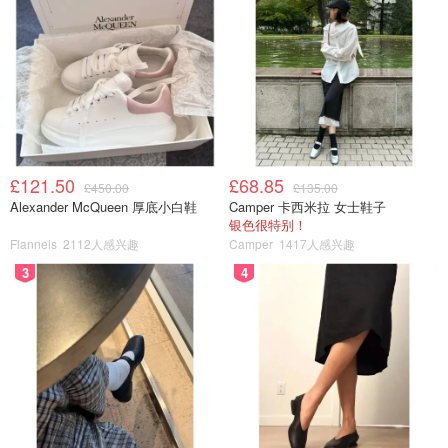
£121.50
£68.85
£450.00
£135.00
Alexander McQueen 厚底小白鞋
Camper 卡西米拉 女士鞋子
银色很特别！
Flannels
2112人感兴趣
Camper
1417人感兴趣
3
4