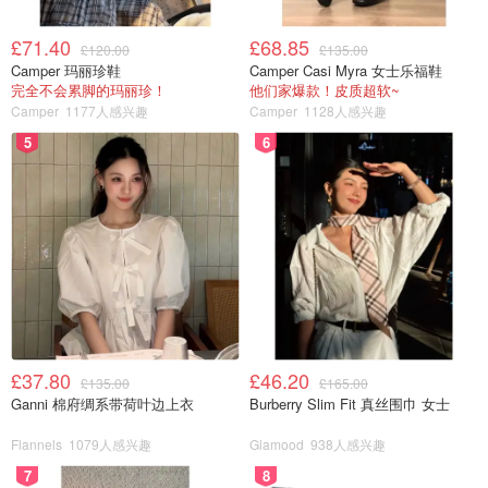
£71.40
£68.85
£120.00
£135.00
Camper 玛丽珍鞋
Camper Casi Myra 女士乐福鞋
完全不会累脚的玛丽珍！
他们家爆款！皮质超软~
Camper
1177人感兴趣
Camper
1128人感兴趣
5
6
£37.80
£46.20
£135.00
£165.00
Ganni 棉府绸系带荷叶边上衣
Burberry Slim Fit 真丝围巾 女士
Flannels
1079人感兴趣
Glamood
938人感兴趣
7
8