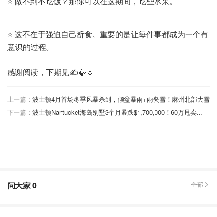
⭐ 做不到不吃饭？那你可以在这期间，吃些水果。
⭐ 这不在于强迫自己断食。重要的是让每件事都成为一个有
意识的过程。
感谢阅读，下期见✍️🍃🌷
上一篇：
波士顿4月首场冬季风暴杀到，倾盆暴雨+雨夹雪！麻州北部大雪
下一篇：
波士顿Nantucket海岛别墅3个月暴跌$1,700,000！60万甩卖...
问大家
0
全部