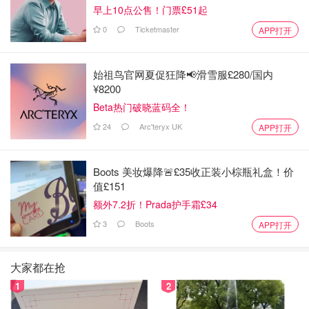
早上10点公售！门票£51起
0
Ticketmaster
APP打开
始祖鸟官网夏促狂降📢滑雪服£280/国内
¥8200
Beta热门破晓蓝码全！
24
Arc'teryx UK
APP打开
Boots 美妆爆降🚨£35收正装小棕瓶礼盒！价
值£151
额外7.2折！Prada护手霜£34
3
Boots
APP打开
大家都在抢
1
2