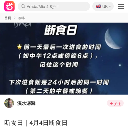
🇬🇧
Prada/Miu 4.8折！
UK
麦卢卡蜂蜜夏促！个位数！
啥？必胜客披萨5折！
首页
攻略
溪水潺潺
关注
断食日｜4月4日断食日