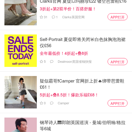
Clarks官网 夏促💥玛丽珍£22 镂空芭蕾鞋£16
3折起+第2双半价！百搭舒服！
31
1
Clarks英国官网
APP打开
Self-Portrait 夏促即将关闭🚨白色抹胸泡泡裙
仅£56
全年最低价！4折起+叠8折
5
Dealmoon英国省钱快报
APP打开
疑似霸哥❗️Camper 官网折上折🔥绑带芭蕾鞋
£61！
5折起+叠8.5折！爆款乐福£68！
0
Camper
APP打开
钢琴诗人🎹郎朗英国巡演 - 曼城/伯明翰/格拉
等6城