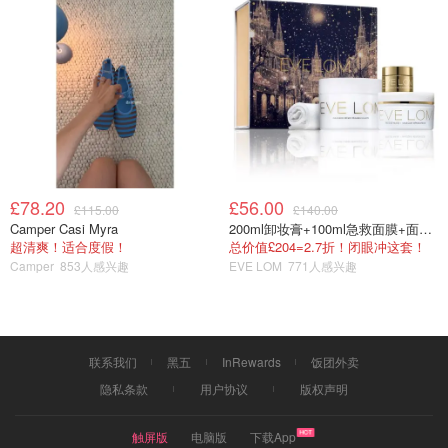
£78.20
£56.00
£115.00
£140.00
Camper Casi Myra
200ml卸妆膏+100ml急救面膜+面霜+洁颜布
超清爽！适合度假！
总价值£204=2.7折！闭眼冲这套！
Camper
853人感兴趣
EVE LOM
771人感兴趣
联系我们
黑五
InRewards
饭团外卖
隐私条款
用户协议
版权声明
触屏版
电脑版
下载App