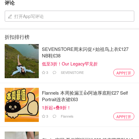
评论
打开App写评论
折扣排行榜
SEVENSTORE周末闪促⚡️始祖鸟上衣£127
NB鞋£38
低至3折！Our Legacy罕见折
3
SEVENSTORE
APP打开
Flannels 本周捡漏王👍阿迪厚底鞋£27 Self
Portrait连衣裙£63
1折起+叠9折！
3
Flannels
APP打开