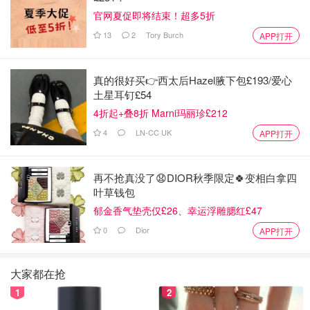
官网夏促即将结束！超多5折
13
2
Tory Burch
APP打开
真的很好买👉西太后Hazel腋下包£193/爱心
土星耳钉£54
4折起+叠8折 Marni玛丽珍£212
4
LN-CC UK
APP打开
再不抢真没了😧DIOR秋季限定🍀变相白拿四
叶草钱包
郁金香气垫壳仅£26、幸运浮雕腮红£47
0
Dior
APP打开
大家都在抢
1
2