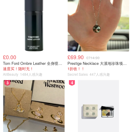
£0.00
£69.90
£714.90
Tom Ford Ombre Leather 全身喷雾 150ml
Prestige Necklace 大溪地珍珠项链 10-11mm
速度买！随时无！
1折收！！
AllBeauty
1484人感兴趣
Secret Sales
447人感兴趣
3
4