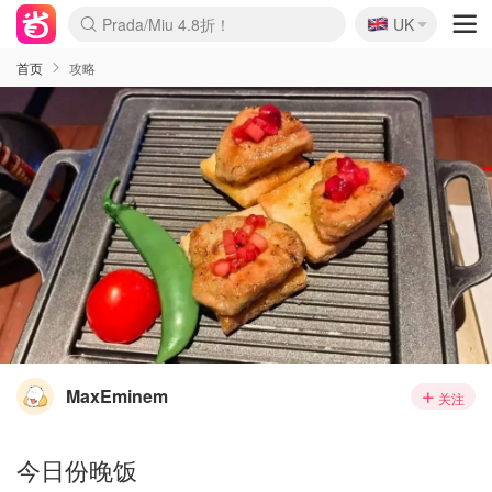
🇬🇧
Prada/Miu 4.8折！
UK
麦卢卡蜂蜜夏促！个位数！
啥？必胜客披萨5折！
首页
攻略
MaxEminem
关注
今日份晚饭