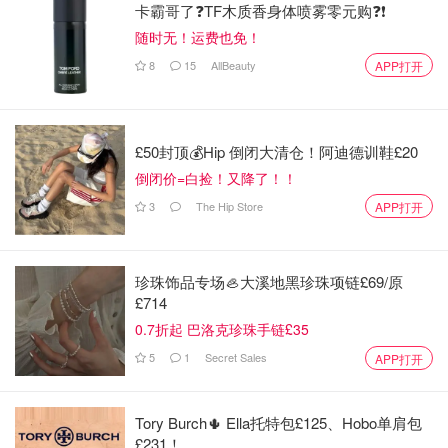
卡霸哥了❓TF木质香身体喷雾零元购❓❗
随时无！运费也免！
8
15
AllBeauty
APP打开
£50封顶💰Hip 倒闭大清仓！阿迪德训鞋£20
倒闭价=白捡！又降了！！
3
The Hip Store
APP打开
珍珠饰品专场🦪大溪地黑珍珠项链£69/原
£714
0.7折起 巴洛克珍珠手链£35
5
1
Secret Sales
APP打开
Tory Burch🌵 Ella托特包£125、Hobo单肩包
£231！