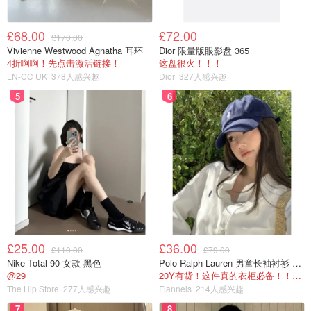
£68.00
£72.00
£170.00
Vivienne Westwood Agnatha 耳环
Dior 限量版眼影盘 365
4折啊啊！先点击激活链接！
这盘很火！！！
LN-CC UK
378人感兴趣
Dior
327人感兴趣
5
6
£25.00
£36.00
£110.00
£79.00
Nike Total 90 女款 黑色
Polo Ralph Lauren 男童长袖衬衫 Oxford
@29
20Y有货！这件真的衣柜必备！！@蜜子不爱吃
The Hip Store
277人感兴趣
Flannels
214人感兴趣
7
8