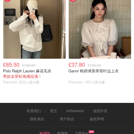
£85.50
£37.80
£190.00
£135.00
Polo Ralph Lauren 麻花毛衣
Ganni 棉府绸系带荷叶边上衣
男款女穿松弛感拉满！
Flannels
203人感兴趣
Flannels
195人感兴趣
联系我们
黑五
InRewards
饭团外卖
隐私条款
用户协议
版权声明
触屏版
电脑版
下载App