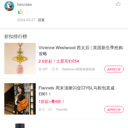
hanzawa
2024-03-27
· 回复
折扣排行榜
Vivienne Westwood 西太后 | 英国新生季抢购
攻略
2.6折起！土星耳钉£54
457
8
Dealmoon英国省钱快报
APP打开
Flannels 周末顶奢闪促💥YSL马鞍包直减
£961！
1折起+叠9折！
2
Flannels
APP打开