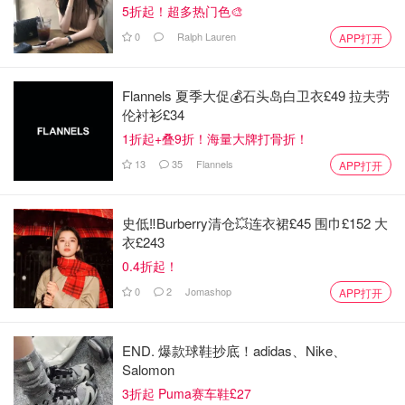
5折起！超多热门色🎨
0
Ralph Lauren
APP打开
Flannels 夏季大促💰石头岛白卫衣£49 拉夫劳
伦衬衫£34
1折起+叠9折！海量大牌打骨折！
13
35
Flannels
APP打开
史低‼️Burberry清仓💥连衣裙£45 围巾£152 大
衣£243
0.4折起！
0
2
Jomashop
APP打开
END. 爆款球鞋抄底！adidas、Nike、
Salomon
3折起 Puma赛车鞋£27