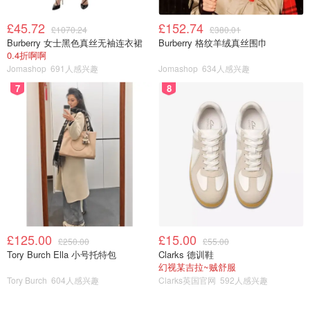
£45.72
£152.74
£1070.24
£380.01
Burberry 女士黑色真丝无袖连衣裙
Burberry 格纹羊绒真丝围巾
0.4折啊啊
Jomashop
691人感兴趣
Jomashop
634人感兴趣
7
8
£125.00
£15.00
£250.00
£55.00
Tory Burch Ella 小号托特包
Clarks 德训鞋
幻视某吉拉~贼舒服
Tory Burch
604人感兴趣
Clarks英国官网
592人感兴趣