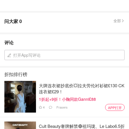
问大家
0
全部
评论
打开App写评论
折扣排行榜
大牌连衣裙抄底价💥拉夫劳伦衬衫裙£130 CK
连衣裙£29！
1折起+9折！小鞠同款Ganni£88
4
Frasers
APP打开
Cult Beauty奢牌解禁🔴祖玛珑、Le Labo6.5折