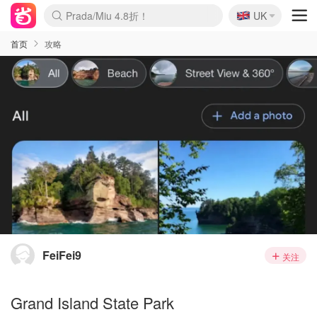
🇬🇧
Prada/Miu 4.8折！
UK
麦卢卡蜂蜜夏促！个位数！
啥？必胜客披萨5折！
首页
攻略
FeiFei9
关注
Grand Island State Park