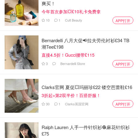
爽买！
今年首次参加💥£10礼卡免费拿
10
1
Cult Beauty
APP打开
Bernardelli 八月大促📢拉夫劳伦衬衫£34 TB
潮Tee£198
直接4.5折！Gucci腰带£115
3
Bernardelli Store
APP打开
Clarks官网 夏促💥玛丽珍£22 镂空芭蕾鞋£16
3折起+第2双半价！百搭舒服！
30
1
Clarks英国官网
APP打开
Ralph Lauren 人手一件针织衫🧶麻花针织衫
£75