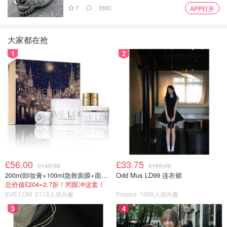
7
END.
APP打开
大家都在抢
1
2
£56.00
£33.75
£140.00
£165.00
200ml卸妆膏+100ml急救面膜+面霜+洁颜布
Odd Mus LD99 连衣裙
总价值£204=2.7折！闭眼冲这套！
EVE LOM
2113人感兴趣
Frasers
1069人感兴趣
3
4