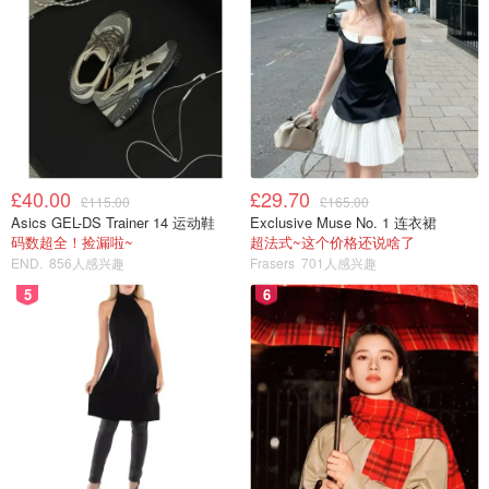
£40.00
£29.70
£115.00
£165.00
Asics GEL-DS Trainer 14 运动鞋
Exclusive Muse No. 1 连衣裙
码数超全！捡漏啦~
超法式~这个价格还说啥了
END.
856人感兴趣
Frasers
701人感兴趣
5
6