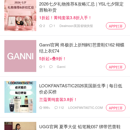
2026七夕礼物推荐&攻略汇总 | YSL七夕限定
唇釉补货
1折起！菁纯套装3.8折入手！
2
1
Dealmoon英国省钱快报
APP打开
Ganni官网 终极折上折❗️铆钉芭蕾鞋£162 蝴蝶
结上衣£74
5折起+叠9折！
1
Ganni
APP打开
LOOKFANTASTIC2026英国新生季 | 每日低
价必买榜
兰蔻菁纯套装3.8折！
999+
112
LOOKFANTASTIC.COM
APP打开
UGG官网 夏季大促 铅笔靴£67 绑带芭蕾鞋