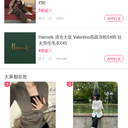
£90
5折起！
4
UGG
APP打开
Harrods 清仓大促 Valentino高跟凉鞋£495 拉
夫劳伦毛衣£43
4折起！
0
Harrods
APP打开
大家都在抢
1
2