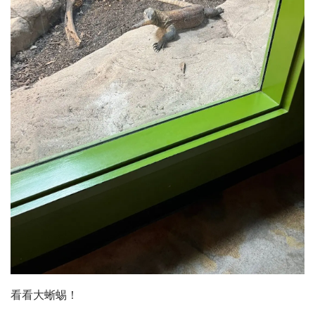
看看大蜥蜴！