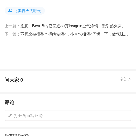
北美春天去哪玩
上一篇：
注意！Best Buy召回近30万Insignia空气炸锅，恐引起火灾、烧伤和割伤
下一篇：
不喜欢被撞香？拒绝“街香”，小众“沙龙香”了解一下！做气味最独特的那个人！
问大家
0
全部
评论
打开App写评论
折扣排行榜