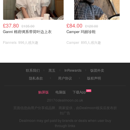
£37.80
£84.00
£135.00
£120.00
Ganni 棉府绸系带荷叶边上衣
Camper 玛丽珍鞋
Flannels
996人感兴趣
Camper
895人感兴趣
联系我们
黑五
InRewards
饭团外卖
隐私条款
用户协议
版权声明
触屏版
电脑版
下载App
2017©dealmoon.co.uk
页面信息由用户分享或品牌、商家提供，由Dealmoon核实后发布折
扣广告
Dealmoon may get paid by brands or deals when user buy
through links