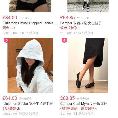
£84.00
£68.85
£118.00
£135.00
lululemon Define Cropped Jacket Nulu 短款夹克
Camper 卡西米拉 女士鞋子
码全！！
银色很特别！
lululemon
2101人感兴趣
Camper
1773人感兴趣
3
4
£64.00
£68.85
£108.00
£135.00
lululemon Scuba 宽松半拉链卫衣
Camper Casi Myra 女士乐福鞋
@鸡腿妹妹
他们家爆款！皮质超软~
lululemon
1540人感兴趣
Camper
1416人感兴趣