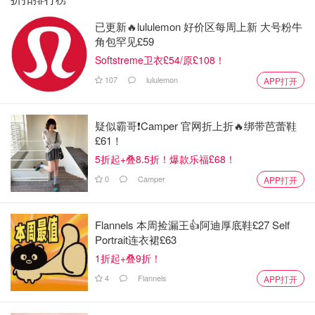
已更新🔥lululemon 好价区每周上新 大号粉牛
角包罕见£59
Softstreme卫衣£54/原£108！
107
lululemon
APP打开
疑似霸哥❗️Camper 官网折上折🔥绑带芭蕾鞋
£61！
5折起+叠8.5折！爆款乐福£68！
0
Camper
APP打开
Flannels 本周捡漏王👍阿迪厚底鞋£27 Self
Portrait连衣裙£63
1折起+叠9折！
4
Flannels
APP打开