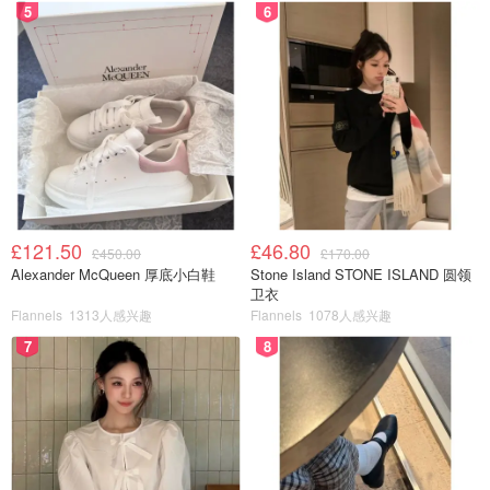
5
6
£121.50
£46.80
£450.00
£170.00
Alexander McQueen 厚底小白鞋
Stone Island STONE ISLAND 圆领
卫衣
Flannels
1313人感兴趣
Flannels
1078人感兴趣
7
8