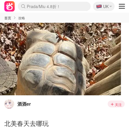
🇬🇧
Prada/Miu 4.8折！
UK
麦卢卡蜂蜜夏促！个位数！
啥？必胜客披萨5折！
首页
攻略
酒酒er
关注
北美春天去哪玩