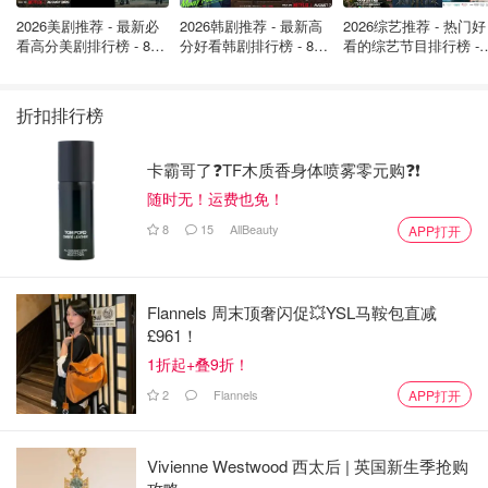
2026美剧推荐 - 最新必
2026韩剧推荐 - 最新高
2026综艺推荐 - 热门好
看高分美剧排行榜 - 8月
分好看韩剧排行榜 - 8月
看的综艺节目排行榜 - 
最新: 《​​足球教练 》第
最新：丁海寅《我的荒
月最新:《​​伦敦合伙人
四季回归！
糖恋爱 》上线❣️
回归啦
折扣排行榜
卡霸哥了❓TF木质香身体喷雾零元购❓❗
随时无！运费也免！
8
15
AllBeauty
APP打开
Flannels 周末顶奢闪促💥YSL马鞍包直减
£961！
1折起+叠9折！
2
Flannels
APP打开
Vivienne Westwood 西太后 | 英国新生季抢购