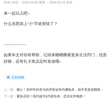
5540 浏览
2024-04-09 更新
2024-03-04 发布
来一起玩儿吧~
什么东西加上”小“字就变味了？
------------------
如果本文对你有帮助，记得来晒晒圈看更多生活窍门，优质
好物，还有礼卡奖品定时发放哦~
北美闲聊
上一篇：
痛心！加州年轻有为的牙医诊所内遭枪杀，凶手竟是老顾客...
下一篇：
紧急召回！纽约超市9万磅生肉，恐含化学物质！