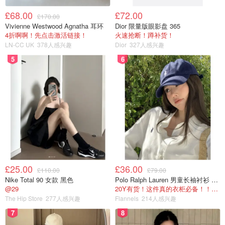
£68.00
£72.00
£170.00
Vivienne Westwood Agnatha 耳环
Dior 限量版眼影盘 365
4折啊啊！先点击激活链接！
火速抢断！蹲补货！
LN-CC UK
378人感兴趣
Dior
327人感兴趣
5
6
£25.00
£36.00
£110.00
£79.00
Nike Total 90 女款 黑色
Polo Ralph Lauren 男童长袖衬衫 Oxford
@29
20Y有货！这件真的衣柜必备！！@蜜子不爱吃
The Hip Store
277人感兴趣
Flannels
214人感兴趣
7
8