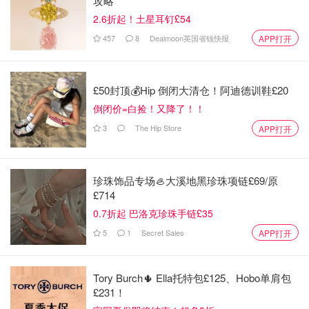
攻略
2.6折起！土星耳钉£54
457
8
Dealmoon英国省钱快报
APP打开
£50封顶💰Hip 倒闭大清仓！阿迪德训鞋£20
倒闭价=白捡！又降了！！
3
The Hip Store
APP打开
珍珠饰品专场🦪大溪地黑珍珠项链£69/原
£714
0.7折起 巴洛克珍珠手链£35
5
1
Secret Sales
APP打开
Tory Burch🌵 Ella托特包£125、Hobo单肩包
£231！