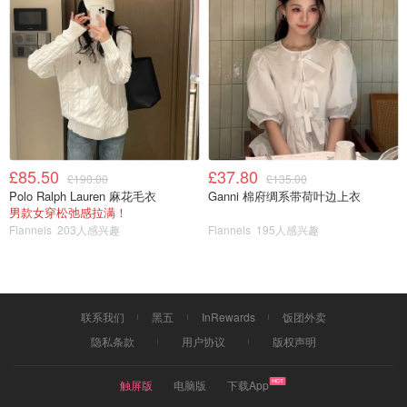
£85.50
£37.80
£190.00
£135.00
Polo Ralph Lauren 麻花毛衣
Ganni 棉府绸系带荷叶边上衣
男款女穿松弛感拉满！
Flannels
203人感兴趣
Flannels
195人感兴趣
联系我们
黑五
InRewards
饭团外卖
隐私条款
用户协议
版权声明
触屏版
电脑版
下载App