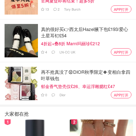
官网夏促即将结束！超多5折
13
2
Tory Burch
APP打开
真的很好买👉西太后Hazel腋下包£193/爱心
土星耳钉£54
4折起+叠8折 Marni玛丽珍£212
4
LN-CC UK
APP打开
再不抢真没了😧DIOR秋季限定🍀变相白拿四
叶草钱包
郁金香气垫壳仅£26、幸运浮雕腮红£47
0
Dior
APP打开
大家都在抢
1
2