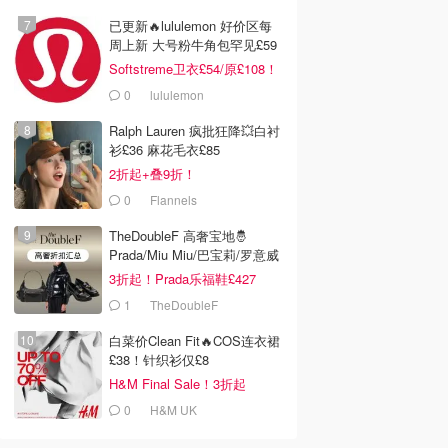
已更新🔥lululemon 好价区每
周上新 大号粉牛角包罕见£59
Softstreme卫衣£54/原£108！
0
lululemon
Ralph Lauren 疯批狂降💥白衬
衫£36 麻花毛衣£85
2折起+叠9折！
0
Flannels
TheDoubleF 高奢宝地🤴
Prada/Miu Miu/巴宝莉/罗意威
3折起！Prada乐福鞋£427
1
TheDoubleF
白菜价Clean Fit🔥COS连衣裙
£38！针织衫仅£8
H&M Final Sale！3折起
0
H&M UK