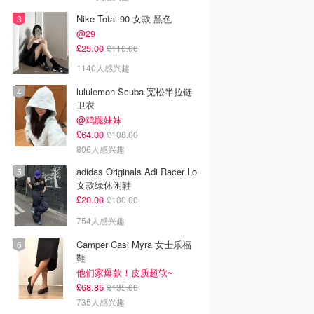
Nike Total 90 女款 黑色
@29
£25.00
£110.00
1140人感兴趣
lululemon Scuba 宽松半拉链
卫衣
@鸡腿妹妹
£64.00
£108.00
806人感兴趣
adidas Originals Adi Racer Lo
女款绿休闲鞋
£20.00
£100.00
754人感兴趣
Camper Casi Myra 女士乐福
鞋
他们家爆款！皮质超软~
£68.85
£135.00
735人感兴趣