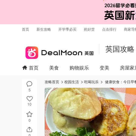
首页
新生攻略
开学季必买
抢好货
点击排行
商家导
英国攻略
首页
美食
购物娱乐
变美
房屋家
攻略首页
校园生活
吃喝玩乐
健康饮食：今日早
5
10
0
0