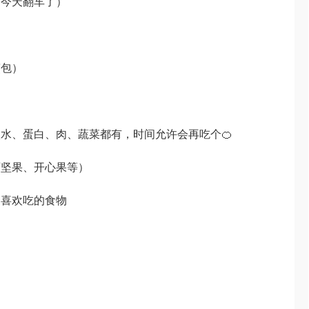
，今天翻车了）
煎包）
水、蛋白、肉、蔬菜都有，时间允许会再吃个🍊
西坚果、开心果等）
己喜欢吃的食物