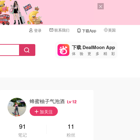
联系我们
英国
登录
下载App
🇺🇸
美国
下载 DealMoon App
体验更多精彩
🇨🇳
中国
🇨🇦
加拿大
🇬🇧
英国
🇩🇪
德国
蜂蜜柚子气泡酒
12
🇫🇷
加关注
法国
🇮🇹
91
11
意大利
笔记
粉丝
🇦🇺
澳洲