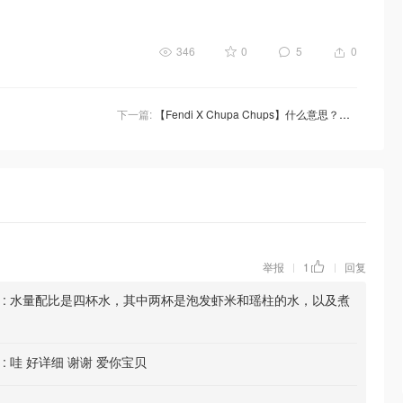
346
0
5
0
下一篇:
【Fendi X Chupa Chups】什么意思？起猛了！有钱人的棒棒糖都有专门的小包包了！
举报
1
回复
|
|
:
水量配比是四杯水，其中两杯是泡发虾米和瑶柱的水，以及煮
:
哇 好详细 谢谢 爱你宝贝