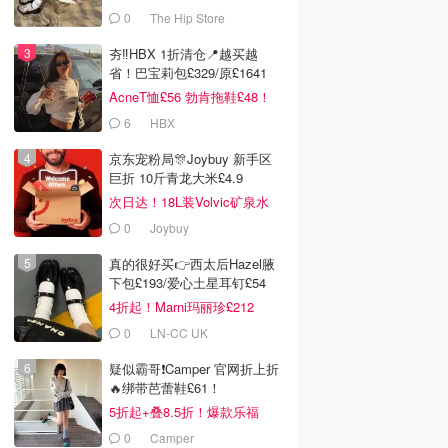
0
The Hip Store
夯‼️HBX 1折清仓📍越买越
省！巴宝莉包£329/原£1641
AcneT恤£56 勃肯拖鞋£48！
6
HBX
京东宠粉局🎊Joybuy 新手区
巨折 10斤青龙大米£4.9
次日达！18L装Volvic矿泉水
£11
0
Joybuy
真的很好买👉西太后Hazel腋
下包£193/爱心土星耳钉£54
4折起！Marni玛丽珍£212
0
LN-CC UK
疑似霸哥❗️Camper 官网折上折
🔥绑带芭蕾鞋£61！
5折起+叠8.5折！爆款乐福
£68！
0
Camper