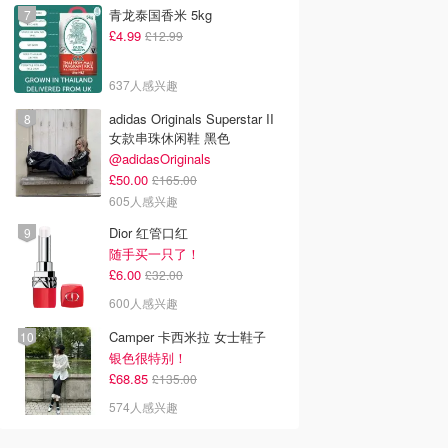
青龙泰国香米 5kg
£4.99
£12.99
637人感兴趣
adidas Originals Superstar II
女款串珠休闲鞋 黑色
@adidasOriginals
£50.00
£165.00
605人感兴趣
Dior 红管口红
随手买一只了！
£6.00
£32.00
600人感兴趣
Camper 卡西米拉 女士鞋子
银色很特别！
£68.85
£135.00
574人感兴趣