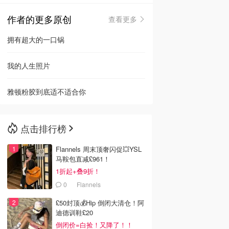
作者的更多原创
查看更多
🇳🇿
新西兰
拥有超大的一口锅
我的人生照片
雅顿粉胶到底适不适合你
点击排行榜
Flannels 周末顶奢闪促💥YSL
马鞍包直减£961！
1折起+叠9折！
0
Flannels
£50封顶💰Hip 倒闭大清仓！阿
迪德训鞋£20
倒闭价=白捡！又降了！！