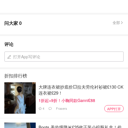
问大家
0
全部
评论
打开App写评论
折扣排行榜
大牌连衣裙抄底价💥拉夫劳伦衬衫裙£130 CK
连衣裙£29！
1折起+9折！小鞠同款Ganni£88
4
Frasers
APP打开
Boots 美妆爆降🚨£35收正装小棕瓶礼盒！价