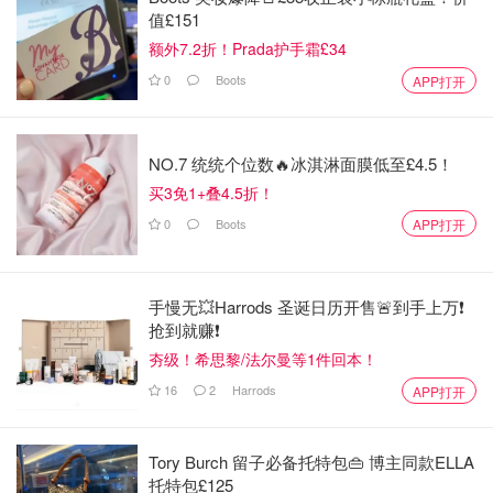
值£151
额外7.2折！Prada护手霜£34
0
Boots
APP打开
NO.7 统统个位数🔥冰淇淋面膜低至£4.5！
买3免1+叠4.5折！
0
Boots
APP打开
手慢无💥Harrods 圣诞日历开售🚨到手上万❗️
抢到就赚❗️
夯级！希思黎/法尔曼等1件回本！
16
2
Harrods
APP打开
Tory Burch 留子必备托特包👜 博主同款ELLA
托特包£125