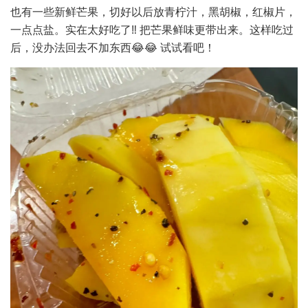
也有一些新鲜芒果，切好以后放青柠汁，黑胡椒，红椒片，
一点点盐。实在太好吃了‼️ 把芒果鲜味更带出来。这样吃过
后，没办法回去不加东西😂😂 试试看吧！