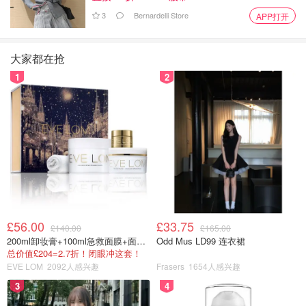
3
Bernardelli Store
APP打开
大家都在抢
1
2
£56.00
£33.75
£140.00
£165.00
200ml卸妆膏+100ml急救面膜+面霜+洁颜布
Odd Mus LD99 连衣裙
总价值£204=2.7折！闭眼冲这套！
EVE LOM
2092人感兴趣
Frasers
1654人感兴趣
3
4