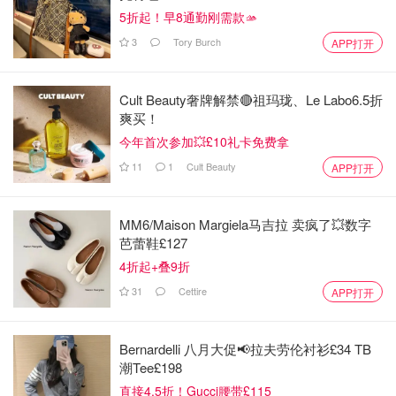
5折起！早8通勤刚需款🫴
3
Tory Burch
APP打开
Cult Beauty奢牌解禁🔴祖玛珑、Le Labo6.5折
爽买！
今年首次参加💥£10礼卡免费拿
11
1
Cult Beauty
APP打开
MM6/Maison Margiela马吉拉 卖疯了💥数字
芭蕾鞋£127
4折起+叠9折
31
Cettire
APP打开
Bernardelli 八月大促📢拉夫劳伦衬衫£34 TB
潮Tee£198
直接4.5折！Gucci腰带£115