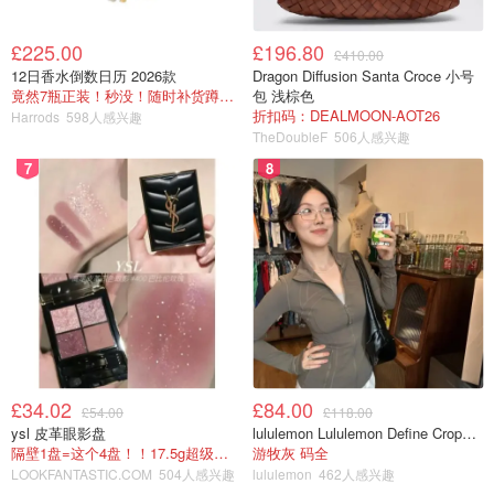
£225.00
£196.80
£410.00
12日香水倒数日历 2026款
Dragon Diffusion Santa Croce 小号
竟然7瓶正装！秒没！随时补货蹲！！！
包 浅棕色
折扣码：DEALMOON-AOT26
Harrods
598人感兴趣
TheDoubleF
506人感兴趣
7
8
£34.02
£84.00
£54.00
£118.00
ysl 皮革眼影盘
lululemon Lululemon Define Cropped Nulu 短夹克
隔壁1盘=这个4盘！！17.5g超级大克重
游牧灰 码全
LOOKFANTASTIC.COM
504人感兴趣
lululemon
462人感兴趣