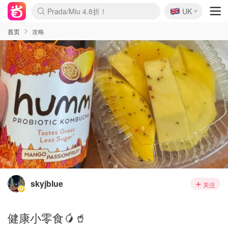
🇬🇧
Prada/Miu 4.8折！
UK
麦卢卡蜂蜜夏促！个位数！
啥？必胜客披萨5折！
首页
攻略
skyjblue
关注
健康小零食🥭🥤