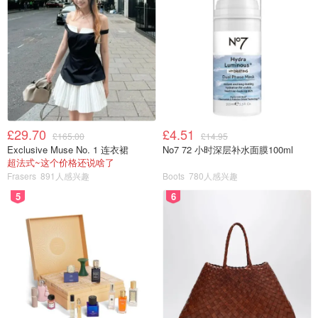
£29.70
£4.51
£165.00
£14.95
Exclusive Muse No. 1 连衣裙
No7 72 小时深层补水面膜100ml
超法式~这个价格还说啥了
Frasers
891人感兴趣
Boots
780人感兴趣
5
6