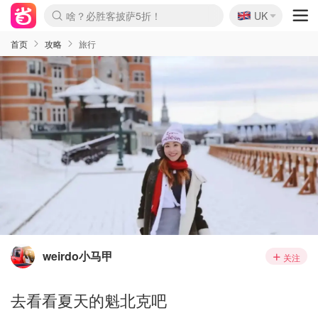
🇬🇧
啥？必胜客披萨5折！
UK
麦卢卡蜂蜜夏促！个位数！
Prada/Miu 4.8折！
首页
攻略
旅行
weirdo小马甲
关注
去看看夏天的魁北克吧