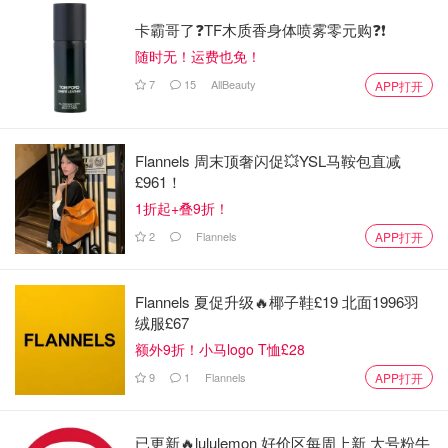
阴天的冬季
卡霸哥了❓TF木质香身体喷雾零元购❓❗
随时无！运费也免！
真的心情抑郁
7
15
AllBeauty
APP打开
哪怕是初来乍到的新鲜感
都被这寒气吓退到躲在酒店
Flannels 周末顶奢闪促💥YSL马鞍包直减
£961！
但是出太阳的时候就有了好心情
1折起+叠9折！
2
Flannels
APP打开
Flannels 夏促升级🔥椰子鞋£19 北面1996羽
绒服£67
额外9折！小马logo T恤£28
9
1
Flannels
APP打开
已更新🔥lululemon 好价区每周上新 大号粉牛