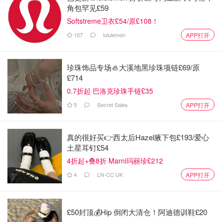
角包罕见£59
Softstreme卫衣£54/原£108！
107
lululemon
APP打开
珍珠饰品专场🦪大溪地黑珍珠项链£69/原
£714
0.7折起 巴洛克珍珠手链£35
5
Secret Sales
APP打开
真的很好买👉西太后Hazel腋下包£193/爱心
土星耳钉£54
4折起+叠8折 Marni玛丽珍£212
4
LN-CC UK
APP打开
£50封顶💰Hip 倒闭大清仓！阿迪德训鞋£20