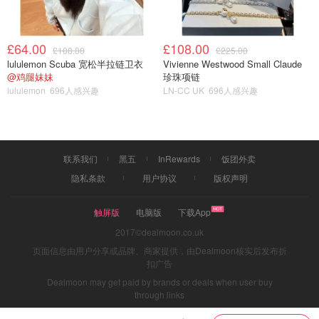
£64.00
£108.00
£108.00
£225.00
lululemon Scuba 宽松半拉链卫衣
Vivienne Westwood Small Claude
@鸡腿妹妹
珍珠项链
lululemon
696人感兴趣
LN-CC UK
696人感兴趣
联系我们
黑五
InRewards
饭团外卖
隐私条款
用户协议
版权声明
触屏版
电脑版
下载App
2017©dealmoon.co.uk
页面信息由用户分享或品牌、商家提供，由Dealmoon核实后发布折
扣广告
Dealmoon may get paid by brands or deals when user buy
好在圣诞季开启
through links
各种小店的装饰目不暇接