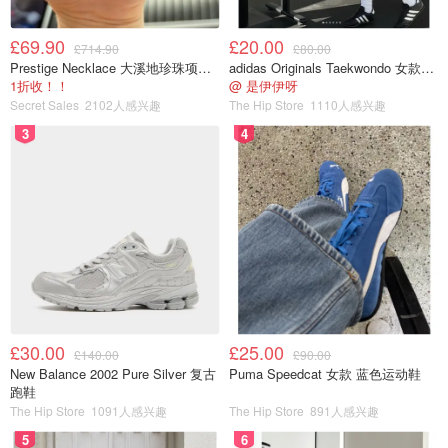
£69.90
£20.00
£714.90
£80.00
Prestige Necklace 大溪地珍珠项链 10-11mm
adidas Originals Taekwondo 女款黑色运动鞋
1折收！！
@ 是伊伊呀
Secret Sales
2102人感兴趣
The Hip Store
1110人感兴趣
3
4
£30.00
£25.00
£140.00
£90.00
New Balance 2002 Pure Silver 复古
Puma Speedcat 女款 蓝色运动鞋
跑鞋
The Hip Store
1091人感兴趣
The Hip Store
891人感兴趣
5
6