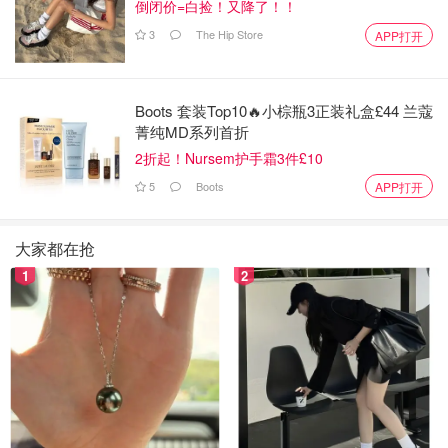
倒闭价=白捡！又降了！！
3
The Hip Store
APP打开
Boots 套装Top10🔥小棕瓶3正装礼盒£44 兰蔻
菁纯MD系列首折
2折起！Nursem护手霜3件£10
5
Boots
APP打开
大家都在抢
1
2
夜晚的灯光阻挡不了寒意
区区几步去餐厅的路都会冻得直哆嗦