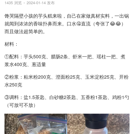
1435 浏览
2024-01-14 发布
馋哭隔壁小孩的芋头糕来啦，自己在家做真材实料，一出锅
就闻到浓浓的香味扑鼻而来。口水🤤直流（夸张了😂😂）
而且做法超简单的。
材料：
①配料：芋头500克、腊肠2条、虾米一把、瑶柱一把、煮
浆水400克、葱适量
②粉浆：粘米粉200克、澄面粉25克、玉米淀粉25克、开粉
水250克
③调料：盐1.5茶匙、白砂糖2茶匙、五香粉1茶匙、鸡粉1勺
（可放可不放）