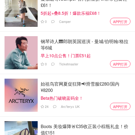
£61！
5折起+叠8.5折！爆款乐福£68！
0
Camper
APP打开
钢琴诗人🎹郎朗英国巡演 - 曼城/伯明翰/格拉
等6城
早上10点公售！门票£51起
0
Ticketmaster
APP打开
始祖鸟官网夏促狂降📢滑雪服£280/国内
¥8200
Beta热门破晓蓝码全！
24
Arc'teryx UK
APP打开
Boots 美妆爆降🚨£35收正装小棕瓶礼盒！价
值£151