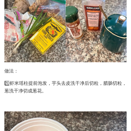
做法：
1️⃣虾米瑶柱提前泡发，芋头去皮洗干净后切粒，腊肠切粒，
葱洗干净切成葱花。