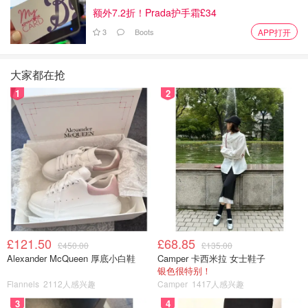
额外7.2折！Prada护手霜£34
3
Boots
APP打开
大家都在抢
6️⃣把芋头倒回锅中后调味，加入盐、白砂糖、五香粉和鸡粉
1
2
翻拌均匀，加入400克水，煮到水开后关火。
£121.50
£68.85
£450.00
£135.00
Alexander McQueen 厚底小白鞋
Camper 卡西米拉 女士鞋子
银色很特别！
Flannels
2112人感兴趣
Camper
1417人感兴趣
3
4