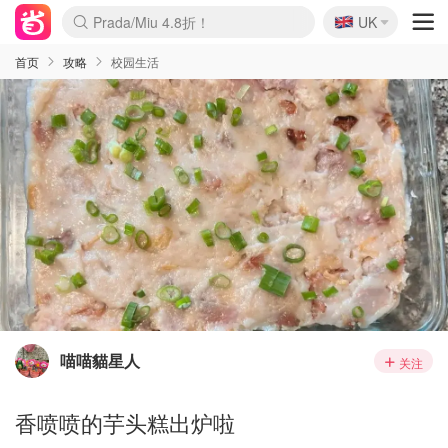
🇬🇧
Prada/Miu 4.8折！
UK
麦卢卡蜂蜜夏促！个位数！
啥？必胜客披萨5折！
首页
攻略
校园生活
喵喵貓星人
关注
香喷喷的芋头糕出炉啦