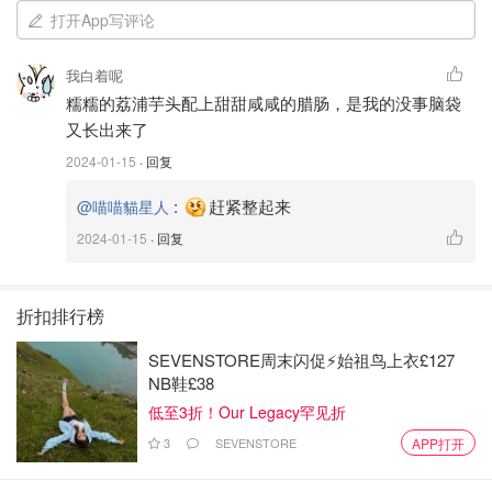
打开App写评论
我白着呢
2️⃣調粉漿，将粘米粉、澄面粉和玉米淀粉倒入一个大碗中
糯糯的荔浦芋头配上甜甜咸咸的腊肠，是我的没事脑袋
后，加入水（粉和水的比例是1:1）搅拌均匀。
又长出来了
3️⃣把泡好的蝦米瑤柱撈出，瑤柱捏成一絲絲。
2024-01-15
· 回复
:
赶紧整起来
@喵喵貓星人
2024-01-15
· 回复
折扣排行榜
SEVENSTORE周末闪促⚡️始祖鸟上衣£127
NB鞋£38
低至3折！Our Legacy罕见折
3
SEVENSTORE
APP打开