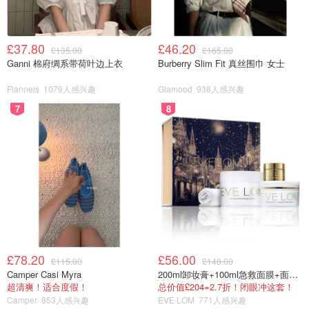
£37.80
£46.20
£135.00
£165.00
Ganni 棉府绸系带荷叶边上衣
Burberry Slim Fit 真丝围巾 女士
Flannels
1079人感兴趣
Glamood
938人感兴趣
7
8
£78.20
£56.00
£115.00
£140.00
Camper Casi Myra
200ml卸妆膏+100ml急救面膜+面霜+洁颜布
超清爽！适合度假！
总价值£204=2.7折！闭眼冲这套！
Camper
853人感兴趣
EVE LOM
771人感兴趣