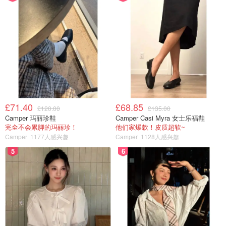
£71.40
£68.85
£120.00
£135.00
Camper 玛丽珍鞋
Camper Casi Myra 女士乐福鞋
完全不会累脚的玛丽珍！
他们家爆款！皮质超软~
Camper
1177人感兴趣
Camper
1128人感兴趣
5
6
7️⃣赶紧趁热将刚刚调好的粉浆倒进去，快速搅拌均匀，这样
调出来的生熟浆是不会粘牙的，而且等一下蒸的时候会快熟
一些。