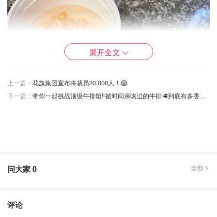
展开全文
上一篇：
花旗集团宣布将裁员20,000人！😱
下一篇：
带你一起挑战顶级牛排馆‼️被时间亲吻过的牛排🥩到底有多香⁉️（内附3种经典配菜）
问大家
0
全部
评论