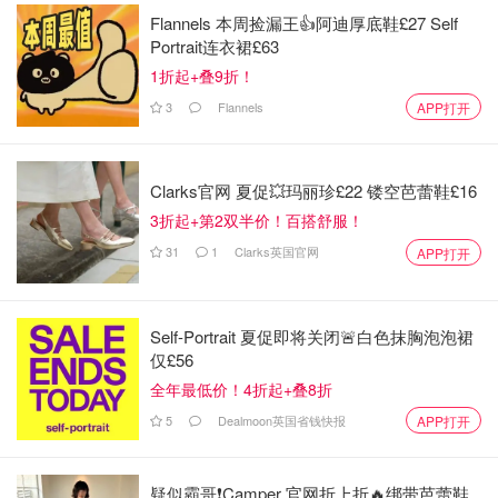
Flannels 本周捡漏王👍阿迪厚底鞋£27 Self
Portrait连衣裙£63
1折起+叠9折！
3
Flannels
APP打开
Clarks官网 夏促💥玛丽珍£22 镂空芭蕾鞋£16
3折起+第2双半价！百搭舒服！
31
1
Clarks英国官网
APP打开
Self-Portrait 夏促即将关闭🚨白色抹胸泡泡裙
仅£56
4️⃣锅中倒入多一点的油，放入芋头炒至到硬生脆皮，盛出备
全年最低价！4折起+叠8折
用，这样等下煮浆的时候就不会融化。
5
Dealmoon英国省钱快报
APP打开
5️⃣腊肉虾米瑶柱直接下锅，用中火慢慢炒出香味。
疑似霸哥❗️Camper 官网折上折🔥绑带芭蕾鞋