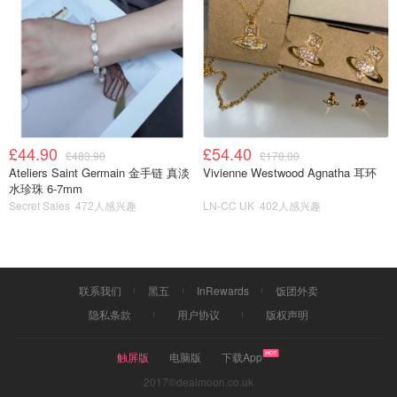
£44.90
£54.40
£483.90
£170.00
Ateliers Saint Germain 金手链 真淡
Vivienne Westwood Agnatha 耳环
水珍珠 6-7mm
Secret Sales
472人感兴趣
LN-CC UK
402人感兴趣
联系我们
黑五
InRewards
饭团外卖
隐私条款
用户协议
版权声明
触屏版
电脑版
下载App
2017©dealmoon.co.uk