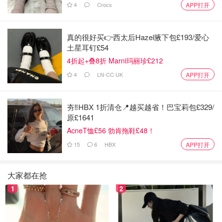
4
Crocs
APP打开
真的很好买👉西太后Hazel腋下包£193/爱心
土星耳钉£54
4折起+叠8折 Marni玛丽珍£212
4
LN-CC UK
APP打开
夯‼️HBX 1折清仓📍越买越省！巴宝莉包£329/
原£1641
AcneT恤£56 勃肯拖鞋£48！
15
6
HBX
APP打开
大家都在抢
1
2