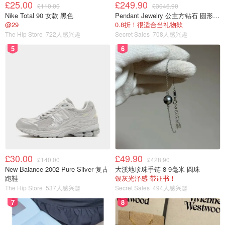
£25.00
£249.90
£110.00
£3046.90
Nike Total 90 女款 黑色
Pendant Jewelry 公主方钻石 圆形大溪地珍珠吊坠 11-12mm
@29
0.8折！很适合当礼物欸
The Hip Store
722人感兴趣
Secret Sales
708人感兴趣
5
6
£30.00
£49.90
£140.00
£428.90
New Balance 2002 Pure Silver 复古
大溪地珍珠手链 8-9毫米 圆珠
跑鞋
银灰光泽感 带证书！
The Hip Store
537人感兴趣
Secret Sales
494人感兴趣
7
8