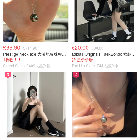
£69.90
£20.00
£714.90
£80.00
Prestige Necklace 大溪地珍珠项链 10-11mm
adidas Originals Taekwondo 女款黑色运动鞋
1折收！！
@ 是伊伊呀
Secret Sales
2409人感兴趣
The Hip Store
744人感兴趣
3
4