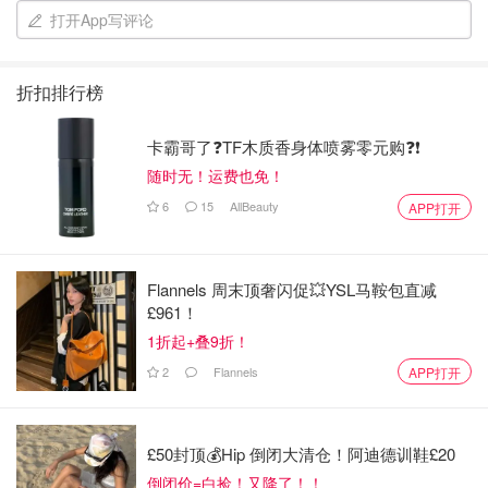
打开App写评论
折扣排行榜
卡霸哥了❓TF木质香身体喷雾零元购❓❗
随时无！运费也免！
6
15
AllBeauty
APP打开
Flannels 周末顶奢闪促💥YSL马鞍包直减
£961！
1折起+叠9折！
2
Flannels
APP打开
£50封顶💰Hip 倒闭大清仓！阿迪德训鞋£20
倒闭价=白捡！又降了！！