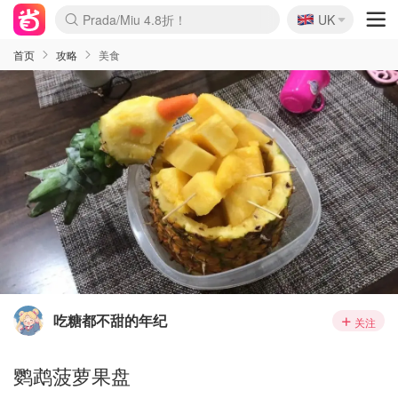
🇬🇧
Prada/Miu 4.8折！
UK
麦卢卡蜂蜜夏促！个位数！
啥？必胜客披萨5折！
首页
攻略
美食
吃糖都不甜的年纪
关注
鹦鹉菠萝果盘