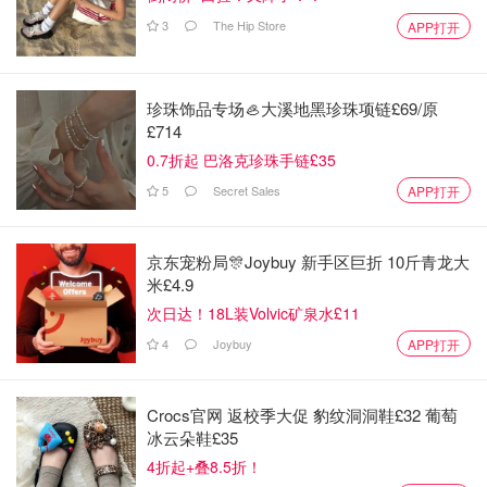
3
The Hip Store
APP打开
珍珠饰品专场🦪大溪地黑珍珠项链£69/原
£714
0.7折起 巴洛克珍珠手链£35
5
Secret Sales
APP打开
京东宠粉局🎊Joybuy 新手区巨折 10斤青龙大
米£4.9
次日达！18L装Volvic矿泉水£11
4
Joybuy
APP打开
Crocs官网 返校季大促 豹纹洞洞鞋£32 葡萄
冰云朵鞋£35
4折起+叠8.5折！