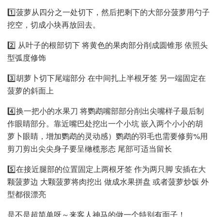
1️⃣菠萝从四分之一处切下，然后把剩下的大部分菠萝用勺子
挖空，切成小块再放回去。
2️⃣ 从叶子的根部切下 将黄色的果肉部分削成圆锥形 依照头
型弧度修饰
3️⃣胡萝卜切下尾端部分 在中间扎上半根牙签 另一端固定在
菠萝的斜面上
4️⃣换一把小的水果刀 将鹦鹉嘴部部分削出尖嘴样子最后制
作眼睛部分。靠近嘴巴处挖出一个小坑 嵌入两个小小的胡
萝卜眼睛，增加鹦鹉的灵动感）鹦鹉的羽毛也需要修剪%用
剪刀剪出尖尖身子要呈橄榄形态 尾部可适当留长
5️⃣在接近腿部的位置固定上两根牙签 作为两只脚 安插在大
颗菠萝边 大颗菠萝将肉挖出 做成水果拼盘 或者菠萝炒饭 外
型都很漂亮
是不是超简单呀～来客人神马的做一个特别有面子！