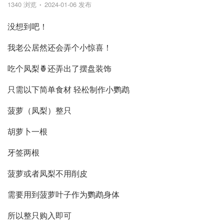
1340 浏览
2024-01-06 发布
没想到吧！
我老公居然还会弄个小惊喜！
吃个凤梨🍍还弄出了摆盘装饰
只需以下简单食材 轻松制作小鹦鹉
菠萝（凤梨）整只
胡萝卜一根
牙签两根
菠萝或者凤梨不用削皮
需要用到菠萝叶子作为鹦鹉身体
所以整只购入即可