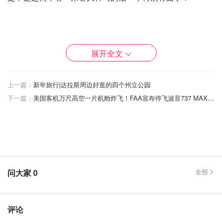
展开全文
上一篇：
新年旅行|达拉斯周边好逛的四个州立公园
下一篇：
美国客机万尺高空一片机舱炸飞！FAA宣布停飞波音737 MAX 9型客机
问大家
0
全部
2024第一X
评论