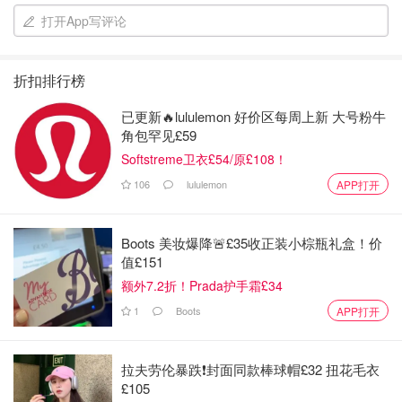
打开App写评论
折扣排行榜
已更新🔥lululemon 好价区每周上新 大号粉牛
角包罕见£59
Softstreme卫衣£54/原£108！
106
lululemon
APP打开
Boots 美妆爆降🚨£35收正装小棕瓶礼盒！价
值£151
火山熔岩洞 Thurston Lava Tube
额外7.2折！Prada护手霜£34
1
Boots
APP打开
拉夫劳伦暴跌❗️封面同款棒球帽£32 扭花毛衣
£105