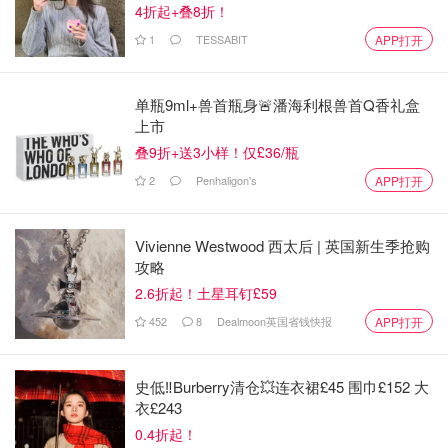
4折起+叠8折！
1
TESSABIT
APP打开
单瓶9ml+兽首瓶身🚨潘海利根兽首Q香礼盒
上市
叠9折+送3小样！仅£36/瓶
2
Penhaligon's
APP打开
Vivienne Westwood 西太后 | 英国新生季抢购
攻略
2.6折起！土星耳钉£59
452
8
Dealmoon英国省钱快报
APP打开
史低‼️Burberry清仓💥连衣裙£45 围巾£152 大
衣£243
0.4折起！