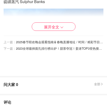
硫磺蒸汽 Sulphur Banks
展开全文
上一篇：
2025春节联欢晚会观看指南🏮春晚直播地址 / 时间 / 精彩节目单抢先看！
下一篇：
2023全球最帅面孔排行榜出炉！甜茶夺冠！姜涛TOP3登热搜，肖战30名，王鹤棣仅44位！
问大家
0
全部
小基拉韦厄 Kilauea Iki
评论