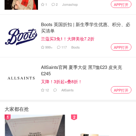
1
2
Jomashop
APP打开
毁灭小径 Devastation Trail
Boots 英国折扣 | 新生季学生优惠、积分、必
买清单
兰蔻买3免1！大牌美妆7.2折
999+
117
Boots
APP打开
AllSaints官网 夏季大促 黑T恤£23 皮夹克
£245
又降！3折起+叠8折！
12
AllSaints
APP打开
大家都在抢
1
2