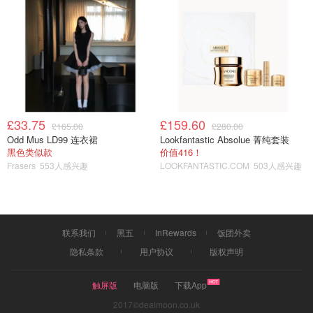
£33.75
£159.60
£165.00
£280.00
Odd Mus LD99 连衣裙
Lookfantastic Absolue 菁纯套装
黑色类似款
价值416！
Frasers
553人感兴趣
LOOKFANTASTIC.COM
503人感兴趣
联系我们
黑五
InRewards
饭团外卖
隐私条款
用户协议
版权声明
触屏版
电脑版
下载App
2017©dealmoon.co.uk