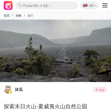
🇬🇧
Prada/Miu 4.8折！
UK
麦卢卡蜂蜜夏促！个位数！
啥？必胜客披萨5折！
首页
攻略
旅行
沐瓜
关注
探索末日火山-夏威夷火山自然公园