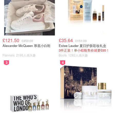
£121.50
£35.64
£450.00
£151.00
Alexander McQueen 厚底小白鞋
Estee Lauder 夏日护肤彩妆礼盒
原本是要去火山口之路的海蚀洞，可惜天暗的太快了。希望
3件正装！单小棕瓶售价就要£65！
下次去有机会看到。
Flannels
2195人感兴趣
Boots
1282人感兴趣
3
4