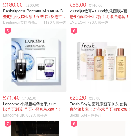
£180.00
£56.00
£200.00
£140.00
Penhaligon's Portraits Miniature Collection 香氛套装 5瓶装
200ml卸妆膏+100ml急救面膜+面霜+洁颜布
叠9折后仅£36/瓶！全热款+标志性兽首头
总价值£204=2.7折！闭眼冲这套！
Dealmoon英国省钱快报
1190人感兴趣
EVE LOM
793人感兴趣
5
6
£71.40
£25.20
£102.00
£35.00
Lancome 小黑瓶精华套装 50ml 价值£162
Fresh Soy洁面乳康普茶护肤套装 100ml
比单买划算 单买小黑瓶就£80了！
真的很划算！红茶水单买都要£35！
Lancôme UK
632人感兴趣
Boots
584人感兴趣
7
8