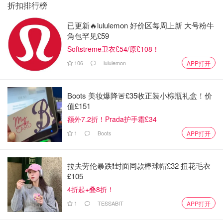
折扣排行榜
已更新🔥lululemon 好价区每周上新 大号粉牛
角包罕见£59
Softstreme卫衣£54/原£108！
106
lululemon
APP打开
Boots 美妆爆降🚨£35收正装小棕瓶礼盒！价
值£151
额外7.2折！Prada护手霜£34
1
Boots
APP打开
拉夫劳伦暴跌❗️封面同款棒球帽£32 扭花毛衣
£105
4折起+叠8折！
1
TESSABIT
APP打开