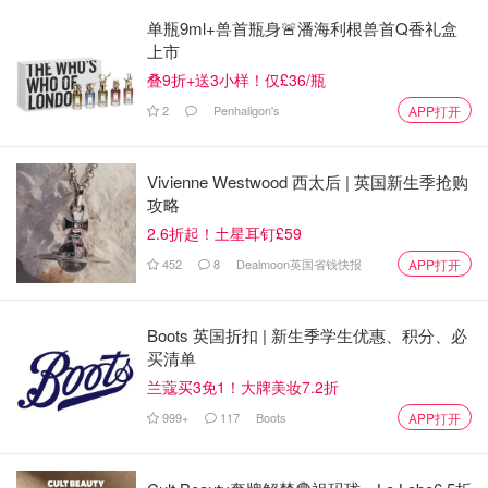
单瓶9ml+兽首瓶身🚨潘海利根兽首Q香礼盒
上市
叠9折+送3小样！仅£36/瓶
2
Penhaligon's
APP打开
Vivienne Westwood 西太后 | 英国新生季抢购
攻略
2.6折起！土星耳钉£59
452
8
Dealmoon英国省钱快报
APP打开
Boots 英国折扣 | 新生季学生优惠、积分、必
买清单
兰蔻买3免1！大牌美妆7.2折
999+
117
Boots
APP打开