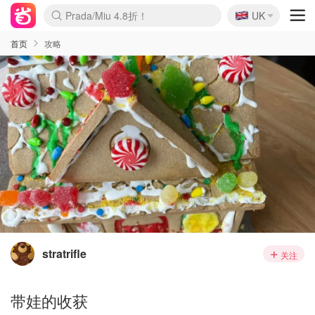
🇬🇧
Prada/Miu 4.8折！
UK
麦卢卡蜂蜜夏促！个位数！
啥？必胜客披萨5折！
首页
攻略
stratrifle
关注
带娃的收获