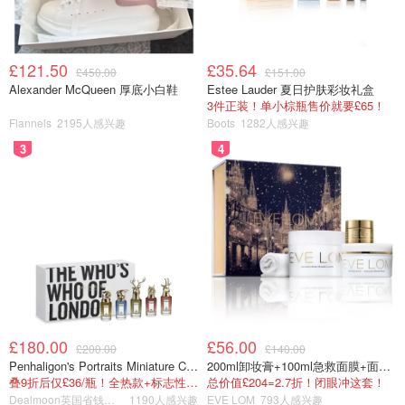
£121.50
£35.64
£450.00
£151.00
Alexander McQueen 厚底小白鞋
Estee Lauder 夏日护肤彩妆礼盒
3件正装！单小棕瓶售价就要£65！
Flannels
2195人感兴趣
Boots
1282人感兴趣
3
4
£180.00
£56.00
£200.00
£140.00
Penhaligon's Portraits Miniature Collection 香氛套装 5瓶装
200ml卸妆膏+100ml急救面膜+面霜+洁颜布
叠9折后仅£36/瓶！全热款+标志性兽首头
总价值£204=2.7折！闭眼冲这套！
Dealmoon英国省钱快报
1190人感兴趣
EVE LOM
793人感兴趣