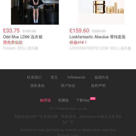
£33.75
£159.60
£165.00
£280.00
Odd Mus LD99 连衣裙
Lookfantastic Absolue 菁纯套装
黑色类似款
价值416！
Frasers
553人感兴趣
LOOKFANTASTIC.COM
503人感兴趣
联系我们
黑五
InRewards
饭团外卖
隐私条款
用户协议
版权声明
触屏版
电脑版
下载App
2017©dealmoon.co.uk
页面信息由用户分享或品牌、商家提供，由Dealmoon核实后发布折
扣广告
Dealmoon may get paid by brands or deals when user buy
through links