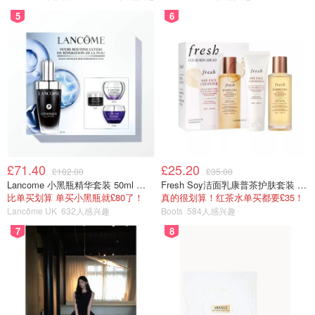
5
6
£71.40
£25.20
£102.00
£35.00
Lancome 小黑瓶精华套装 50ml 价值£162
Fresh Soy洁面乳康普茶护肤套装 100ml
比单买划算 单买小黑瓶就£80了！
真的很划算！红茶水单买都要£35！
Lancôme UK
632人感兴趣
Boots
584人感兴趣
7
8