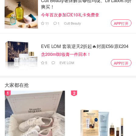
Cult Beauty奢牌解禁🔴祖玛珑、Le Labo6.5折
爽买！
今年首次参加💥£10礼卡免费拿
11
1
Cult Beauty
APP打开
EVE LOM 套装逆天2折起🔥封面£56/原£204
含200ml卸妆膏一件回本！
5
EVE LOM
APP打开
大家都在抢
1
2