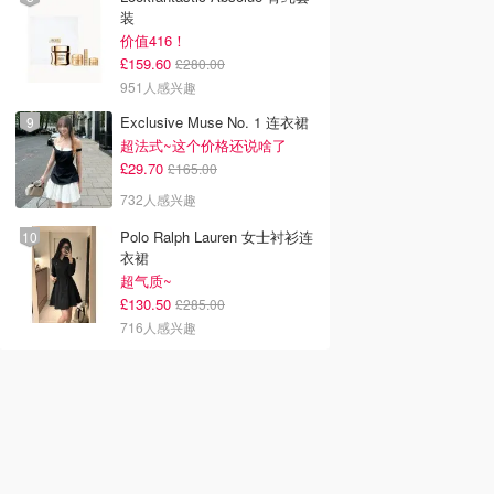
装
价值416！
£159.60
£280.00
951人感兴趣
Exclusive Muse No. 1 连衣裙
超法式~这个价格还说啥了
£29.70
£165.00
732人感兴趣
Polo Ralph Lauren 女士衬衫连
衣裙
超气质~
£130.50
£285.00
716人感兴趣