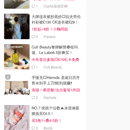
服！
1
Clarks英国官网
大牌连衣裙抄底价💥拉夫劳伦
衬衫裙£130 CK连衣裙£29！
1折起+9折！小鞠同款
Ganni£88
0
Frasers
Cult Beauty奢牌解禁🔴祖玛
珑、Le Labo6.5折爽买！
今年首次参加💥£10礼卡免费
拿
1
Cult Beauty
手慢无💥Harrods 圣诞日历开
售🚨到手上万❗️抢到就赚❗️
夯级！希思黎/法尔曼等1件回
本！
2
Harrods
NO.7 统统个位数🔥冰淇淋面
膜低至£4.5！
买3免1+叠4.5折！
0
Boots