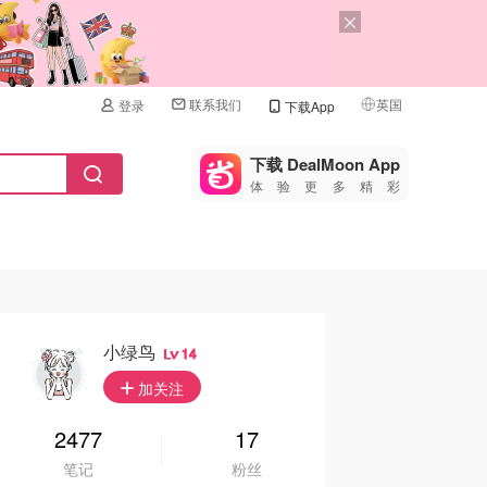
联系我们
英国
登录
下载App
🇺🇸
美国
下载 DealMoon App
体验更多精彩
🇨🇳
中国
🇨🇦
加拿大
🇬🇧
英国
🇩🇪
德国
小绿鸟
14
🇫🇷
加关注
法国
🇮🇹
2477
17
意大利
笔记
粉丝
🇦🇺
澳洲