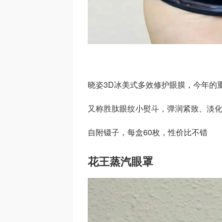
晓姿3D冰美式多效修护眼膜，今年的
又称胜肽眼纹小熨斗，弹润紧致、淡
自附镊子，每盒60枚，性价比不错
花王蒸汽眼罩