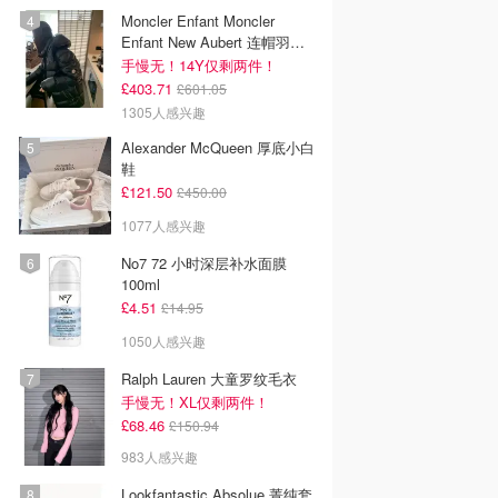
Moncler Enfant Moncler
Enfant New Aubert 连帽羽绒
服
手慢无！14Y仅剩两件！
£403.71
£601.05
1305人感兴趣
Alexander McQueen 厚底小白
鞋
£121.50
£450.00
1077人感兴趣
No7 72 小时深层补水面膜
100ml
£4.51
£14.95
1050人感兴趣
Ralph Lauren 大童罗纹毛衣
手慢无！XL仅剩两件！
£68.46
£150.94
983人感兴趣
Lookfantastic Absolue 菁纯套