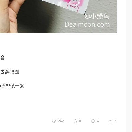
福音
劳去黑眼圈
种香型试一遍
242
0
4
1