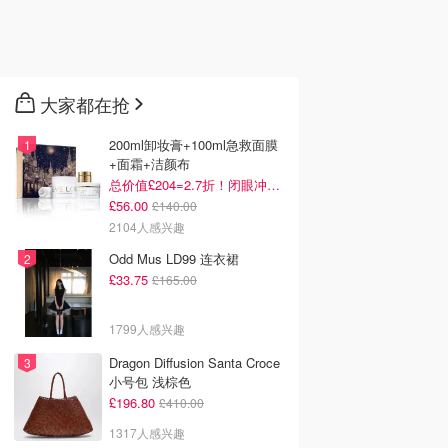
大家都在抢
200ml卸妆膏+100ml急救面膜
+面霜+洁颜布
总价值£204=2.7折！闭眼冲这套！
£56.00
£140.00
2104人感兴趣
Odd Mus LD99 连衣裙
£33.75
£165.00
1799人感兴趣
Dragon Diffusion Santa Croce
小号包 浅棕色
£196.80
£410.00
1317人感兴趣