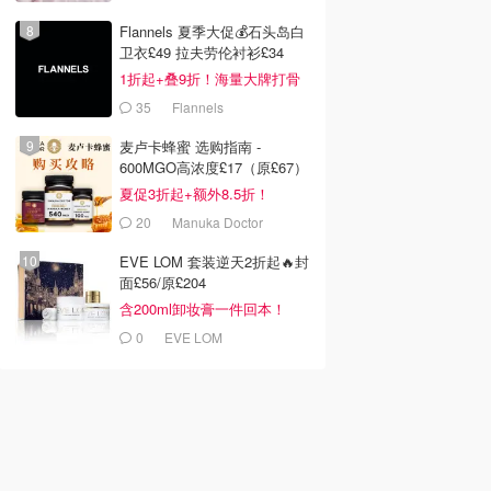
Flannels 夏季大促💰石头岛白
卫衣£49 拉夫劳伦衬衫£34
1折起+叠9折！海量大牌打骨
折！
35
Flannels
麦卢卡蜂蜜 选购指南 -
600MGO高浓度£17（原£67）
夏促3折起+额外8.5折！
20
Manuka Doctor
EVE LOM 套装逆天2折起🔥封
面£56/原£204
含200ml卸妆膏一件回本！
0
EVE LOM