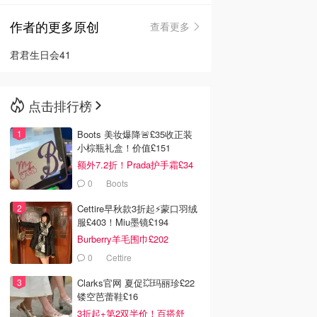
作者的更多原创
查看更多
🇳🇿
新西兰
君君生日会41
点击排行榜
Boots 美妆爆降🚨£35收正装
小棕瓶礼盒！价值£151
额外7.2折！Prada护手霜£34
0
Boots
Cettire早秋款3折起⚡️蒙口羽绒
服£403！Miu墨镜£194
Burberry羊毛围巾£202
0
Cettire
Clarks官网 夏促💥玛丽珍£22
镂空芭蕾鞋£16
3折起+第2双半价！百搭舒