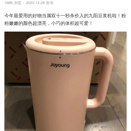
1686 浏览
2023-12-28 发布
今年最爱用的好物当属双十一秒杀价入的九阳豆浆机啦！粉
粉嫩嫩的颜色超漂亮，小巧的体积超可爱！