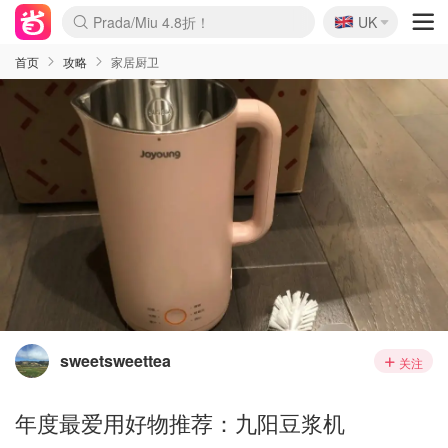
🇬🇧
Prada/Miu 4.8折！
UK
麦卢卡蜂蜜夏促！个位数！
啥？必胜客披萨5折！
首页
攻略
家居厨卫
sweetsweettea
关注
年度最爱用好物推荐：九阳豆浆机