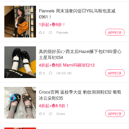
☑️ 除了打豆浆，还有几个别的模式可以选择
Flannels 周末顶奢闪促💥YSL马鞍包直减
£961！
☑️ 干豆湿豆都可以打
1折起+叠9折！
☑️ 清洗方便，加热均匀不容易糊锅。
2
Flannels
APP打开
真的很好买👉西太后Hazel腋下包£193/爱心
不过，这款豆浆机也有一些缺点：
土星耳钉£54
4折起+叠8折 Marni玛丽珍£212
❌ 不太喜欢这款豆浆机的盖子的设计，感觉打开和关上都不
3
LN-CC UK
APP打开
太方便，要是能有个拉手或者扣手的地方就更好用了。
Crocs官网 返校季大促 豹纹洞洞鞋£32 葡萄
冰云朵鞋£35
4折起+叠8.5折！
3
Crocs
APP打开