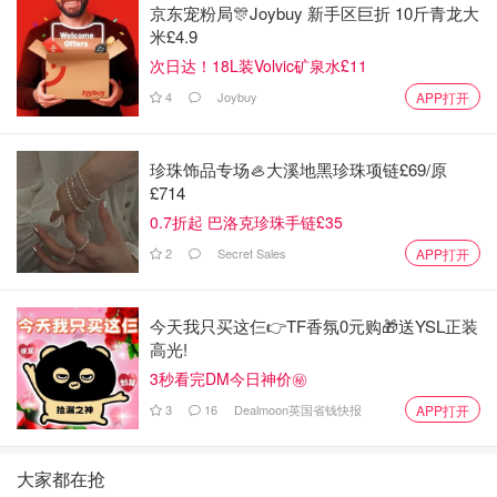
京东宠粉局🎊Joybuy 新手区巨折 10斤青龙大
米£4.9
次日达！18L装Volvic矿泉水£11
4
Joybuy
APP打开
珍珠饰品专场🦪大溪地黑珍珠项链£69/原
£714
0.7折起 巴洛克珍珠手链£35
2
Secret Sales
APP打开
❌ 预约只能设置8小时，不能自由调整时间。
今天我只买这仨👉TF香氛0元购🎁送YSL正装
高光!
3秒看完DM今日神价㊙️
3
16
Dealmoon英国省钱快报
APP打开
大家都在抢