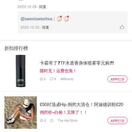
2023-12-28
· 回复
:
@sweetsweettea
2023-12-30
· 回复
折扣排行榜
卡霸哥了❓TF木质香身体喷雾零元购❓❗
随时无！运费也免！
2
9
AllBeauty
APP打开
这款豆浆机是破壁豆浆机，所以不需要滤豆渣，所有都能
喝。因此，这款豆浆机也没有额外附赠滤网。
除了颜值超高，这款豆浆机还有以下优点：
£50封顶💰Hip 倒闭大清仓！阿迪德训鞋£20
倒闭价=白捡！又降了！！
☑️ 操作简单，只需简单按键即可
3
The Hip Store
APP打开
☑️ 可以预约，晚上设置好，早上直接就能喝