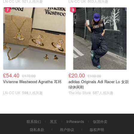
LN-CC UK
921人感兴趣
LN-CC UK
803人感兴趣
啦！每天早餐都有热豆浆可以喝，太幸福啦！
7
8
£54.40
£20.00
£170.00
£100.00
Vivienne Westwood Agnatha 耳环
adidas Originals Adi Racer Lo 女款
绿休闲鞋
LN-CC UK
598人感兴趣
The Hip Store
587人感兴趣
联系我们
黑五
InRewards
饭团外卖
隐私条款
用户协议
版权声明