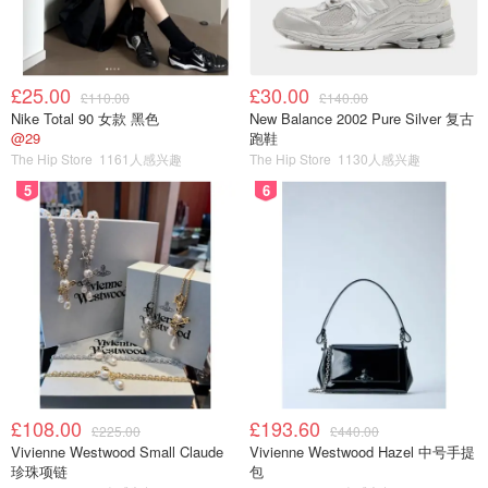
£25.00
£30.00
£110.00
£140.00
Nike Total 90 女款 黑色
New Balance 2002 Pure Silver 复古
@29
跑鞋
The Hip Store
1161人感兴趣
The Hip Store
1130人感兴趣
5
6
尽管有点小缺点，但总的来说还是对这款豆浆机非常满意，
£108.00
£193.60
£225.00
£440.00
从双十一入手以来基本上每天都在用，晚上把干黄豆和水放
Vivienne Westwood Small Claude
Vivienne Westwood Hazel 中号手提
珍珠项链
包
入豆浆机里，插上电，选择好预约，早上起来就可以直接喝