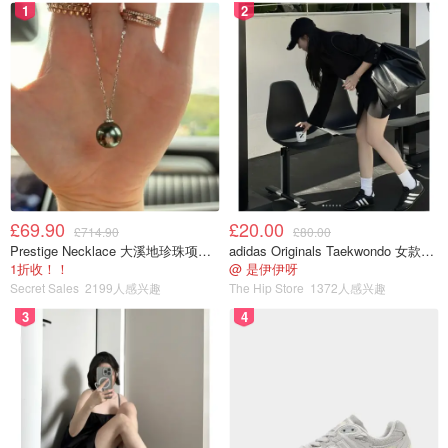
1
2
£69.90
£20.00
£714.90
£80.00
Prestige Necklace 大溪地珍珠项链 10-11mm
adidas Originals Taekwondo 女款黑色运动鞋
1折收！！
@ 是伊伊呀
Secret Sales
2199人感兴趣
The Hip Store
1372人感兴趣
❌ 容量略小，只有0.6L，最多够两人喝。
3
4