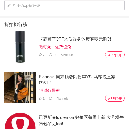
吹一下表面或者热毛巾敷，脱模，美味的提拉米苏就做好啦
打开App写评论
～
折扣排行榜
卡霸哥了❓TF木质香身体喷雾零元购❓❗
随时无！运费也免！
7
15
AllBeauty
APP打开
Flannels 周末顶奢闪促💥YSL马鞍包直减
£961！
1折起+叠9折！
2
Flannels
APP打开
已更新🔥lululemon 好价区每周上新 大号粉牛
角包罕见£59