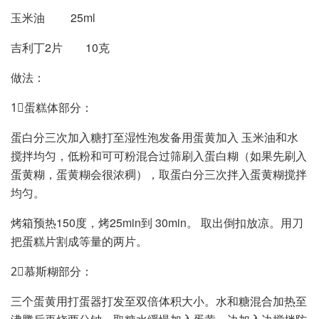
玉米油 25ml
吉利丁2片 10克
做法：
1⃣️蛋糕体部分：
蛋白分三次加入糖打至湿性泡发备用蛋黄加入 玉米油和水
搅拌均匀，低粉和可可粉混合过筛刷入蛋白糊（如果先刷入
蛋黄糊，蛋黄糊会很浓稠），取蛋白分三次拌入蛋黄糊搅拌
均匀。
烤箱预热150度，烤25min到 30min。 取出倒扣放凉。用刀
把蛋糕片割成等量的两片。
2⃣️慕斯糊部分：
三个蛋黄用打蛋器打发至双倍体积大小。水和糖混合加热至