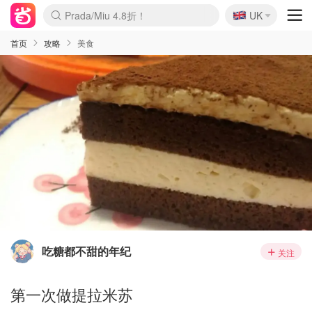
🇬🇧
Prada/Miu 4.8折！
UK
麦卢卡蜂蜜夏促！个位数！
啥？必胜客披萨5折！
首页
攻略
美食
吃糖都不甜的年纪
关注
第一次做提拉米苏