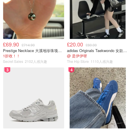
£69.90
£20.00
£714.90
£80.00
Prestige Necklace 大溪地珍珠项链 10-11mm
adidas Originals Taekwondo 女款黑色运动鞋
1折收！！
@ 是伊伊呀
Secret Sales
2102人感兴趣
The Hip Store
1110人感兴趣
3
4