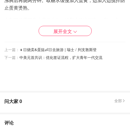
沸腾后再烧两分钟。取糖水缓慢加入蛋黄，边加入边搅拌防
止蛋黄烫熟。
吉利丁粉用正常水温的水泡，粉和水的比例为1:3和1:4之
问。把泡过水的吉利丁隔水加热融化后拌入蛋黄糊。
展开全文
芝士奶酪用电动打蛋器搅拌五六圈至顺滑，取一部分蛋黄糊
加入芝士奶酪，用刮刀切拌均匀，再把剩下的蛋黄糊全部加
上一篇：
👧🏻烧卖&蛋挞👶🏻去旅游 | 瑞士 / 列支敦斯登
入再切拌均匀。
下一篇：
中美元首共识：优化签证流程，扩大青年一代交流
奶油打之五六分发，有一点点纹路但是用打蛋头提起还是会
滴落的状态。不可打发过度。奶油跟已加入芝士奶酪的蛋黄
糊搅拌均匀，可不分次，因为二者状态差不多。慕斯糊就做
好了。
问大家
0
全部
3⃣️把一层蛋糕体放入模具，再将慕斯糊倒入模具，这样交
错放入。也可以根据自己喜好放，如果想要三层蛋糕体那么
蛋糕的配方要按比例增加，或者切薄一点。放好之后稍微晃
评论
动一下让表面平整。放冰箱冷藏五个小时。拿出来用吹风机