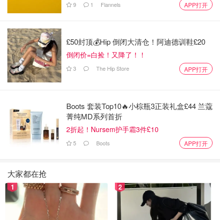
9
1
Flannels
APP打开
£50封顶💰Hip 倒闭大清仓！阿迪德训鞋£20
倒闭价=白捡！又降了！！
3
The Hip Store
APP打开
Boots 套装Top10🔥小棕瓶3正装礼盒£44 兰蔻
菁纯MD系列首折
2折起！Nursem护手霜3件£10
5
Boots
APP打开
大家都在抢
1
2