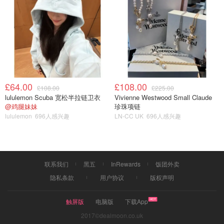
£64.00
£108.00
£108.00
£225.00
lululemon Scuba 宽松半拉链卫衣
Vivienne Westwood Small Claude
@鸡腿妹妹
珍珠项链
lululemon
696人感兴趣
LN-CC UK
696人感兴趣
联系我们
黑五
InRewards
饭团外卖
隐私条款
用户协议
版权声明
触屏版
电脑版
下载App
2017©dealmoon.co.uk