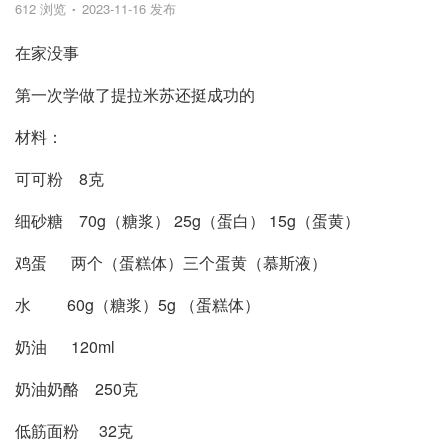
612 浏览
2023-11-16 发布
在家没事
第一次学做了提拉米苏还挺成功的
材料：
可可粉 8克
细砂糖 70g（糖浆） 25g（蛋白） 15g（蛋黄）
鸡蛋 两个（蛋糕体）三个蛋黄（慕斯液）
水 60g（糖浆）5g （蛋糕体）
奶油 120ml
奶油奶酪 250克
低筋面粉 32克