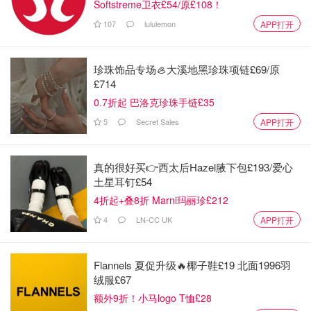
Softstreme卫衣£54/原£108！
107
lululemon
APP打开
珍珠饰品专场🦪大溪地黑珍珠项链£69/原
£714
0.7折起 巴洛克珍珠手链£35
出门贴秋膘
5
Secret Sales
APP打开
真的很好买👉西太后Hazel腋下包£193/爱心
土星耳钉£54
4折起+叠8折 Marni玛丽珍£212
4
LN-CC UK
APP打开
Flannels 夏促升级🔥椰子鞋£19 北面1996羽
绒服£67
额外9折！小马logo T恤£28