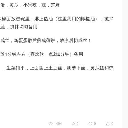
鸡蛋，黄瓜，小米辣，蒜，芝麻
辣椒面放进碗里，淋上热油（这里我用的橄榄油），搅拌
蚝油，搅拌均匀备用
切成丝，鸡蛋蛋散后煎成薄饼，放凉后切成丝！
焯烫1分钟左右（喜欢软一点就2分钟）备用
），生菜铺平，上面摆上土豆丝，胡萝卜丝，黄瓜丝和鸡
1404
0
0
0