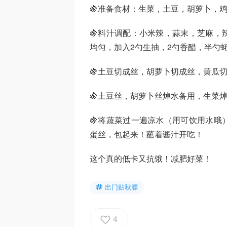
🍇准备食材：生菜，土豆，胡萝卜，
🍇料汁调配：小米辣，蒜末，芝麻，
均匀，加入2勺生抽，2勺香醋，半勺
🍇土豆切成丝，胡萝卜切成丝，黄瓜
🍇土豆丝，胡萝卜丝焯水备用，生菜
🍇将蔬菜过一遍凉水（用可饮用水哦
蛋丝，包起来！蘸着酱汁开吃！
这个真的低卡又抗饿！减肥好菜！
出门贴秋膘
4