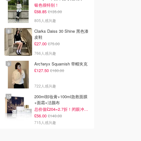
银色很特别！
£68.85
£135.00
805人感兴趣
Clarks Daiss 30 Shine 黑色漆
皮鞋
£27.00
£75.00
766人感兴趣
Arc'teryx Squamish 带帽夹克
£127.50
£180.00
722人感兴趣
200ml卸妆膏+100ml急救面膜
+面霜+洁颜布
总价值£204=2.7折！闭眼冲这套！
£56.00
£140.00
715人感兴趣