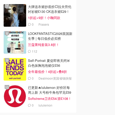
大牌连衣裙抄底价💥拉夫劳伦
衬衫裙£130 CK连衣裙£29！
1折起+9折！小鞠同款
Ganni£88
0
Frasers
LOOKFANTASTIC2026英国新
生季 | 每日低价必买榜
兰蔻菁纯套装3.8折！
112
LOOKFANTASTIC.COM
Self-Portrait 夏促即将关闭🚨
白色抹胸泡泡裙仅£56
全年最低价！4折起+叠8折
0
Dealmoon英国省钱快报
已更新🔥lululemon 好价区每
周上新 大号粉牛角包罕见£59
Softstreme卫衣£54/原£108！
0
lululemon