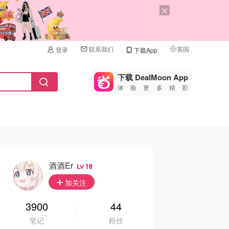
联系我们
英国
登录
下载App
🇺🇸
美国
下载 DealMoon App
体验更多精彩
🇨🇳
中国
🇨🇦
加拿大
🇬🇧
英国
🇩🇪
德国
酒酒er
16
🇫🇷
加关注
法国
🇮🇹
3900
44
意大利
笔记
粉丝
🇦🇺
澳洲