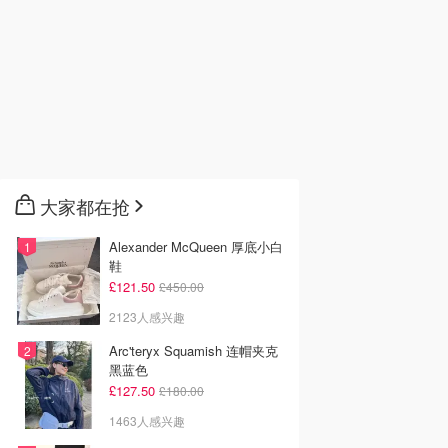
大家都在抢
Alexander McQueen 厚底小白
鞋
£121.50
£450.00
2123人感兴趣
Arc'teryx Squamish 连帽夹克
黑蓝色
£127.50
£180.00
1463人感兴趣