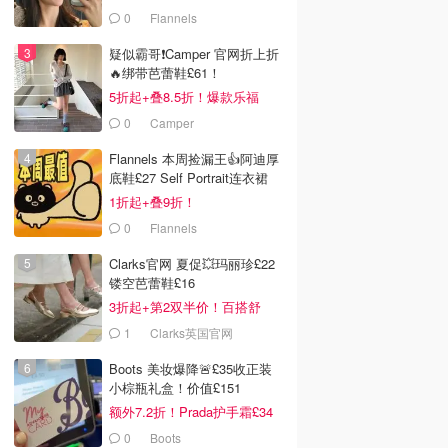
0
Flannels
疑似霸哥❗️Camper 官网折上折
🔥绑带芭蕾鞋£61！
5折起+叠8.5折！爆款乐福
£68！
0
Camper
Flannels 本周捡漏王👍阿迪厚
底鞋£27 Self Portrait连衣裙
£63
1折起+叠9折！
0
Flannels
Clarks官网 夏促💥玛丽珍£22
镂空芭蕾鞋£16
3折起+第2双半价！百搭舒
服！
1
Clarks英国官网
Boots 美妆爆降🚨£35收正装
小棕瓶礼盒！价值£151
额外7.2折！Prada护手霜£34
0
Boots