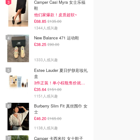
Camper Casi Myra 女士乐福
鞋
他们家爆款！皮质超软~
£68.85
£135.00
1344人感兴趣
New Balance 471 运动鞋
£38.25
£90.00
1333人感兴趣
Estee Lauder 夏日护肤彩妆礼
盒
3件正装！单小棕瓶售价就要£65！
£35.64
£151.00
1151人感兴趣
Burberry Slim Fit 真丝围巾 女
士
£46.20
£165.00
1138人感兴趣
Camper 卡西米拉 女士鞋子