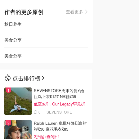
作者的更多原创
查看更多
🇳🇿
新西兰
秋日养生
美食分享
美食分享
点击排行榜
SEVENSTORE周末闪促⚡️始
祖鸟上衣£127 NB鞋£38
低至3折！Our Legacy罕见折
0
SEVENSTORE
Ralph Lauren 疯批狂降💥白衬
衫£36 麻花毛衣£85
2折起+叠9折！