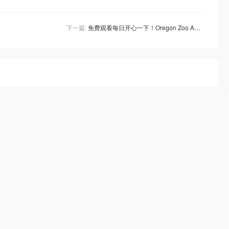
下一篇:
免费观看每日开心一下！Oregon Zoo Animals Videos！俄勒冈动物园动物们有趣时刻！