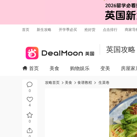
首页
新生攻略
开学季必买
抢好货
点击排行
商家导
英国攻略
首页
美食
购物娱乐
变美
房屋家
攻略首页
美食
食谱教程
生菜卷
0
4
0
0