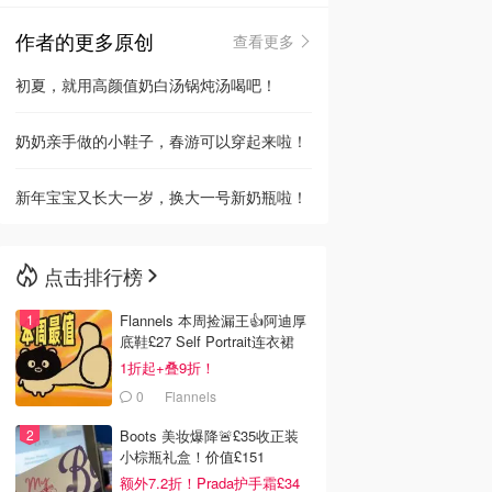
作者的更多原创
查看更多
🇳🇿
新西兰
初夏，就用高颜值奶白汤锅炖汤喝吧！
奶奶亲手做的小鞋子，春游可以穿起来啦！
新年宝宝又长大一岁，换大一号新奶瓶啦！
点击排行榜
Flannels 本周捡漏王👍阿迪厚
底鞋£27 Self Portrait连衣裙
£63
1折起+叠9折！
0
Flannels
Boots 美妆爆降🚨£35收正装
小棕瓶礼盒！价值£151
额外7.2折！Prada护手霜£34