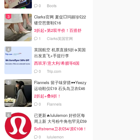
0
Boots
Clarks官网 夏促💥玛丽珍£22
镂空芭蕾鞋£16
3折起+第2双半价！百搭舒
服！
1
Clarks英国官网
英国航空 机票直接5折✈️英国
出发直飞+手提行李
西班牙/意大利/希腊等6国
0
Trip.com
Flannels 留子味穿搭🕶️Yeezy
运动鞋仅£19 石头岛卫衣£46
2折起+叠9折！
0
Flannels
已更新🔥lululemon 好价区每
周上新 大号粉牛角包罕见£59
Softstreme卫衣£54/原£108！
0
lululemon