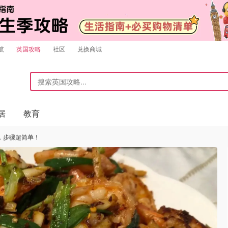
航
英国攻略
社区
兑换商城
居
教育
，步骤超简单！