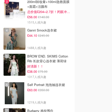
200ml卸妆膏+100ml急救面膜
+面霜+洁颜布
总价值£204=2.7折！闭眼冲这套！
£56.00
£140.00
1515人感兴趣
Ganni Smock连衣裙
£44.10
£245.00
1488人感兴趣
BROW END. SKIMS Cotton
Rib 长款背心连衣裙 薄荷绿
好清新！！
£38.00
£75.00
1317人感兴趣
Self Portrait 泡泡袖连衣裙
£63.00
£350.00
1219人感兴趣
Burberry 格纹围巾