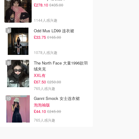
£278.10
£435.00
1144人感兴趣
Odd Mus LD99 连衣裙
£33.75
£165.00
1078人感兴趣
The North Face 大童1996款羽
绒夹克
XXL有
£67.50
£250.00
765人感兴趣
Ganni Smock 女士连衣裙
泡泡袖版
£44.10
£245.00
765人感兴趣