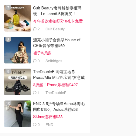
Cult Beauty奢牌解禁🔴祖玛
珑、Le Labo6.5折爽买！
今年首次参加💥£10礼卡免费
拿
2
Cult Beauty
漂亮小裙子合集👗House of
CB鱼骨吊带裙£69
裙子3折起
0
Selfridges
TheDoubleF 高奢宝地🤴
Prada/Miu Miu/巴宝莉/罗意威
3折起！Prada乐福鞋£427
1
TheDoubleF
END 3-5折专场🛒Acne马海毛
围巾£150、Asics球鞋£53
Skims连衣裙£38
0
END.