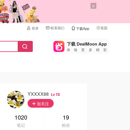
联系我们
英国
登录
下载App
🇺🇸
美国
下载 DealMoon App
体验更多精彩
🇨🇳
中国
🇨🇦
加拿大
🇬🇧
英国
🇩🇪
德国
YXXXX88
13
🇫🇷
加关注
法国
🇮🇹
1020
19
意大利
笔记
粉丝
🇦🇺
澳洲