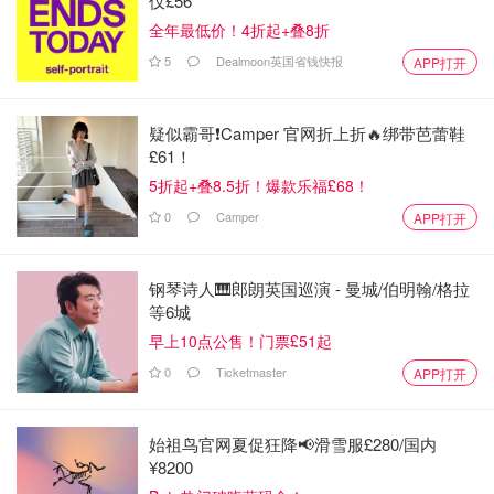
仅£56
全年最低价！4折起+叠8折
5
Dealmoon英国省钱快报
APP打开
疑似霸哥❗️Camper 官网折上折🔥绑带芭蕾鞋
£61！
5折起+叠8.5折！爆款乐福£68！
0
Camper
APP打开
钢琴诗人🎹郎朗英国巡演 - 曼城/伯明翰/格拉
等6城
早上10点公售！门票£51起
0
Ticketmaster
APP打开
始祖鸟官网夏促狂降📢滑雪服£280/国内
¥8200