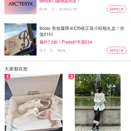
Beta热门破晓蓝码全！
24
Arc'teryx UK
APP打开
Boots 美妆爆降🚨£35收正装小棕瓶礼盒！价
值£151
额外7.2折！Prada护手霜£34
3
Boots
APP打开
大家都在抢
1
2