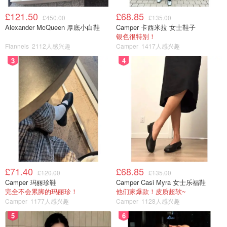
£121.50
£68.85
£450.00
£135.00
Alexander McQueen 厚底小白鞋
Camper 卡西米拉 女士鞋子
银色很特别！
Flannels
2112人感兴趣
Camper
1417人感兴趣
3
4
£71.40
£68.85
£120.00
£135.00
Camper 玛丽珍鞋
Camper Casi Myra 女士乐福鞋
完全不会累脚的玛丽珍！
他们家爆款！皮质超软~
Camper
1177人感兴趣
Camper
1128人感兴趣
5
6