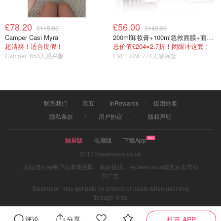
£78.20
£56.00
£115.00
£140.00
Camper Casi Myra
200ml卸妆膏+100ml急救面膜+面霜+洁颜布
超清爽！适合度假！
总价值£204=2.7折！闭眼冲这套！
Camper
853人感兴趣
EVE LOM
771人感兴趣
联系我们
黑五
InRewards
饭团外卖
隐私条款
用户协议
版权声明
触屏版
电脑版
下载App
2017©dealmoon.co.uk
页面信息由用户分享或品牌、商家提供，由Dealmoon核实后发布折
扣广告
Dealmoon may get paid by brands or deals when user buy
through links
评论
分享
打开 APP