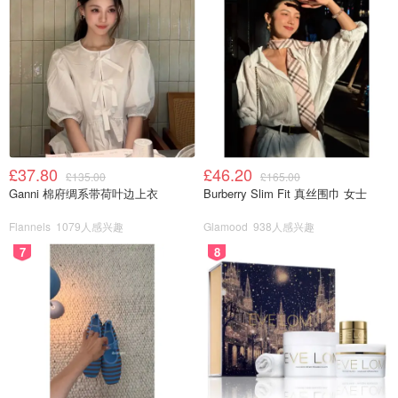
£37.80
£46.20
£135.00
£165.00
Ganni 棉府绸系带荷叶边上衣
Burberry Slim Fit 真丝围巾 女士
Flannels
1079人感兴趣
Glamood
938人感兴趣
7
8