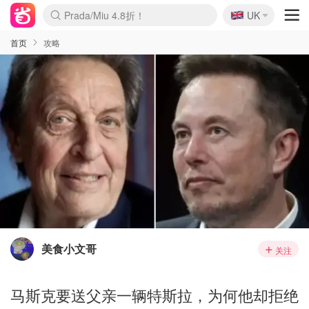
🇬🇧
Prada/Miu 4.8折！
UK
麦卢卡蜂蜜夏促！个位数！
啥？必胜客披萨5折！
首页
攻略
美食小文哥
关注
马斯克要送父亲一辆特斯拉，为何他却拒绝