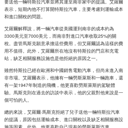
要送他一輛特斯拉汽車並將其運至南非家中的提議。艾羅爾
表示，短期內他不打算開特斯拉汽車，主要考慮到運輸成本
和進口關稅的問題。
艾羅爾解釋說，將一輛汽車從美國運到南非的成本約為
3300美元至7000美元，而南非對進口汽車收取25%的關
稅。盡管馬斯克願意承擔這些費用，但艾羅爾認為這樣的費
用不值得。此外，艾羅爾所在地沒有特斯拉的門店和充電
站，缺乏相關服務設施也是他拒絕的原因之一。
雖然特斯拉已經在歐洲和中國銷售電動汽車，但尚未進入南
非市場。艾羅爾表示，他擁有一輛勞斯萊斯和一輛跑車，還
有一架1947年制造的飛機，他更喜歡勞斯萊斯的駕駛體
驗。馬斯克則在過去的訪談中表示，他的父親對他來說是一
個可怕的人。
總的來說，艾羅爾·馬斯克拒絕了兒子送他一輛特斯拉汽車
的提議，原因包括運輸成本、進口關稅以及缺乏相關服務設
施等因素。此外，他更喜歡自己現有的勞斯萊斯汽車。