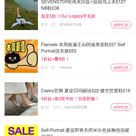
SEVENSTORE周末闪促⚡️始祖鸟上衣£127
NB鞋£38
低至3折！Our Legacy罕见折
3
SEVENSTORE
APP打开
Flannels 本周捡漏王👍阿迪厚底鞋£27 Self
Portrait连衣裙£63
1折起+叠9折！
3
Flannels
APP打开
Clarks官网 夏促💥玛丽珍£22 镂空芭蕾鞋£16
3折起+第2双半价！百搭舒服！
31
1
Clarks英国官网
APP打开
Self-Portrait 夏促即将关闭🚨白色抹胸泡泡裙