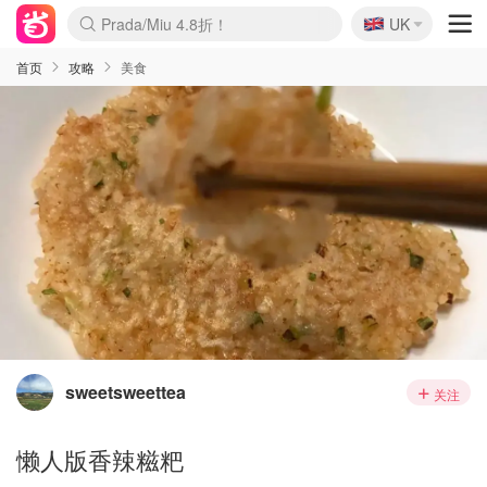
🇬🇧
Prada/Miu 4.8折！
UK
麦卢卡蜂蜜夏促！个位数！
啥？必胜客披萨5折！
首页
攻略
美食
sweetsweettea
关注
懒人版香辣糍粑