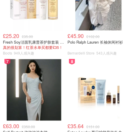
£25.20
£45.90
£35.00
£102.00
Fresh Soy洁面乳康普茶护肤套装 100ml
Polo Ralph Lauren 长袖休闲衬衫
真的很划算！红茶水单买都要£35！
Boots
949人感兴趣
Bernardelli Store
543人感兴趣
7
8
如果是做甜口的红糖糍粑，就在糍粑表面撒点红糖粉就好
啦！
是不是超简单呢？懒人或者厨艺小白也完全可以成功做好，
超简单超好吃！
懒人美食节
£63.00
£35.64
£350.00
£151.00