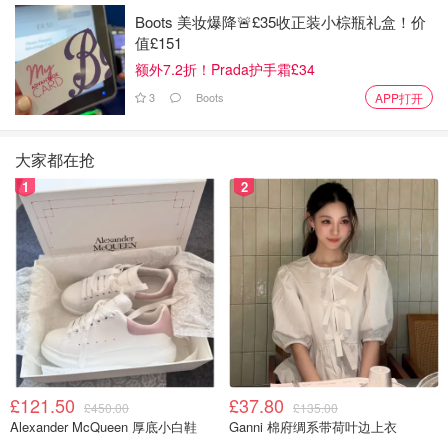
煎的过程注意翻面，避免变糊。等煎到双面金黄，就完成
Boots 美妆爆降🚨£35收正装小棕瓶礼盒！价
啦！
值£151
额外7.2折！Prada护手霜£34
3
Boots
APP打开
大家都在抢
1
2
£121.50
£37.80
£450.00
£135.00
Alexander McQueen 厚底小白鞋
Ganni 棉府绸系带荷叶边上衣