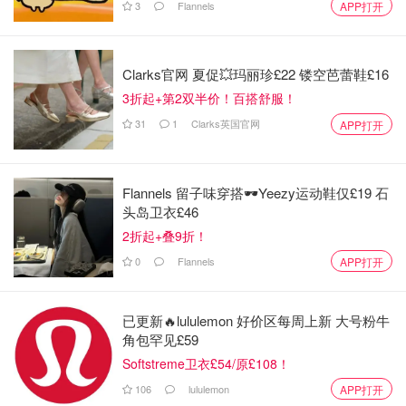
3
Flannels
APP打开
Clarks官网 夏促💥玛丽珍£22 镂空芭蕾鞋£16
3折起+第2双半价！百搭舒服！
31
1
Clarks英国官网
APP打开
如果是做红糖糍粑，就不需要加这些，直接把蒸好的糯米捏
Flannels 留子味穿搭🕶️Yeezy运动鞋仅£19 石
成薄条状即可。
头岛卫衣£46
2折起+叠9折！
接下来把糯米捏成饼状或者条状，锅里倒少许油，开始小火
0
Flannels
APP打开
慢煎
已更新🔥lululemon 好价区每周上新 大号粉牛
角包罕见£59
Softstreme卫衣£54/原£108！
106
lululemon
APP打开