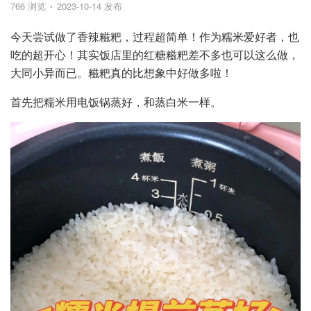
766 浏览
2023-10-14 发布
今天尝试做了香辣糍粑，过程超简单！作为糯米爱好者，也
吃的超开心！其实饭店里的红糖糍粑差不多也可以这么做，
大同小异而已。糍粑真的比想象中好做多啦！
首先把糯米用电饭锅蒸好，和蒸白米一样。