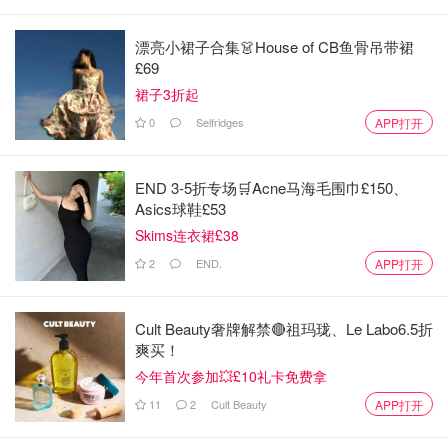
漂亮小裙子合集👗House of CB鱼骨吊带裙
£69
裙子3折起
0
Selfridges
APP打开
END 3-5折专场🛒Acne马海毛围巾£150、
Asics球鞋£53
Skims连衣裙£38
2
END.
APP打开
Cult Beauty奢牌解禁🔴祖玛珑、Le Labo6.5折
爽买！
今年首次参加💥£10礼卡免费拿
11
2
Cult Beauty
APP打开