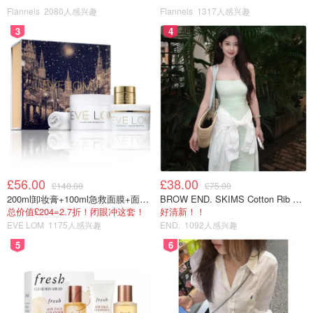
Flannels
2080人感兴趣
Flannels
1317人感兴趣
3
4
趁热吃超香！
£56.00
£38.00
£140.00
£75.00
200ml卸妆膏+100ml急救面膜+面霜+洁颜布
BROW END. SKIMS Cotton Rib 长款背心连衣裙 薄荷绿
总价值£204=2.7折！闭眼冲这套！
好清新！！
EVE LOM
1175人感兴趣
END.
1092人感兴趣
5
6