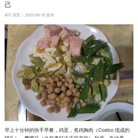
己
407 浏览
2023-09-19 发布
早上十分钟的快手早餐，鸡蛋，煮鸡胸肉（Costco 现成的
罐头），鹰嘴豆（之前煮好冷冻保存的）,秋葵，牛油果。