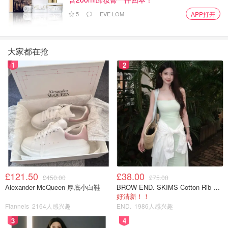
5
EVE LOM
APP打开
大家都在抢
1
2
£121.50
£38.00
£450.00
£75.00
Alexander McQueen 厚底小白鞋
BROW END. SKIMS Cotton Rib 长款背心连衣裙 薄荷绿
好清新！！
Flannels
2164人感兴趣
END.
1986人感兴趣
3
4