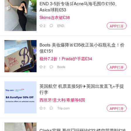
END 3-5折专场🛒Acne马海毛围巾£150、
Asics球鞋£53
Skims连衣裙£38
2
END.
APP打开
Boots 美妆爆降🚨£35收正装小棕瓶礼盒！价
值£151
额外7.2折！Prada护手霜£34
2
Boots
APP打开
英国航空 机票直接5折✈️英国出发直飞+手提
行李
西班牙/意大利/希腊等6国
0
Trip.com
APP打开
Clarks官网 夏促💥玛丽珍£22 镂空芭蕾鞋£16