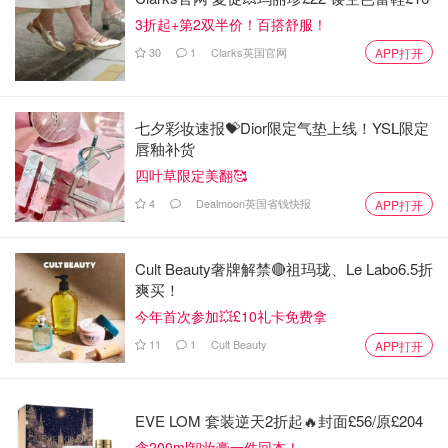
3折起+第2双半价！百搭舒服！
30
1
Clarks英国官网
APP打开
七夕彩妆速报💝Dior限定气垫上线！YSL限定
唇釉补货
四叶草限定美翻🥰
4
Dealmoon英国省钱快报
APP打开
Cult Beauty奢牌解禁🔴祖玛珑、Le Labo6.5折
爽买！
今年首次参加💥£10礼卡免费拿
11
1
Cult Beauty
APP打开
EVE LOM 套装逆天2折起🔥封面£56/原£204
含200ml卸妆膏一件回本！