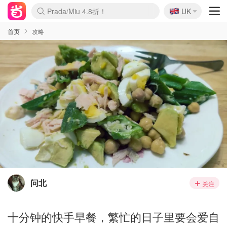
🇬🇧
Prada/Miu 4.8折！
UK
麦卢卡蜂蜜夏促！个位数！
啥？必胜客披萨5折！
首页
攻略
问北
关注
十分钟的快手早餐，繁忙的日子里要会爱自