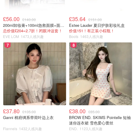
£56.00
£35.64
£140.00
£151.00
200ml卸妆膏+100ml急救面膜+面霜+洁颜布
Estee Lauder 夏日护肤彩妆礼盒
总价值£204=2.7折！闭眼冲这套！
价值151！有正装小棕瓶！
EVE LOM
1473人感兴趣
Boots
1463人感兴趣
7
8
£37.80
£38.00
£135.00
£85.00
Ganni 棉府绸系带荷叶边上衣
BROW END. SKIMS Pointelle 短袖
迷你连衣裙 雪色爱心蕾丝
Flannels
1432人感兴趣
END.
1123人感兴趣