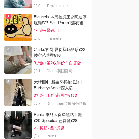
0
Ticketmaster
Flannels 本周捡漏王👍阿迪厚
底鞋£27 Self Portrait连衣裙
£63
1折起+叠9折！
0
Flannels
Clarks官网 夏促💥玛丽珍£22
镂空芭蕾鞋£16
3折起+第2双半价！百搭舒
服！
1
Clarks英国官网
大牌围巾 新生季折扣汇总 |
Burberry/Acne/西太后
3折起！巴宝莉围巾£133
7
Dealmoon英国省钱快报
Puma 季终大促💥黑武士鞋
£20 Speedcat芭蕾鞋£28
2.5折起+叠7折起！
0
Puma