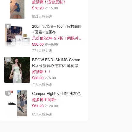
超清爽！适合度假！
£78.20
£115.00
853人感兴趣
200ml卸妆膏+100ml急救面膜
+面霜+洁颜布
总价值£204=2.7折！闭眼冲这套！
£56.00
£140.00
771人感兴趣
BROW END. SKIMS Cotton
Rib 长款背心连衣裙 薄荷绿
好清新！！
£38.00
£75.00
718人感兴趣
Camper Right 女士鞋 浅灰色
超多博主同款~
£61.20
£120.00
651人感兴趣