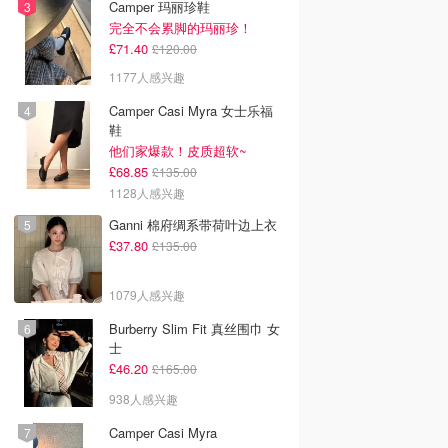
Camper 玛丽珍鞋
完全不会累脚的玛丽珍！
£71.40
£120.00
1177人感兴趣
Camper Casi Myra 女士乐福
鞋
他们家爆款！皮质超软~
£68.85
£135.00
1128人感兴趣
Ganni 棉府绸系带荷叶边上衣
£37.80
£135.00
1079人感兴趣
Burberry Slim Fit 真丝围巾 女
士
£46.20
£165.00
938人感兴趣
Camper Casi Myra