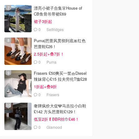
漂亮小裙子合集👗House of
CB鱼骨吊带裙£69
裙子3折起
0
Selfridges
Puma|芭蕾风贯彻到底🎀红色
芭蕾鞋£26！
2.5折起+叠7折！
0
Puma
Frasers £50爽买一筐🧺Diesel
辣妹背心£15 拉夫劳伦T恤£28
1折起+叠9折
0
Frasers
奢牌疯价大促🩶马吉拉小白鞋
£142 方头芭蕾鞋£129！
低至2折🥬BBR丝巾£46！
0
Glamood