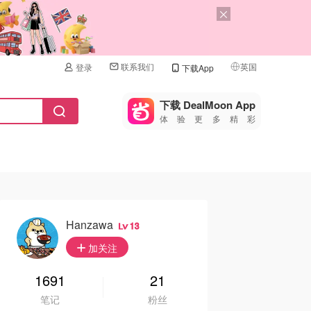
联系我们
英国
登录
下载App
🇺🇸
美国
下载 DealMoon App
体验更多精彩
🇨🇳
中国
🇨🇦
加拿大
🇬🇧
英国
🇩🇪
德国
Hanzawa
13
🇫🇷
加关注
法国
🇮🇹
1691
21
意大利
笔记
粉丝
🇦🇺
澳洲