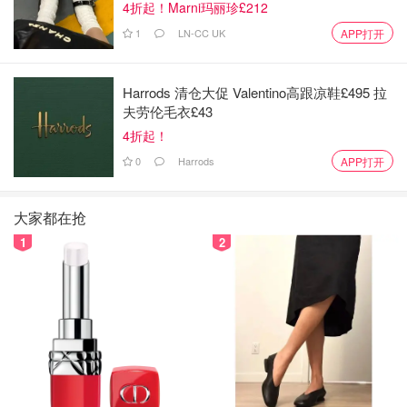
4折起！Marni玛丽珍£212
1
LN-CC UK
APP打开
Harrods 清仓大促 Valentino高跟凉鞋£495 拉
夫劳伦毛衣£43
4折起！
0
Harrods
APP打开
大家都在抢
1
2