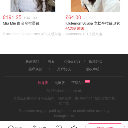
£191.25
£64.00
£341.00
£108.00
Miu Miu 白金窄框墨镜
lululemon Scuba 宽松半拉链卫衣
@鸡腿妹妹
Discounted Sunglasses
493人感兴趣
lululemon
491人感兴趣
联系我们
黑五
InRewards
饭团外卖
隐私条款
用户协议
版权声明
触屏版
电脑版
下载App
2017©dealmoon.co.uk
页面信息由用户分享或品牌、商家提供，由Dealmoon核实后发布折
扣广告
Dealmoon may get paid by brands or deals when user buy
through links