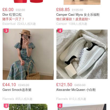
£6.00
£68.85
£32.00
£135.00
Dior 红管口红
Camper Casi Myra 女士乐福鞋
随手买一只了！
他们家爆款！皮质超软~
Escentual
2243人感兴趣
Camper
1088人感兴趣
3
4
£44.10
£121.50
£245.00
£450.00
Ganni Smock连衣裙
Alexander McQueen 小白鞋
Flannels
855人感兴趣
Flannels
810人感兴趣
5
6