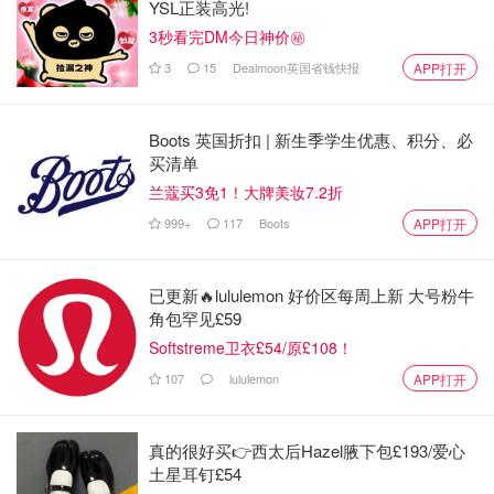
YSL正装高光!
3秒看完DM今日神价㊙️
3
15
Dealmoon英国省钱快报
APP打开
Boots 英国折扣 | 新生季学生优惠、积分、必
买清单
兰蔻买3免1！大牌美妆7.2折
999+
117
Boots
APP打开
已更新🔥lululemon 好价区每周上新 大号粉牛
角包罕见£59
Softstreme卫衣£54/原£108！
107
lululemon
APP打开
真的很好买👉西太后Hazel腋下包£193/爱心
土星耳钉£54