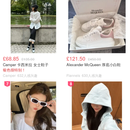
£68.85
£121.50
£135.00
£450.00
Camper 卡西米拉 女士鞋子
Alexander McQueen 厚底小白鞋
银色很特别！
Camper
632人感兴趣
Flannels
630人感兴趣
7
8