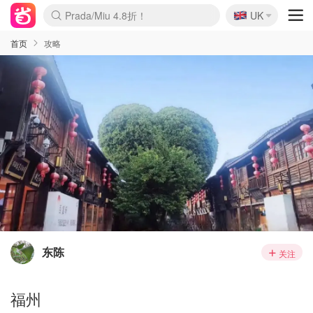
🇬🇧
Prada/Miu 4.8折！
UK
麦卢卡蜂蜜夏促！个位数！
啥？必胜客披萨5折！
首页
攻略
东陈
关注
福州