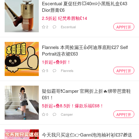
Escentual 夏促狂炸💥40ml小黑瓶礼盒£43
Dior唇膏£6
2.5折起 纪梵希唇釉£14
2
Escentual
APP打开
Flannels 本周捡漏王👍阿迪厚底鞋£27 Self
Portrait连衣裙£63
1折起+叠9折！
5
Flannels
APP打开
疑似霸哥❗️Camper 官网折上折🔥绑带芭蕾鞋
£61！
5折起+叠8.5折！爆款乐福£68！
0
Camper
APP打开
今天我只买这仨👉Ganni泡泡袖衬衫£37🎁送