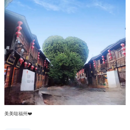
美美哒福州❤️