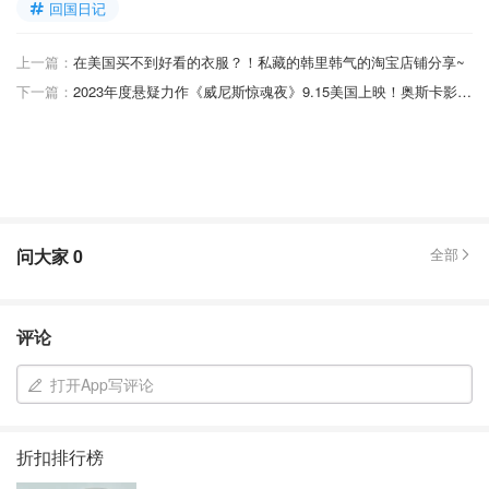
回国日记
上一篇：
在美国买不到好看的衣服？！私藏的韩里韩气的淘宝店铺分享~
下一篇：
2023年度悬疑力作《威尼斯惊魂夜》9.15美国上映！奥斯卡影后杨紫琼领衔主演❗
问大家
0
全部
评论
打开App写评论
折扣排行榜