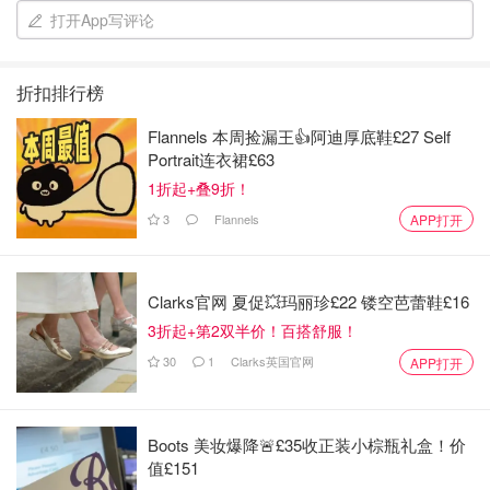
干和柴了。
打开App写评论
折扣排行榜
Flannels 本周捡漏王👍阿迪厚底鞋£27 Self
Portrait连衣裙£63
1折起+叠9折！
3
Flannels
APP打开
Clarks官网 夏促💥玛丽珍£22 镂空芭蕾鞋£16
3折起+第2双半价！百搭舒服！
30
1
Clarks英国官网
APP打开
生小排拿孜然粉涂一下，放几个小时或者overnight都可以。
Boots 美妆爆降🚨£35收正装小棕瓶礼盒！价
主要是为了入孜然味，烤出来自带孜然香气。我用的这个
值£151