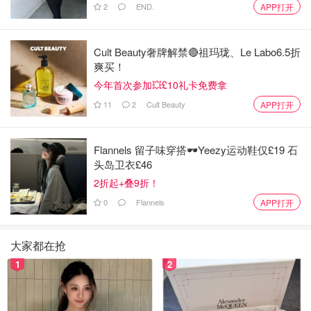
2
END.
APP打开
为了咸味和提香，用的是料酒，盐，生抽，小苏打--嫩肉用
的。可以和孜然一起用，也可以单用。
Cult Beauty奢牌解禁🔴祖玛珑、Le Labo6.5折
爽买！
腌入味之后洗掉，也顺便好好洗一下生肉。然后再调个自己
今年首次参加💥£10礼卡免费拿
喜欢的料汁腌几个小时。这是肉除了孜然和咸味出来的最终
11
2
Cult Beauty
APP打开
味道。比如BBQ酱，自己配酸甜汁 ，等等。
放在烤箱里后，上面可以薄刷一层蜂蜜，烤出来有亮晶晶焦
Flannels 留子味穿搭🕶️Yeezy运动鞋仅£19 石
黄的效果，甜口，卖相漂亮。我是250度烤7分钟，拿出来
头岛卫衣£46
翻面，然后再烤5分钟。
2折起+叠9折！
0
Flannels
APP打开
大家都在抢
1
2