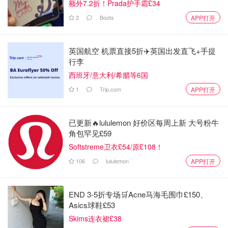
额外7.2折！Prada护手霜£34
2
Boots
APP打开
英国航空 机票直接5折✈️英国出发直飞+手提
行李
西班牙/意大利/希腊等6国
1
Trip.com
APP打开
已更新🔥lululemon 好价区每周上新 大号粉牛
角包罕见£59
Softstreme卫衣£54/原£108！
106
lululemon
APP打开
END 3-5折专场🛒Acne马海毛围巾£150、
Asics球鞋£53
Skims连衣裙£38
不喜欢孜然味的可以跳过这一步。