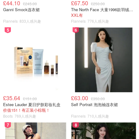
£44.10
£67.50
£245.00
£250.00
Ganni Smock连衣裙
The North Face 大童1996款羽绒夹克
XXL有
Flannels
833人感兴趣
Flannels
776人感兴趣
5
6
£35.64
£63.00
£151.00
£350.00
Estee Lauder 夏日护肤彩妆礼盒
Self Portrait 泡泡袖连衣裙
价值151！有正装小棕瓶！
Boots
769人感兴趣
Flannels
710人感兴趣
还可以相同办法做烤肉串。很简单的，试试看！
7
8