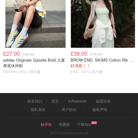
美国美食特种兵
£27.00
£38.00
£60.00
£75.00
adidas Originals Gazelle Bold 儿童
BROW END. SKIMS Cotton Rib 长款背心连衣裙 薄荷绿
厚底休闲鞋
好清新！！
Flannels
692人感兴趣
END.
626人感兴趣
联系我们
黑五
InRewards
饭团外卖
隐私条款
用户协议
版权声明
触屏版
电脑版
下载App
2017©dealmoon.co.uk