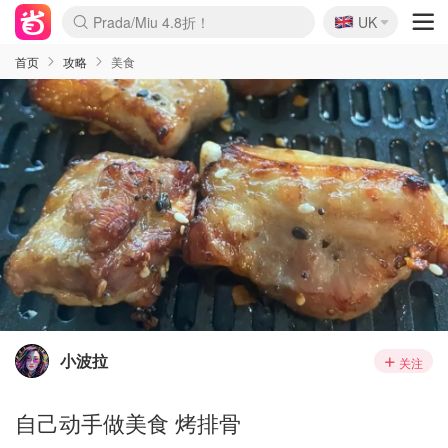
🇬🇧
Prada/Miu 4.8折！
UK
麦卢卡蜂蜜夏促！个位数！
啥？必胜客披萨5折！
首页
攻略
美食
小波拉
关注
自己动手做美食 烤排骨