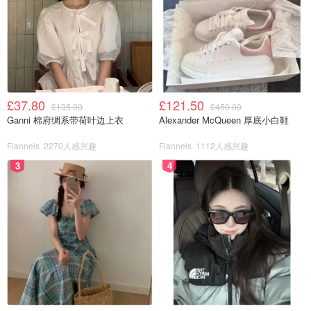
£37.80
£121.50
£135.00
£450.00
Ganni 棉府绸系带荷叶边上衣
Alexander McQueen 厚底小白鞋
Flannels
2270人感兴趣
Flannels
1112人感兴趣
时间大家需要根据自己的烤箱和肉块大小调节。
3
4