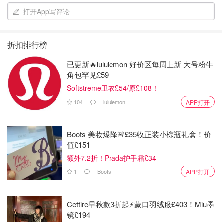
族公主「桑酒」，並與化身為萬年前神魔大戰時上清神域戰
打开App写评论
神的「冥夜」（澹臺燼）相愛相殺。
折扣排行榜
後來兩人因誤會爭吵，葉夕霧不惜代價付出生命，召喚雷動
以仙髓換邪骨去完成使命拯救蒼生。
已更新🔥lululemon 好价区每周上新 大号粉牛
角包罕见£59
但痛失所愛的澹臺燼完全不能接受事實，入弱水在幽冥川畔
Softstreme卫衣£54/原£108！
尋找黎蘇蘇的元神五百年，之後被仙門逍遙宗掌門兆悠真人
104
lululemon
APP打开
救起，從此成了逍遙宗弟子「滄九旻」。之後與黎蘇蘇再次
重逢。
Boots 美妆爆降🚨£35收正装小棕瓶礼盒！价
面對殘酷的命運，相愛的二人在重重誤會冰釋下，終是心意
值£151
相通，一人成神、一人成魔，一同合作毀滅魔神關閉同悲
额外7.2折！Prada护手霜£34
道，最終拯救蒼生！
1
Boots
APP打开
心得：長月燼明這齣今年的戲，很推薦大家來看看，作者太
厲害了，三生三世的糾結悲劇愛情，搭配甜蜜又痛苦的互
Cettire早秋款3折起⚡️蒙口羽绒服£403！Miu墨
動，編劇更是用心埋梗，懂的時候不是笑就是淚呀！演員情
镜£194