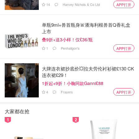
14
Harvey Nichols & Co Ltd
APP打开
单瓶9ml+兽首瓶身🚨潘海利根兽首Q香礼盒
上市
叠9折+送3小样！仅£36/瓶
1
Penhaligon's
APP打开
大牌连衣裙抄底价💥拉夫劳伦衬衫裙£130 CK
连衣裙£29！
1折起+9折！小鞠同款Ganni£88
4
Frasers
APP打开
大家都在抢
1
2