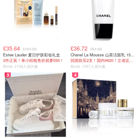
£35.64
£36.72
£151.00
£51.00
Estee Lauder 夏日护肤彩妆礼盒
Chanel La Mousse 山茶洁面乳 150ml
3件正装！单小棕瓶售价就要£65！
回国前买2支！国内¥620！立省近一半！
Boots
2158人感兴趣
Boots
1297人感兴趣
3
4