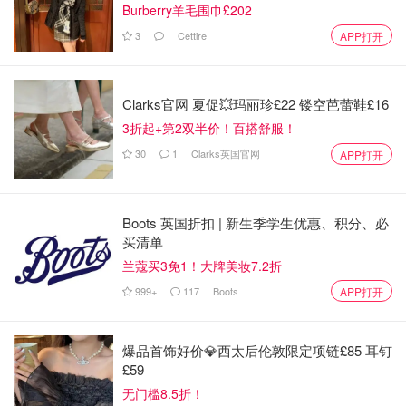
緒到位，哭戲真的讓觀眾也是看的一把鼻涕一把淚，希望黎
Burberry羊毛围巾£202
蘇蘇和澹檯燼真的在未來能夠生生世世在一起😍😍真的很佩
3
Cettire
APP打开
服整齣戲的演員和編劇給大家完美的作品🤩🤩🥳🥳
Clarks官网 夏促💥玛丽珍£22 镂空芭蕾鞋£16
电子榨菜
3折起+第2双半价！百搭舒服！
30
1
Clarks英国官网
APP打开
Boots 英国折扣 | 新生季学生优惠、积分、必
买清单
兰蔻买3免1！大牌美妆7.2折
999+
117
Boots
APP打开
爆品首饰好价💎西太后伦敦限定项链£85 耳钉
£59
无门槛8.5折！