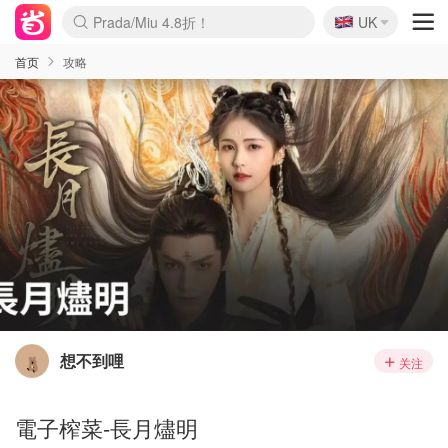
🇬🇧
Prada/Miu 4.8折！
UK
麦卢卡蜂蜜夏促！个位数！
啥？必胜客披萨5折！
首页
攻略
想不到哩
关注
電子榨菜-長月燼明