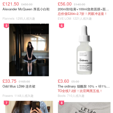
£121.50
£56.00
£450.00
£140.00
Alexander McQueen 厚底小白鞋
200ml卸妆膏+100ml急救面膜+面霜+洁颜布
总价值£204=2.7折！闭眼冲这套！
Flannels
1295人感兴趣
EVE LOM
1221人感兴趣
5
6
£33.75
£3.60
£165.00
£5.00
Odd Mus LD99 连衣裙
The ordinary 烟酰胺 10% + 锌1% 精华 30ml
TO全线7.2折！比官网黑五低！
Frasers
1148人感兴趣
Boots
710人感兴趣
7
8