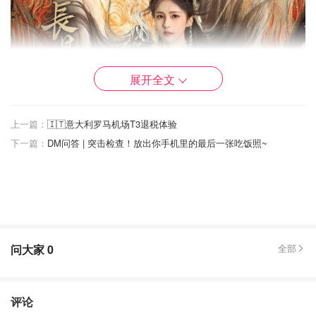
展开全文
上一篇：
🇮🇹意大利罗马机场T3退税体验
內容：
下一篇：
DM问答 | 突击检查！放出你手机里的最后一张吃饭照~
為了解救被滅世魔尊澹臺燼（羅雲熙 飾）佔領的四洲三
界，衡陽宗掌門養女黎蘇蘇 (白鹿 飾）被掌門以上古神器
「過去鏡」傳送到五百年前盛國大將軍之嫡女葉夕霧體內，
以阻止尚未成魔的澹臺燼。
问大家
0
全部
黎蘇蘇的任務是先取出澹臺燼體中之「邪骨」，她需要「一
場夢、一滴淚、一縷絲」結成的九枚滅魂釘。在澹登基後，
於墨河之下與葉夕霧等人進入萬年蛟龍妖的「般若浮生」夢
评论
境中。葉夕霧（黎蘇蘇）在「般若浮生」中化身為墨河蚌精