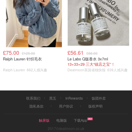
£75.00
£56.61
£125.00
£86.00
Ralph Lauren 针织毛衣
Le Labo Q版香水 3x7ml
13+33+29 三大“镇店之宝”！
Ralph Lauren
662人感兴趣
Dealmoon英国省钱快报
639人感兴趣
联系我们
黑五
InRewards
饭团外卖
隐私条款
用户协议
版权声明
触屏版
电脑版
下载App
2017©dealmoon.co.uk