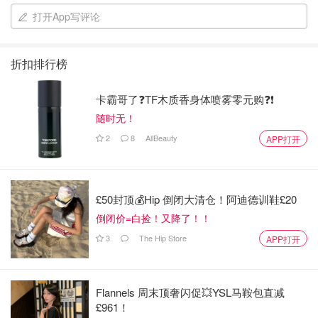
饰品、宝剑。
打开App写评论
8-9号展馆展出Cartier珠宝设计跟古代金饰品。
折扣排行榜
❤️展馆1-紫禁万象之建筑、典藏与文化传承
卡霸哥了❓TF木质香身体喷雾零元购❓❗
❤️展馆2-紫禁一日清代宫廷生活
随时无！
❤️展馆3-凝土为器-故宫博物馆珍藏陶瓷
2
8
AllBeauty
APP打开
❤️展馆4-龙颜凤姿-清代帝后肖像
❤️展厅5-器惟求新-当代设计对话古代工艺
£50封顶💰Hip 倒闭大清仓！阿迪德训鞋£20
倒闭价=白捡！又降了！！
❤️展馆6-同赏公乐-穿越香港收藏史
3
The Hip Store
APP打开
❤️展馆7-古今无界-故宫文化再传译
Flannels 周末顶奢闪促💥YSL马鞍包直减
£961！