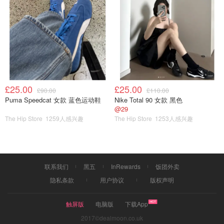
£25.00
£25.00
£90.00
£110.00
Puma Speedcat 女款 蓝色运动鞋
Nike Total 90 女款 黑色
@29
The Hip Store
1259人感兴趣
The Hip Store
1253人感兴趣
联系我们
黑五
InRewards
饭团外卖
隐私条款
用户协议
版权声明
触屏版
电脑版
下载App
2017©dealmoon.co.uk
❤️特别展馆8-百样玲珑-卡地亚与女性