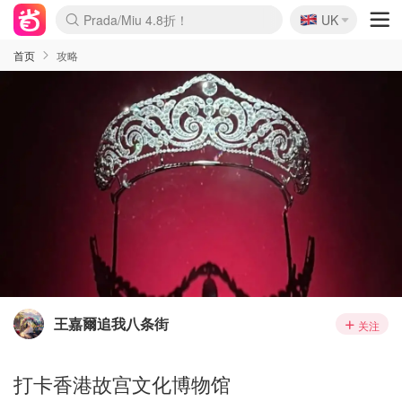
🇬🇧
Prada/Miu 4.8折！
UK
麦卢卡蜂蜜夏促！个位数！
啥？必胜客披萨5折！
首页
攻略
王嘉爾追我八条街
关注
打卡香港故宫文化博物馆