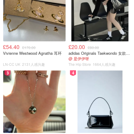
£54.40
£20.00
£170.00
£80.00
Vivienne Westwood Agnatha 耳环
adidas Originals Taekwondo 女款黑色运动鞋
@ 是伊伊呀
LN-CC UK
2131人感兴趣
The Hip Store
1664人感兴趣
3
4