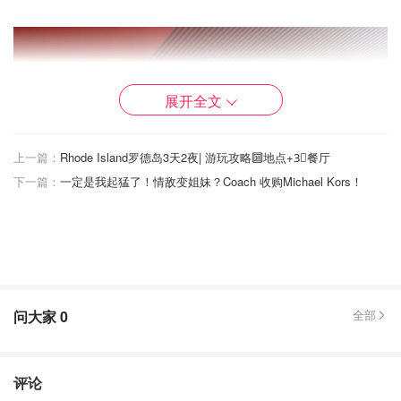
展开全文
上一篇：
Rhode Island罗德岛3天2夜| 游玩攻略🔟地点+3⃣️餐厅
下一篇：
一定是我起猛了！情敌变姐妹？Coach 收购Michael Kors！
问大家
0
全部
香港故宫文化博物馆共有6层，其中地下有2层、地上有4
层，共设9个展馆。
评论
1-7号展馆分别展出了古代的服饰、绘画、瓷器，首饰、装