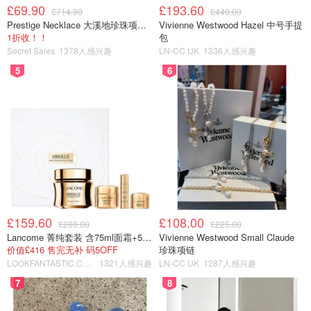
£69.90
£193.60
£714.90
£440.00
Prestige Necklace 大溪地珍珠项链 10-11mm
Vivienne Westwood Hazel 中号手提
1折收！！
包
Secret Sales
1378人感兴趣
LN-CC UK
1336人感兴趣
5
6
£159.60
£108.00
£280.00
£225.00
Lancome 菁纯套装 含75ml面霜+5ml精华+5ml眼霜
Vivienne Westwood Small Claude
价值£416 售完无补 码5OFF
珍珠项链
LOOKFANTASTIC.COM
1321人感兴趣
LN-CC UK
1287人感兴趣
7
8