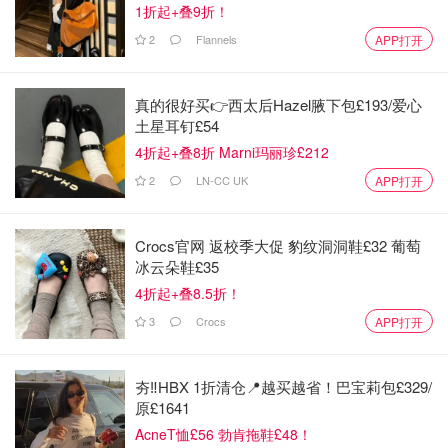
1折起+叠9折！
2
Flannels
APP打开
真的很好买👉西太后Hazel腋下包£193/爱心
土星耳钉£54
4折起+叠8折 Marni玛丽珍£212
2
LN-CC UK
APP打开
Crocs官网 返校季大促 豹纹洞洞鞋£32 葡萄
冰云朵鞋£35
4折起+叠8.5折！
3
Crocs
APP打开
夯‼️HBX 1折清仓📍越买越省！巴宝莉包£329/
原£1641
AcneT恤£56 勃肯拖鞋£48！