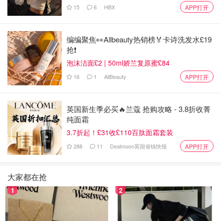
15
6
HBX
APP打开
编编聚焦👀Allbeauty热销榜🏅卡诗洗发水£19
抢❗
泡沫洁面£2 | 50ml娇兰复原蜜£84
16
1
AllBeauty
APP打开
英国新生季必买🔥兰蔻 抢购攻略 - 3.8折收菁
纯面霜
3.7折起！£31收£110百肽面霜套装
288
11
Dealmoon英国省钱快报
APP打开
大家都在抢
1
2