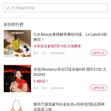
打开App写评论
折扣排行榜
Cult Beauty奢牌解禁🔴祖玛珑、Le Labo6.5折
爽买！
今年首次参加💥£10礼卡免费拿
7
1
Cult Beauty
APP打开
史低‼️Burberry清仓💥连衣裙£45 围巾£152 大
衣£243
0.4折起！
0
2
Jomashop
APP打开
雅诗兰黛送豪华白金礼包+托特包‼️新品黑神
话面霜上线