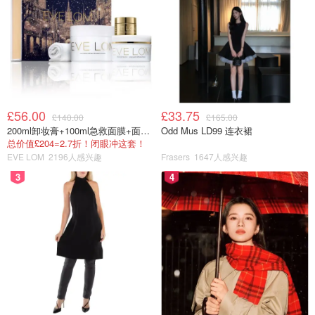
£56.00
£33.75
£140.00
£165.00
200ml卸妆膏+100ml急救面膜+面霜+洁颜布
Odd Mus LD99 连衣裙
总价值£204=2.7折！闭眼冲这套！
EVE LOM
2196人感兴趣
Frasers
1647人感兴趣
3
4