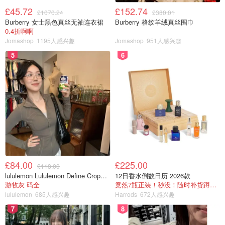
£45.72
£152.74
£1070.24
£380.01
Burberry 女士黑色真丝无袖连衣裙
Burberry 格纹羊绒真丝围巾
0.4折啊啊
Jomashop
1195人感兴趣
Jomashop
951人感兴趣
5
6
£84.00
£225.00
£118.00
lululemon Lululemon Define Cropped Nulu 短夹克
12日香水倒数日历 2026款
游牧灰 码全
竟然7瓶正装！秒没！随时补货蹲！！！
lululemon
685人感兴趣
Harrods
672人感兴趣
7
8