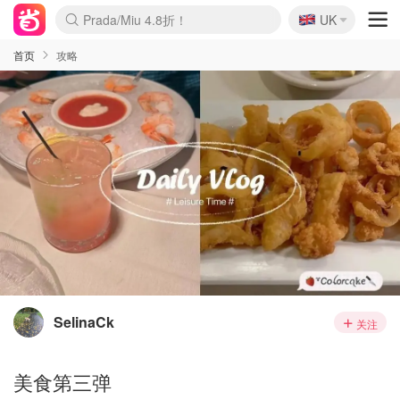
🇬🇧
Prada/Miu 4.8折！
UK
麦卢卡蜂蜜夏促！个位数！
啥？必胜客披萨5折！
首页
攻略
SelinaCk
关注
美食第三弹