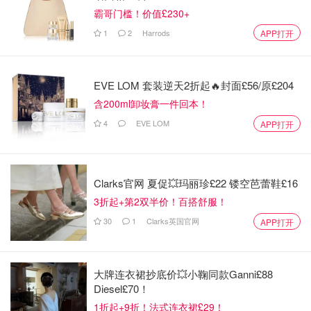
霸哥门槛！价值£230+
1
2
Harrods
APP打开
EVE LOM 套装逆天2折起🔥封面£56/原£204
含200ml卸妆膏一件回本！
4
EVE LOM
APP打开
Clarks官网 夏促💥玛丽珍£22 镂空芭蕾鞋£16
3折起+第2双半价！百搭舒服！
30
1
Clarks英国官网
APP打开
大牌连衣裙抄底价💥小鞠同款Ganni£88
Diesel£70！
1折起+9折！法式连衣裙£29！