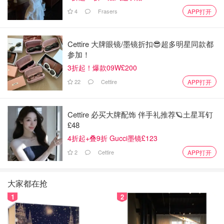
4
Frasers
APP打开
Cettire 大牌眼镜/墨镜折扣😎超多明星同款都
参加！
3折起！爆款09W£200
22
Cettire
APP打开
Cettire 必买大牌配饰 伴手礼推荐🪐土星耳钉
£48
4折起+叠9折 Gucci墨镜£123
2
Cettire
APP打开
大家都在抢
1
2