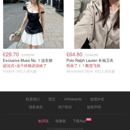
£29.70
£64.80
£165.00
£144.00
Exclusive Muse No. 1 连衣裙
Polo Ralph Lauren 长袖卫衣
超法式~这个价格还说啥了
惊呆了！！断货飞快
Frasers
650人感兴趣
Bernardelli Store
602人感兴趣
联系我们
黑五
InRewards
饭团外卖
隐私条款
用户协议
版权声明
触屏版
电脑版
下载App
2017©dealmoon.co.uk