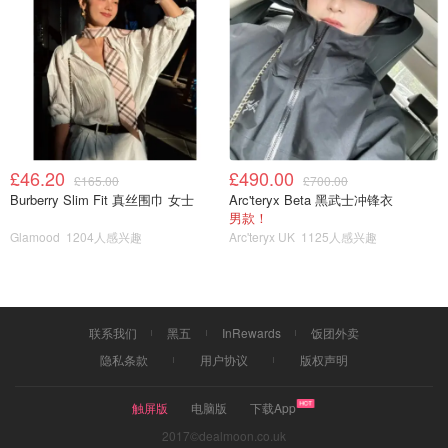
£46.20
£490.00
£165.00
£700.00
Burberry Slim Fit 真丝围巾 女士
Arc'teryx Beta 黑武士冲锋衣
男款！
Glamood
1204人感兴趣
Arc'teryx UK
1125人感兴趣
联系我们
黑五
InRewards
饭团外卖
隐私条款
用户协议
版权声明
触屏版
电脑版
下载App
2017©dealmoon.co.uk