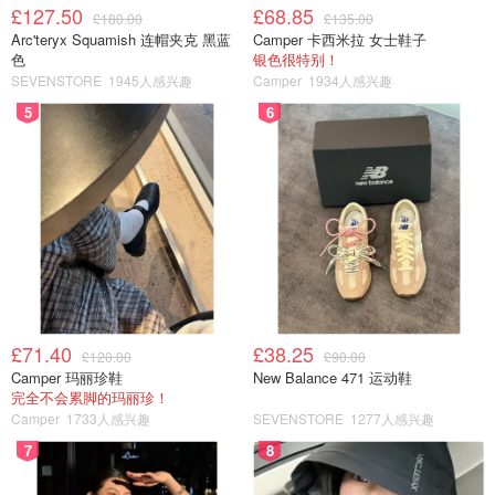
£127.50
£68.85
£180.00
£135.00
Arc'teryx Squamish 连帽夹克 黑蓝
Camper 卡西米拉 女士鞋子
色
银色很特别！
SEVENSTORE
1945人感兴趣
Camper
1934人感兴趣
5
6
£71.40
£38.25
£120.00
£90.00
Camper 玛丽珍鞋
New Balance 471 运动鞋
完全不会累脚的玛丽珍！
这种也是lvp 但是它边缘没有齿 而是很软 甚至可以弯起来
Camper
1733人感兴趣
SEVENSTORE
1277人感兴趣
价格非常便宜 我猜这种大概是peel and stick 沾在地面上的
7
8
那种