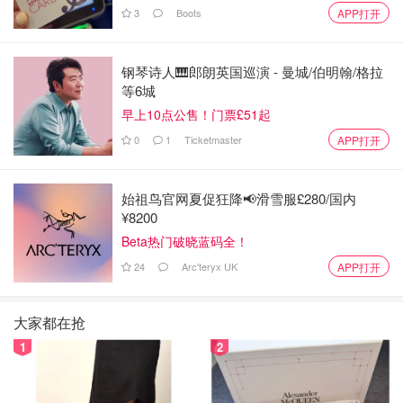
3
Boots
APP打开
钢琴诗人🎹郎朗英国巡演 - 曼城/伯明翰/格拉
等6城
早上10点公售！门票£51起
0
1
Ticketmaster
APP打开
始祖鸟官网夏促狂降📢滑雪服£280/国内
¥8200
Beta热门破晓蓝码全！
24
Arc'teryx UK
APP打开
大家都在抢
1
2