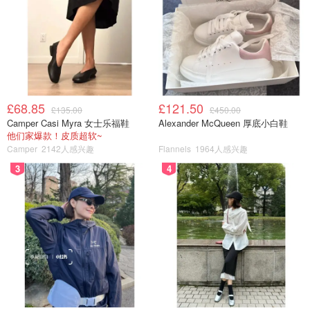
最下面这层绿色 就是pad
£68.85
£121.50
£135.00
£450.00
Camper Casi Myra 女士乐福鞋
Alexander McQueen 厚底小白鞋
我感觉lvp地板 下面的pad越厚 就越贵一些 可能厚一点的
他们家爆款！皮质超软~
pad 踩着软和吧
Camper
2142人感兴趣
Flannels
1964人感兴趣
3
4