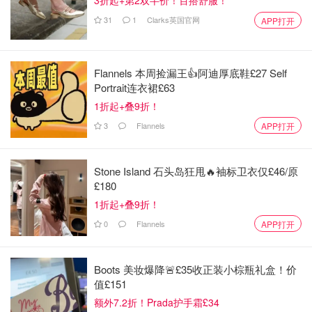
3折起+第2双半价！百搭舒服！
31
1
Clarks英国官网
APP打开
Flannels 本周捡漏王👍阿迪厚底鞋£27 Self
Portrait连衣裙£63
1折起+叠9折！
3
Flannels
APP打开
Stone Island 石头岛狂甩🔥袖标卫衣仅£46/原
£180
1折起+叠9折！
0
Flannels
APP打开
Boots 美妆爆降🚨£35收正装小棕瓶礼盒！价
值£151
即使都是lvp 质地，但是有些是边沿带齿的 直接拼起来就行
额外7.2折！Prada护手霜£34