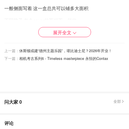
一般侧面写着 这一盒总共可以铺多大面积
不同牌子 每盒cover的面积不一样的
展开全文
算需要多少盒的时候 要把损耗也加进去
一般是 实际地面面积 乘以 1.2 就是需要买的地板cover的总
上一篇：
休斯顿或建“德州主题乐园”，堪比迪士尼？2026年开业！
面积
下一篇：
相机考古系列6 - Timeless masterpiece 永恒的Contax
问大家
0
全部
评论