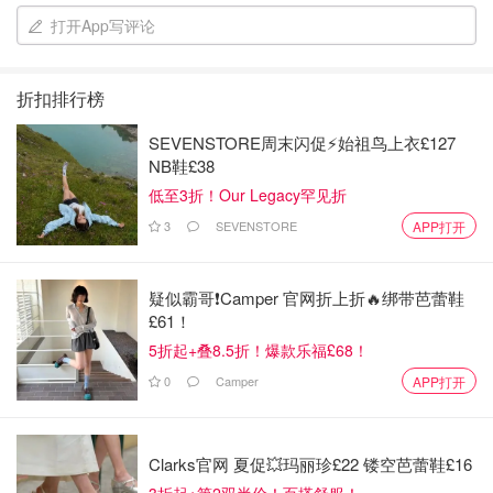
打开App写评论
折扣排行榜
有些是尾货 就是最后就剩下这么多了
SEVENSTORE周末闪促⚡️始祖鸟上衣£127
如果你需要的量不是很大（比如只铺一个房间）可以看看这
NB鞋£38
些尾货 打折力度很大的
低至3折！Our Legacy罕见折
3
SEVENSTORE
APP打开
有些店管这种叫close out
疑似霸哥❗️Camper 官网折上折🔥绑带芭蕾鞋
£61！
5折起+叠8.5折！爆款乐福£68！
0
Camper
APP打开
Clarks官网 夏促💥玛丽珍£22 镂空芭蕾鞋£16