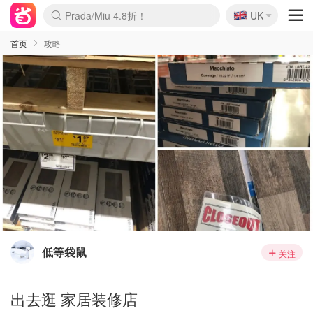
🇬🇧
Prada/Miu 4.8折！
UK
麦卢卡蜂蜜夏促！个位数！
啥？必胜客披萨5折！
首页
攻略
低等袋鼠
关注
出去逛 家居装修店