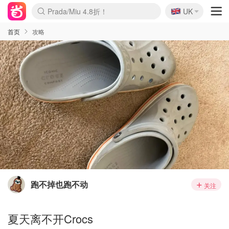
🇬🇧
Prada/Miu 4.8折！
UK
麦卢卡蜂蜜夏促！个位数！
啥？必胜客披萨5折！
首页
攻略
跑不掉也跑不动
关注
夏天离不开Crocs