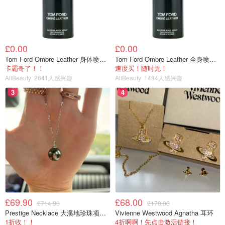
£0.00
£0.00
Tom Ford Ombre Leather 身体喷雾 150ml
Tom Ford Ombre Leather 全身喷雾 150ml
卡霸哥了！！
速度买！随时无！
AllBeauty
2641人感兴趣
AllBeauty
1484人感兴趣
3
4
£69.90
£68.00
£714.90
£170.00
Prestige Necklace 大溪地珍珠项链 10-11mm
Vivienne Westwood Agnatha 耳环
1折收！！
4折啊啊！先点击激活链接！