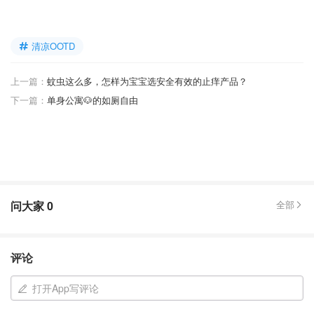
清凉OOTD
上一篇：
蚊虫这么多，怎样为宝宝选安全有效的止痒产品？
下一篇：
单身公寓🐶的如厕自由
问大家
0
全部
评论
打开App写评论