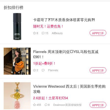
折扣排行榜
卡霸哥了❓TF木质香身体喷雾零元购❓❗
随时无！运费也免！
8
15
AllBeauty
APP打开
Flannels 周末顶奢闪促💥YSL马鞍包直减
£961！
1折起+叠9折！
2
Flannels
APP打开
Vivienne Westwood 西太后 | 英国新生季抢购
攻略
2.6折起！土星耳钉£54
455
8
Dealmoon英国省钱快报
APP打开