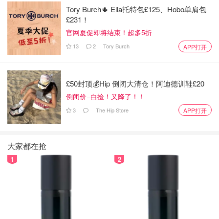
Tory Burch🌵 Ella托特包£125、Hobo单肩包
£231！
官网夏促即将结束！超多5折
13
2
Tory Burch
APP打开
£50封顶💰Hip 倒闭大清仓！阿迪德训鞋£20
倒闭价=白捡！又降了！！
3
The Hip Store
APP打开
大家都在抢
1
2