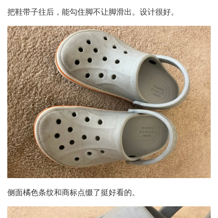
把鞋带子往后，能勾住脚不让脚滑出。设计很好。
侧面橘色条纹和商标点缀了挺好看的。