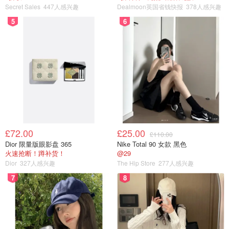
Secret Sales
447人感兴趣
Dealmoon英国省钱快报
378人感兴趣
5
6
£72.00
£25.00
£110.00
Dior 限量版眼影盘 365
Nike Total 90 女款 黑色
火速抢断！蹲补货！
@29
Dior
327人感兴趣
The Hip Store
277人感兴趣
7
8