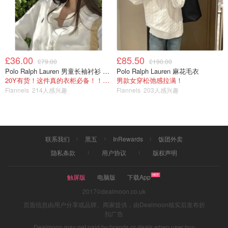
£36.00
£85.50
£79.00
£190.00
Polo Ralph Lauren 男童长袖衬衫 Oxford
Polo Ralph Lauren 麻花毛衣
20Y有货！这件真的衣柜必备！！@蜜子不爱吃
男款女穿松弛感拉满！
Flannels
214人感兴趣
Flannels
203人感兴趣
联系我们
黑五
InRewards
饭团外卖
隐私条款
用户协议
版权声明
触屏版
电脑版
下载App
2017©dealmoon.co.uk
页面信息由用户分享或品牌、商家提供，由Dealmoon核实后发布折
扣广告
Dealmoon may get paid by brands or deals when user buy