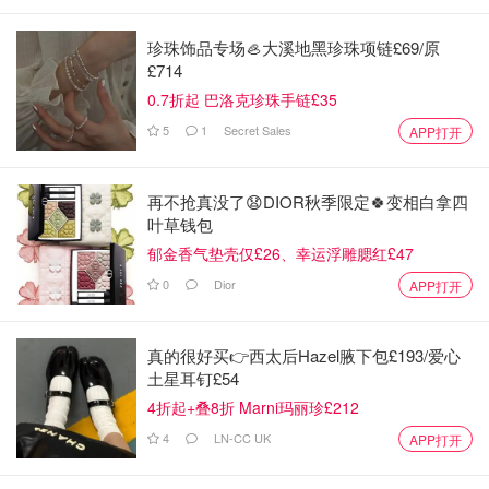
珍珠饰品专场🦪大溪地黑珍珠项链£69/原
£714
0.7折起 巴洛克珍珠手链£35
5
1
Secret Sales
APP打开
再不抢真没了😧DIOR秋季限定🍀变相白拿四
叶草钱包
郁金香气垫壳仅£26、幸运浮雕腮红£47
0
Dior
APP打开
真的很好买👉西太后Hazel腋下包£193/爱心
土星耳钉£54
4折起+叠8折 Marni玛丽珍£212
4
LN-CC UK
APP打开