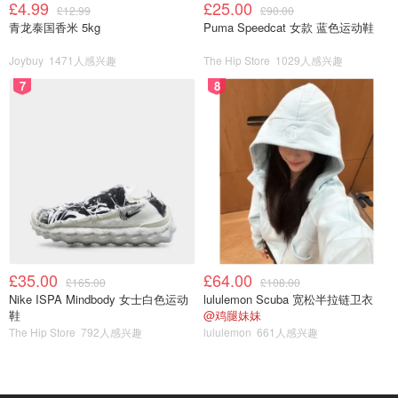
£4.99
£25.00
£12.99
£90.00
青龙泰国香米 5kg
Puma Speedcat 女款 蓝色运动鞋
Joybuy
1471人感兴趣
The Hip Store
1029人感兴趣
7
8
£35.00
£64.00
£165.00
£108.00
Nike ISPA Mindbody 女士白色运动
lululemon Scuba 宽松半拉链卫衣
鞋
@鸡腿妹妹
The Hip Store
792人感兴趣
lululemon
661人感兴趣
爆文·无限赛道
甜品DIY