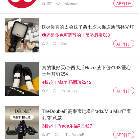
107
lululemon
APP打开
Dior你真的太会送了💑七夕大促送质感补光灯
📷还是多色可调节的！吊坠唇蜜£33
2
Dior
APP打开
真的很好买👉西太后Hazel腋下包£193/爱心
土星耳钉£54
4折起！Marni玛丽珍£212
2
LN-CC UK
APP打开
TheDoubleF 高奢宝地🤴Prada/Miu Miu/巴宝
莉/罗意威
3折起！Prada乐福鞋£427
37
1
TheDoubleF
APP打开