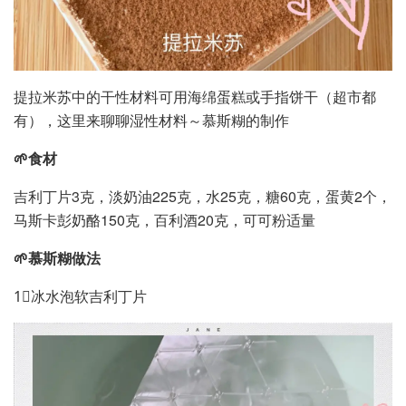
提拉米苏中的干性材料可用海绵蛋糕或手指饼干（超市都
有），这里来聊聊湿性材料～慕斯糊的制作
🌱食材
吉利丁片3克，淡奶油225克，水25克，糖60克，蛋黄2个，
马斯卡彭奶酪150克，百利酒20克，可可粉适量
🌱慕斯糊做法
1⃣️冰水泡软吉利丁片