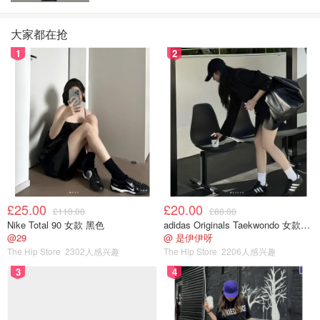
大家都在抢
1
2
🌱组装
如果送人用慕斯圈，自家吃就用有一定高度的容器来组装。
蛋糕片刷百利酒—》倒入慕斯糊—》蛋糕片稍微按压后再刷
百利酒，倒慕斯糊，送冰箱冷藏（至少6小时）后筛入可可
粉（适量即可，不然会咔嗓🤣）
£25.00
£20.00
£110.00
£80.00
Nike Total 90 女款 黑色
adidas Originals Taekwondo 女款黑色运动鞋
@29
@ 是伊伊呀
The Hip Store
2302人感兴趣
The Hip Store
2206人感兴趣
3
4