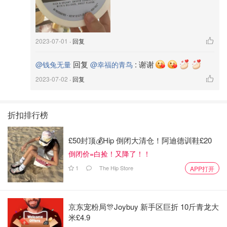
2023-07-01
· 回复
回复
:
谢谢
@钱兔无量
@幸福的青鸟
2023-07-02
· 回复
折扣排行榜
£50封顶💰Hip 倒闭大清仓！阿迪德训鞋£20
倒闭价=白捡！又降了！！
1
The Hip Store
APP打开
京东宠粉局🎊Joybuy 新手区巨折 10斤青龙大
米£4.9