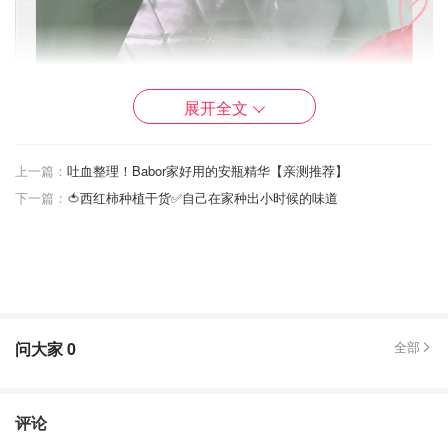
展开全文
上一篇：
吐血整理！Babor家好用的安瓶精华【亲测推荐】
下一篇：
🍅西红柿种植干货✅自己在家种出小时候的味道
问大家
0
全部
2⃣️打发蛋黄至微微变色，煮糖水至大滚（115度），再把糖
水少量多次的倒入蛋黄中，边倒边搅打，全部倒完后还需继
续搅打至蛋黄糊变凉
评论