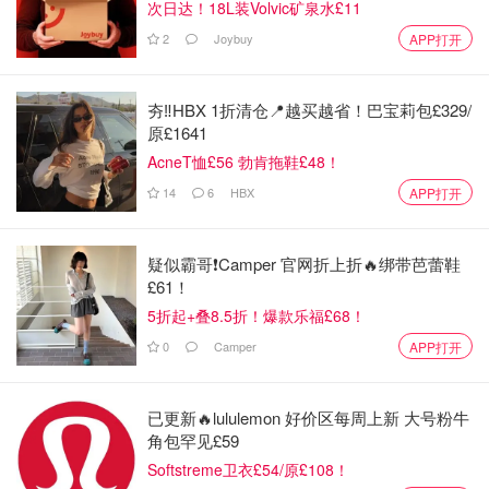
次日达！18L装Volvic矿泉水£11
2
Joybuy
APP打开
3⃣️加入室温软化的马斯卡彭奶酪，搅拌均匀，泡软的吉利
丁隔热水融化后放凉加入蛋黄糊中搅拌均匀
夯‼️HBX 1折清仓📍越买越省！巴宝莉包£329/
原£1641
4⃣️打发淡奶油至有纹路即可，倒入蛋黄糊中搅拌均匀即成
AcneT恤£56 勃肯拖鞋£48！
为提拉米苏中的慕斯糊
14
6
HBX
APP打开
疑似霸哥❗️Camper 官网折上折🔥绑带芭蕾鞋
£61！
5折起+叠8.5折！爆款乐福£68！
0
Camper
APP打开
已更新🔥lululemon 好价区每周上新 大号粉牛
角包罕见£59
Softstreme卫衣£54/原£108！