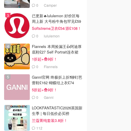
£68！
0
Camper
已更新🔥lululemon 好价区每
周上新 大号粉牛角包罕见£59
Softstreme卫衣£54/原£108！
0
lululemon
Flannels 本周捡漏王👍阿迪厚
底鞋£27 Self Portrait连衣裙
£63
1折起+叠9折！
0
Flannels
Ganni官网 终极折上折❗️铆钉芭
蕾鞋£162 蝴蝶结上衣£74
5折起+叠9折！
0
Ganni
LOOKFANTASTIC2026英国新
生季 | 每日低价必买榜
兰蔻菁纯套装3.8折！
112