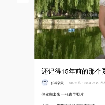
还记得15年前的那个
低等袋鼠
435 浏览
2023-06-29 发
偶然翻出来 一张古早照片