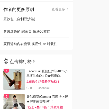
作者的更多原创
查看更多
🇳🇿
新西兰
豆沙包（自制豆沙馅)
超级漂亮的 豌豆黄-做法0⃣️难度
夏日运动内衣套装 实用性 or 时装性
点击排行榜
Escentual 夏促狂炸💥40ml小
黑瓶礼盒£43 Dior唇膏£6
2.5折起 纪梵希唇釉£14
0
Escentual
疑似霸哥❗️Camper 官网折上折
🔥绑带芭蕾鞋£61！
5折起+叠8.5折！爆款乐福