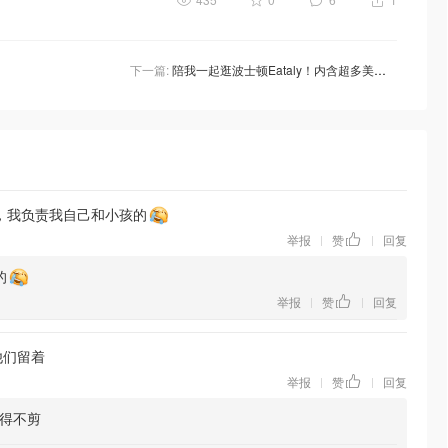
下一篇:
陪我一起逛波士顿Eataly！内含超多美图&美食分享
，我负责我自己和小孩的
举报
赞
回复
|
|
的
举报
赞
回复
|
|
他们留着
举报
赞
回复
|
|
不得不剪