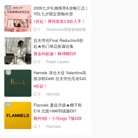
LOOKFANTASTIC.COM
2026七夕礼物推荐&攻略汇总 |
YSL七夕限定唇釉补货
1折起！菁纯套装3.8折入手！
1
Dealmoon英国省钱快报
拉夫劳伦Final Reduction5折
起🔥热门单品捡漏合集
黄金码捡漏！棒球帽£25
0
Ralph Lauren
Harrods 清仓大促 Valentino高
跟凉鞋£495 拉夫劳伦毛衣£43
4折起！
0
Harrods
Flannels 夏促升级🔥椰子鞋
£19 北面1996羽绒服£67
额外9折！小马logo T恤£28
1
Flannels