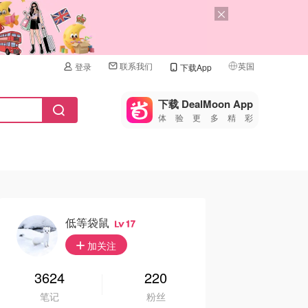
联系我们
英国
登录
下载App
🇺🇸
美国
下载 DealMoon App
体验更多精彩
🇨🇳
中国
🇨🇦
加拿大
🇬🇧
英国
🇩🇪
德国
低等袋鼠
17
🇫🇷
加关注
法国
🇮🇹
3624
220
意大利
笔记
粉丝
🇦🇺
澳洲