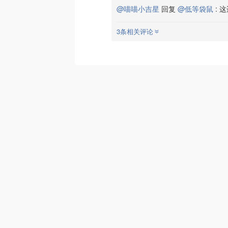
@喵喵小吉星
回复
@低等袋鼠
:
这
3条相关评论