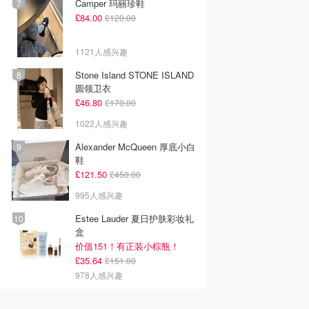
Camper 玛丽珍鞋
£84.00
£120.00
1121人感兴趣
Stone Island STONE ISLAND
圆领卫衣
£46.80
£170.00
1022人感兴趣
Alexander McQueen 厚底小白
鞋
£121.50
£450.00
995人感兴趣
Estee Lauder 夏日护肤彩妆礼
盒
价值151！有正装小棕瓶！
£35.64
£151.00
978人感兴趣