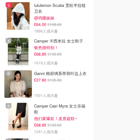
lululemon Scuba 宽松半拉链
卫衣
@鸡腿妹妹
£64.00
£108.00
1866人感兴趣
Camper 卡西米拉 女士鞋子
银色很特别！
£68.85
£135.00
1619人感兴趣
Ganni 棉府绸系带荷叶边上衣
£37.80
£135.00
1501人感兴趣
Camper Casi Myra 女士乐福
鞋
他们家爆款！皮质超软~
£68.85
£135.00
1241人感兴趣