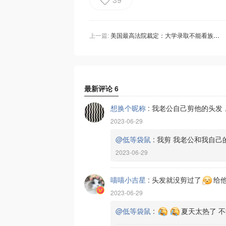
上一篇:
美国最高法院裁定：大学录取不能看族裔！AA违宪！高等教育“平权行动”被终结
最新评论
6
想换个昵称
:
我老公自己剪他的头发
2023-06-29
@低等袋鼠
:
我剪 我老公和我自己
2023-06-29
喵喵小吉星
:
头发就没剪过了
给
2023-06-29
@低等袋鼠
:
夏天太热了 