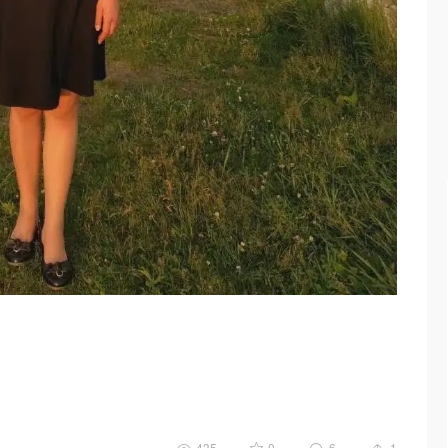
435
0
6
1