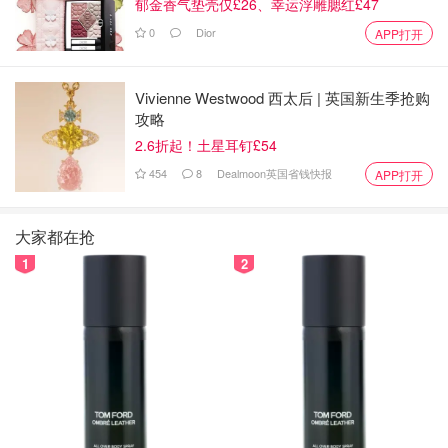
郁金香气垫壳仅£26、幸运浮雕腮红£47
0
Dior
APP打开
Vivienne Westwood 西太后 | 英国新生季抢购
攻略
2.6折起！土星耳钉£54
454
8
Dealmoon英国省钱快报
APP打开
大家都在抢
1
2