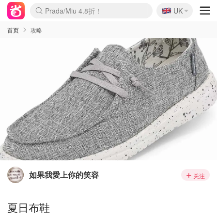
🇬🇧
Prada/Miu 4.8折！
UK
麦卢卡蜂蜜夏促！个位数！
啥？必胜客披萨5折！
首页
攻略
如果我愛上你的笑容
关注
夏日布鞋