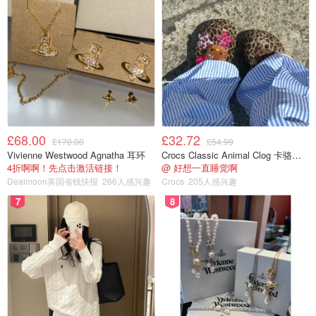
£68.00
£32.72
£170.00
£54.99
Vivienne Westwood Agnatha 耳环
Crocs Classic Animal Clog 卡骆驰动物印花洞洞鞋
4折啊啊！先点击激活链接！
@ 好想一直睡觉啊
Dealmoon英国省钱快报
266人感兴趣
Crocs
205人感兴趣
7
8