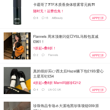
卡霸哥了❓TF木质香身体喷雾零元购❓❗
随时无！运费也免！
8
15
AllBeauty
APP打开
Flannels 周末顶奢闪促💥YSL马鞍包直减
£961！
1折起+叠9折！
2
Flannels
APP打开
真的很好买👉西太后Hazel腋下包£193/爱心
土星耳钉£54
4折起+叠8折 Marni玛丽珍£212
4
LN-CC UK
APP打开
珍珠饰品专场🦪大溪地黑珍珠项链£69/原