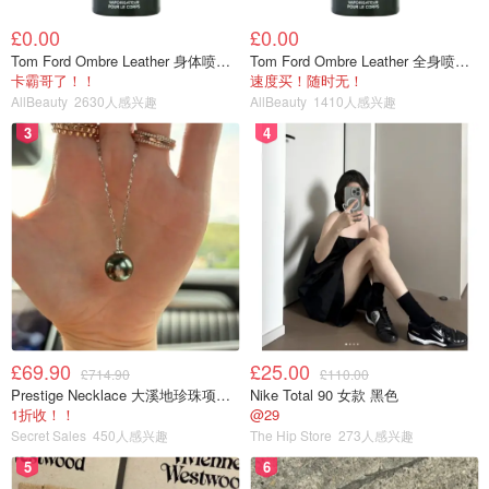
£0.00
£0.00
Tom Ford Ombre Leather 身体喷雾 150ml
Tom Ford Ombre Leather 全身喷雾 150ml
卡霸哥了！！
速度买！随时无！
AllBeauty
2630人感兴趣
AllBeauty
1410人感兴趣
3
4
£69.90
£25.00
£714.90
£110.00
Prestige Necklace 大溪地珍珠项链 10-11mm
Nike Total 90 女款 黑色
1折收！！
@29
Secret Sales
450人感兴趣
The Hip Store
273人感兴趣
5
6