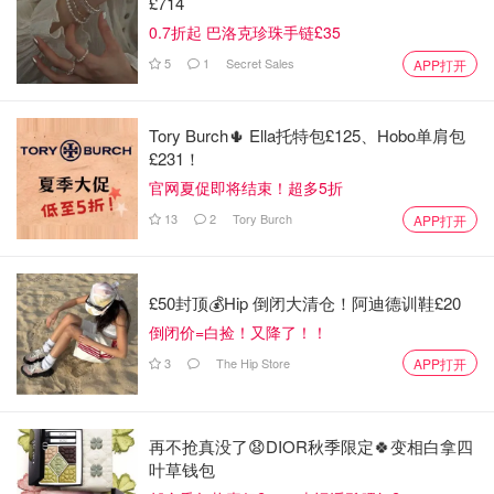
£714
0.7折起 巴洛克珍珠手链£35
5
1
Secret Sales
APP打开
Tory Burch🌵 Ella托特包£125、Hobo单肩包
£231！
官网夏促即将结束！超多5折
13
2
Tory Burch
APP打开
£50封顶💰Hip 倒闭大清仓！阿迪德训鞋£20
倒闭价=白捡！又降了！！
3
The Hip Store
APP打开
再不抢真没了😧DIOR秋季限定🍀变相白拿四
叶草钱包