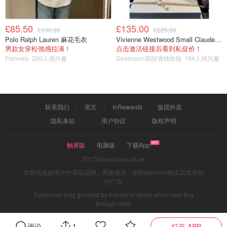
£85.50
£135.00
£190.00
£225.00
Polo Ralph Lauren 麻花毛衣
Vivienne Westwood Small Claude 珍珠项链
男款女穿松弛感拉满！
点击激活链接后看到私促价！
Flannels
200人感兴趣
Dealmoon英国省钱快报
184人感兴趣
联系我们
黑五
InRewards
饭团外卖
隐私条款
用户协议
版权声明
触屏版
电脑版
下载App
2017©dealmoon.co.uk
页面信息由用户分享或品牌、商家提供，由Dealmoon核实后发布折
扣广告
Dealmoon may get paid by brands or deals when user buy
through links
评论
1
打开 APP