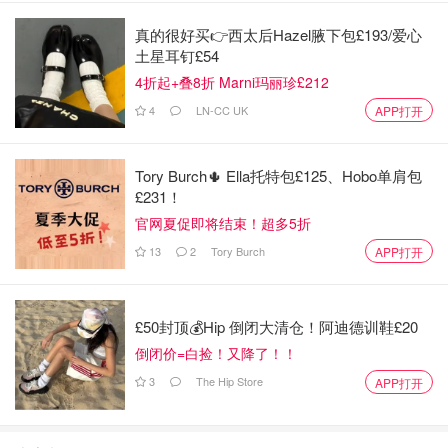
真的很好买👉西太后Hazel腋下包£193/爱心
土星耳钉£54
4折起+叠8折 Marni玛丽珍£212
清凉OOTD
4
LN-CC UK
APP打开
Tory Burch🌵 Ella托特包£125、Hobo单肩包
£231！
官网夏促即将结束！超多5折
13
2
Tory Burch
APP打开
£50封顶💰Hip 倒闭大清仓！阿迪德训鞋£20
倒闭价=白捡！又降了！！
3
The Hip Store
APP打开