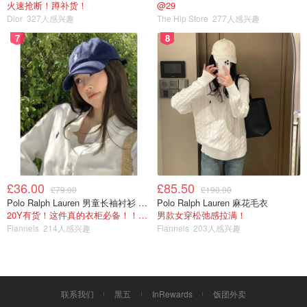
火速抢断！蹲补货！
@29
Dior
327人感兴趣
The Hip Store
277人感兴趣
7
8
£36.00
£85.50
£79.00
£190.00
Polo Ralph Lauren 男童长袖衬衫 Oxford
Polo Ralph Lauren 麻花毛衣
20Y有货！这件真的衣柜必备！！@蜜子不爱吃
男款女穿松弛感拉满！
Flannels
214人感兴趣
Flannels
203人感兴趣
联系我们
黑五
InRewards
饭团外卖