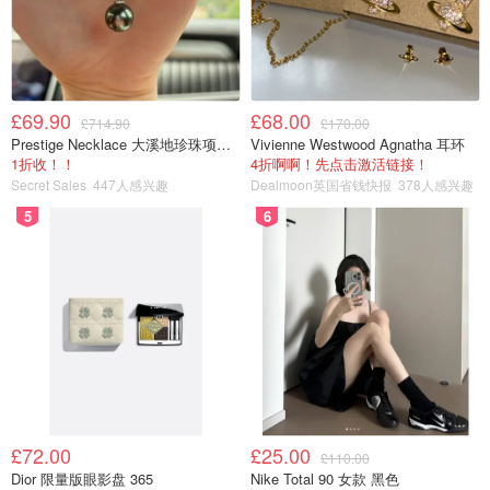
£69.90
£68.00
£714.90
£170.00
Prestige Necklace 大溪地珍珠项链 10-11mm
Vivienne Westwood Agnatha 耳环
1折收！！
4折啊啊！先点击激活链接！
Secret Sales
447人感兴趣
Dealmoon英国省钱快报
378人感兴趣
5
6
£72.00
£25.00
£110.00
Dior 限量版眼影盘 365
Nike Total 90 女款 黑色