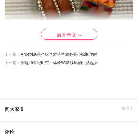
3）绿蓝、蓝色一直是我偏爱的，配裙子、牛仔裤、短裤T
展开全文
恤各种造型都hold得住
上一篇：
ANR到底是个啥？雅诗兰黛必买小棕瓶详解
下一篇：
穿越19世纪时空，体验WI新移民的生活起居
问大家
0
全部
评论