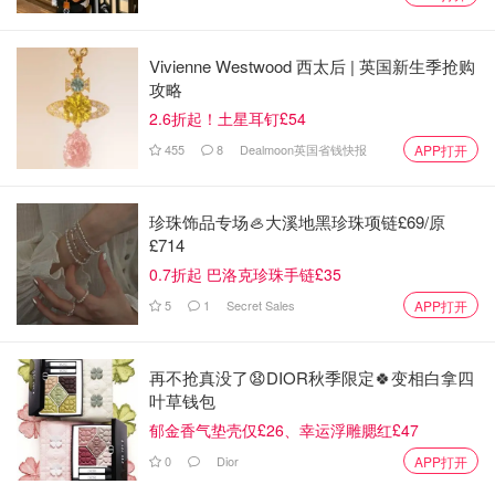
Vivienne Westwood 西太后 | 英国新生季抢购
攻略
2.6折起！土星耳钉£54
455
8
Dealmoon英国省钱快报
APP打开
珍珠饰品专场🦪大溪地黑珍珠项链£69/原
£714
0.7折起 巴洛克珍珠手链£35
5
1
Secret Sales
APP打开
再不抢真没了😧DIOR秋季限定🍀变相白拿四
叶草钱包
郁金香气垫壳仅£26、幸运浮雕腮红£47
0
Dior
APP打开