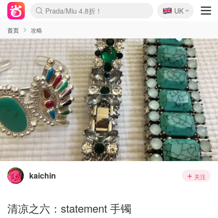
🇬🇧
Prada/Miu 4.8折！
UK
麦卢卡蜂蜜夏促！个位数！
啥？必胜客披萨5折！
首页
攻略
kaichin
关注
清凉之六：statement 手镯