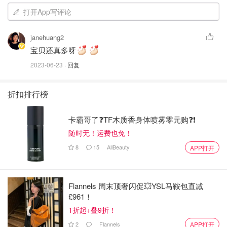
打开App写评论
4）喜欢将他们叠带，可带走手腕也可带在手臂上，可以再
加上不同颜色、材质的一起叠带。
janehuang2
宝贝还真多呀
2023-06-23
· 回复
折扣排行榜
卡霸哥了❓TF木质香身体喷雾零元购❓❗
随时无！运费也免！
8
15
AllBeauty
APP打开
Flannels 周末顶奢闪促💥YSL马鞍包直减
£961！
1折起+叠9折！
夏天真好，可以拗各种造型。
2
Flannels
APP打开