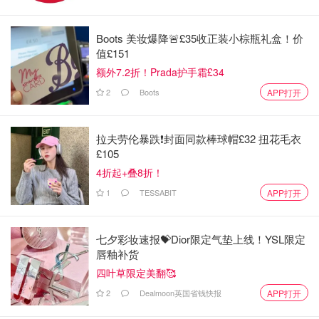
Boots 美妆爆降🚨£35收正装小棕瓶礼盒！价
值£151
额外7.2折！Prada护手霜£34
2
Boots
APP打开
拉夫劳伦暴跌❗️封面同款棒球帽£32 扭花毛衣
£105
4折起+叠8折！
1
TESSABIT
APP打开
七夕彩妆速报💝Dior限定气垫上线！YSL限定
唇釉补货
四叶草限定美翻🥰
2
Dealmoon英国省钱快报
APP打开