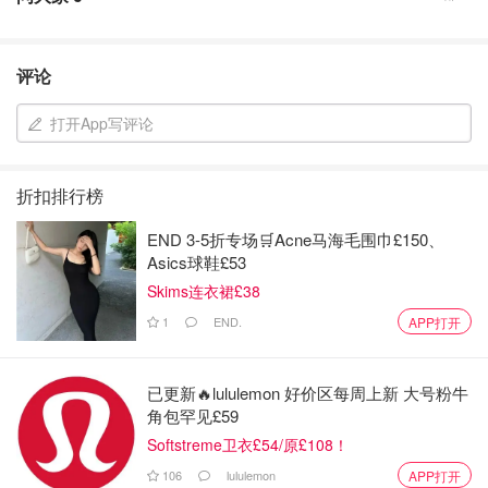
评论
打开App写评论
折扣排行榜
END 3-5折专场🛒Acne马海毛围巾£150、
Asics球鞋£53
Skims连衣裙£38
1
END.
APP打开
已更新🔥lululemon 好价区每周上新 大号粉牛
角包罕见£59
Softstreme卫衣£54/原£108！
106
lululemon
APP打开