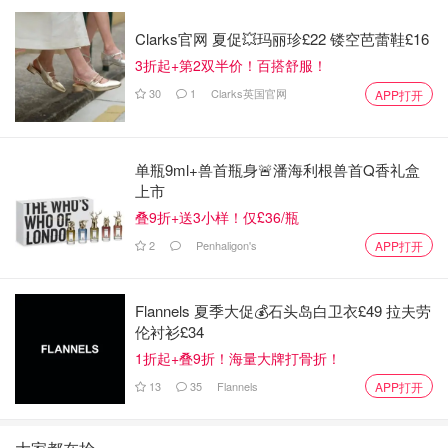
Clarks官网 夏促💥玛丽珍£22 镂空芭蕾鞋£16
3折起+第2双半价！百搭舒服！
30
1
Clarks英国官网
APP打开
单瓶9ml+兽首瓶身🚨潘海利根兽首Q香礼盒
上市
叠9折+送3小样！仅£36/瓶
2
Penhaligon's
APP打开
Flannels 夏季大促💰石头岛白卫衣£49 拉夫劳
伦衬衫£34
1折起+叠9折！海量大牌打骨折！
13
35
Flannels
APP打开