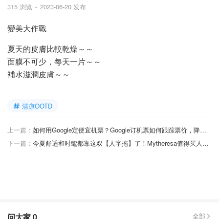
315 浏览
2023-06-20 发布
變美大作戰
夏天的皮膚比較乾燥～～
面膜不可少，每天一片～～
補水滋潤皮膚～～
清凉OOTD
上一篇：
如何用Google定便宜机票？Google订机票如何跟踪票价，降价提醒，如何退改签？
下一篇：
今夏舒适和时髦都靠这双【人字拖】了！Mytheresa值得买人字拖清单
问大家
0
全部