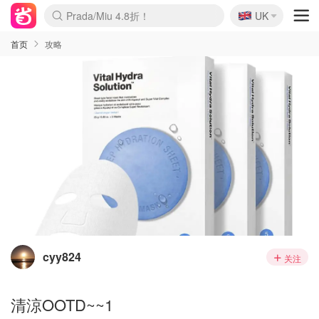
🇬🇧
Prada/Miu 4.8折！
UK
麦卢卡蜂蜜夏促！个位数！
啥？必胜客披萨5折！
首页
攻略
cyy824
关注
清涼OOTD~~1