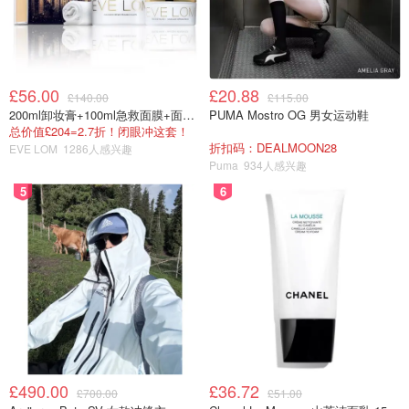
£56.00
£20.88
£140.00
£115.00
200ml卸妆膏+100ml急救面膜+面霜+洁颜布
PUMA Mostro OG 男女运动鞋
总价值£204=2.7折！闭眼冲这套！
折扣码：DEALMOON28
EVE LOM
1286人感兴趣
Puma
934人感兴趣
5
6
£490.00
£36.72
£700.00
£51.00