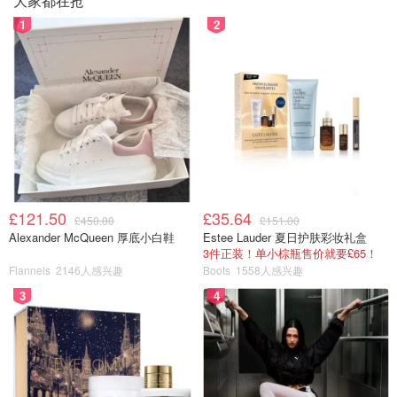
大家都在抢
1
2
£121.50
£35.64
£450.00
£151.00
Alexander McQueen 厚底小白鞋
Estee Lauder 夏日护肤彩妆礼盒
3件正装！单小棕瓶售价就要£65！
Flannels
2146人感兴趣
Boots
1558人感兴趣
3
4