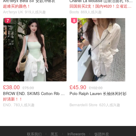
Arc'teryx Beta SV 女款冲锋衣
Chanel La Mousse 山茶洁面乳 150ml
超难买的颜色！
回国前买2支！国内¥620！立省近一半！
Arc'teryx UK
919人感兴趣
Boots
869人感兴趣
7
8
£38.00
£45.90
£75.00
£102.00
BROW END. SKIMS Cotton Rib 长款背心连衣裙 薄荷绿
Polo Ralph Lauren 长袖休闲衬衫
好清新！！
END.
783人感兴趣
Bernardelli Store
620人感兴趣
联系我们
黑五
InRewards
饭团外卖