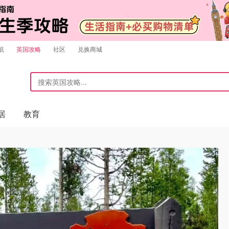
航
英国攻略
社区
兑换商城
居
教育
！