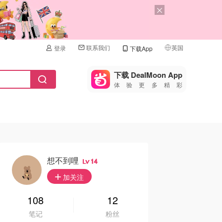
联系我们
英国
登录
下载App
🇺🇸
美国
下载 DealMoon App
体验更多精彩
🇨🇳
中国
🇨🇦
加拿大
🇬🇧
英国
🇩🇪
德国
想不到哩
14
🇫🇷
加关注
法国
🇮🇹
108
12
意大利
笔记
粉丝
🇦🇺
澳洲