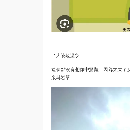
📍大陵鏡溫泉
這個點沒有想像中驚豔，因為太大了
泉與岩壁