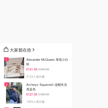
大家都在抢
Alexander McQueen 厚底小白
鞋
£121.50
£450.00
2123人感兴趣
Arc'teryx Squamish 连帽夹克
黑蓝色
£127.50
£180.00
1463人感兴趣