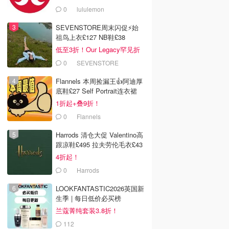
0
lululemon
SEVENSTORE周末闪促⚡️始
祖鸟上衣£127 NB鞋£38
低至3折！Our Legacy罕见折
0
SEVENSTORE
Flannels 本周捡漏王👍阿迪厚
底鞋£27 Self Portrait连衣裙
£63
1折起+叠9折！
0
Flannels
Harrods 清仓大促 Valentino高
跟凉鞋£495 拉夫劳伦毛衣£43
4折起！
0
Harrods
LOOKFANTASTIC2026英国新
生季 | 每日低价必买榜
兰蔻菁纯套装3.8折！
112