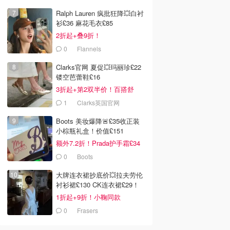
LOOKFANTASTIC.COM
Ralph Lauren 疯批狂降💥白衬
衫£36 麻花毛衣£85
2折起+叠9折！
0
Flannels
Clarks官网 夏促💥玛丽珍£22
镂空芭蕾鞋£16
3折起+第2双半价！百搭舒
服！
1
Clarks英国官网
Boots 美妆爆降🚨£35收正装
小棕瓶礼盒！价值£151
额外7.2折！Prada护手霜£34
0
Boots
大牌连衣裙抄底价💥拉夫劳伦
衬衫裙£130 CK连衣裙£29！
1折起+9折！小鞠同款
Ganni£88
0
Frasers