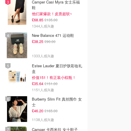
Camper Casi Myra 女士乐福
鞋
他们家爆款！皮质超软~
£68.85
£135.00
1344人感兴趣
New Balance 471 运动鞋
£38.25
£90.00
1333人感兴趣
Estee Lauder 夏日护肤彩妆礼
盒
价值151！有正装小棕瓶！
£35.64
£151.00
1151人感兴趣
Burberry Slim Fit 真丝围巾 女
士
£46.20
£165.00
1138人感兴趣
Camper 卡西米拉 女士鞋子