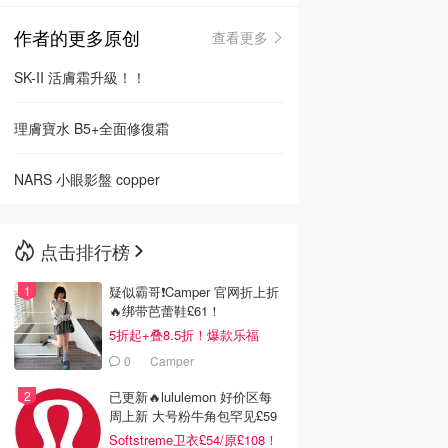
作者的更多原创
查看更多
🇳🇿
新西兰
SK-II 活膚霜升級！！
理膚寶水 B5+全面修復霜
NARS 小眼影盤 copper
点击排行榜
疑似霸哥❗️Camper 官网折上折
🔥绑带芭蕾鞋£61！
5折起+叠8.5折！爆款乐福
£68！
0
Camper
已更新🔥lululemon 好价区每
周上新 大号粉牛角包罕见£59
Softstreme卫衣£54/原£108！