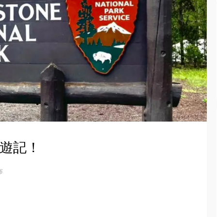
公園遊記！
布