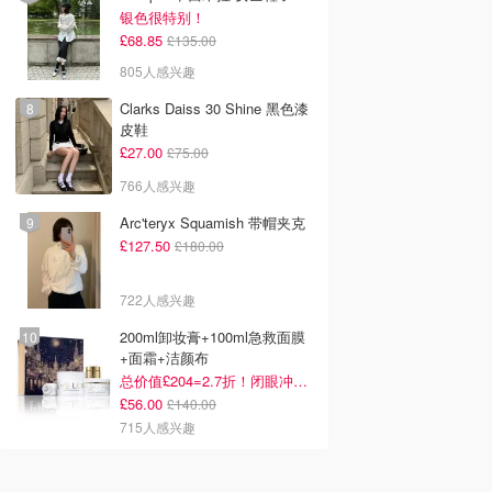
银色很特别！
£68.85
£135.00
805人感兴趣
Clarks Daiss 30 Shine 黑色漆
皮鞋
£27.00
£75.00
766人感兴趣
Arc'teryx Squamish 带帽夹克
£127.50
£180.00
722人感兴趣
200ml卸妆膏+100ml急救面膜
+面霜+洁颜布
总价值£204=2.7折！闭眼冲这套！
£56.00
£140.00
715人感兴趣