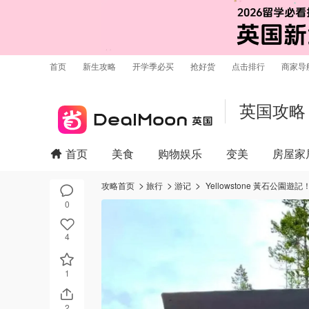
首页
新生攻略
开学季必买
抢好货
点击排行
商家导
英国攻略
首页
美食
购物娱乐
变美
房屋家
攻略首页
旅行
游记
Yellowstone 黃石公園遊記
0
4
1
2