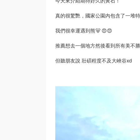
今天來介紹期待好久的黃石！
真的很驚艷，國家公園內包含了一堆
我們很幸運遇到熊🐻 😍😍
推薦想去一個地方然後看到所有美不
但聽朋友說 壯碩程度不及大峽谷xd