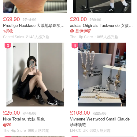
£69.90
£20.00
£714.90
£80.00
Prestige Necklace 大溪地珍珠项链 10-11mm
adidas Originals Taekwondo 女款黑色运动鞋
1折收！！
@ 是伊伊呀
Secret Sales
2148人感兴趣
The Hip Store
1085人感兴趣
3
4
£25.00
£108.00
£110.00
£225.00
Nike Total 90 女款 黑色
Vivienne Westwood Small Claude
@29
珍珠项链
The Hip Store
666人感兴趣
LN-CC UK
662人感兴趣