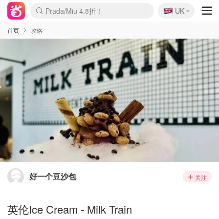
🇬🇧
Prada/Miu 4.8折！
UK
麦卢卡蜂蜜夏促！个位数！
啥？必胜客披萨5折！
首页
攻略
好一个豆沙包
关注
英伦Ice Cream - Milk Train