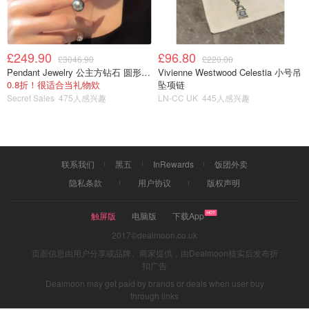
£249.90
£96.80
£3046.90
£220.00
Pendant Jewelry 公主方钻石 圆形大溪地珍珠吊坠 11-12mm
Vivienne Westwood Celestia 小号吊
0.8折！很适合当礼物欸
坠项链
Secret Sales
475人感兴趣
LN-CC UK
445人感兴趣
联系我们
黑五
InRewards
饭团外卖
隐私条款
用户协议
版权声明
触屏版
电脑版
下载App
2017©dealmoon.co.uk
页面信息由用户分享或品牌、商家提供，由Dealmoon核实后发布折
扣广告
Dealmoon may get paid by brands or deals when user buy
through links