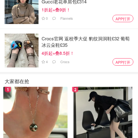
Gucci老花单肩包£314
1折起+叠9折！
0
Flannels
APP打开
Crocs官网 返校季大促 豹纹洞洞鞋£32 葡萄
冰云朵鞋£35
4折起+叠8.5折！
4
Crocs
APP打开
大家都在抢
1
2