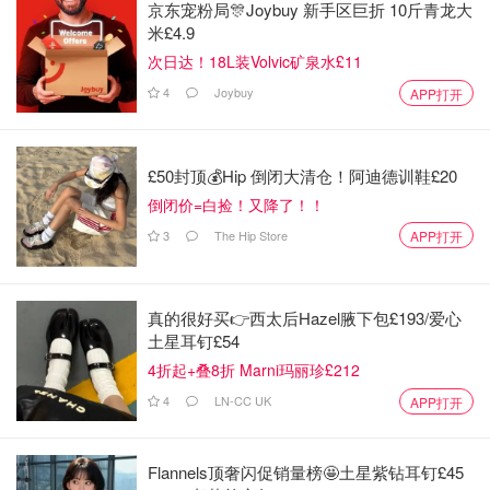
京东宠粉局🎊Joybuy 新手区巨折 10斤青龙大
米£4.9
次日达！18L装Volvic矿泉水£11
4
Joybuy
APP打开
£50封顶💰Hip 倒闭大清仓！阿迪德训鞋£20
倒闭价=白捡！又降了！！
3
The Hip Store
APP打开
真的很好买👉西太后Hazel腋下包£193/爱心
土星耳钉£54
4折起+叠8折 Marni玛丽珍£212
4
LN-CC UK
APP打开
Flannels顶奢闪促销量榜🤩土星紫钻耳钉£45