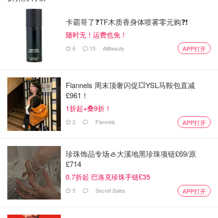
卡霸哥了❓TF木质香身体喷雾零元购❓❗
随时无！运费也免！
6
15
AllBeauty
APP打开
Flannels 周末顶奢闪促💥YSL马鞍包直减
£961！
1折起+叠9折！
2
Flannels
APP打开
珍珠饰品专场🦪大溪地黑珍珠项链£69/原
£714
0.7折起 巴洛克珍珠手链£35
5
Secret Sales
APP打开