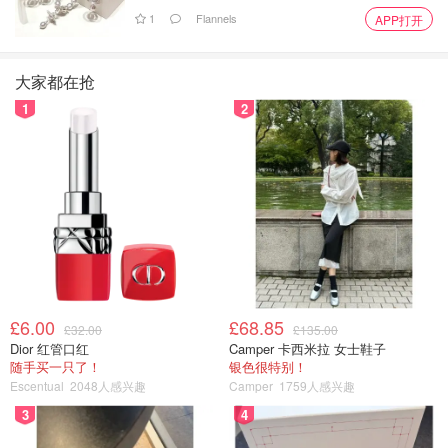
1
Flannels
APP打开
大家都在抢
1
2
£6.00
£68.85
£32.00
£135.00
Dior 红管口红
Camper 卡西米拉 女士鞋子
随手买一只了！
银色很特别！
Escentual
2048人感兴趣
Camper
1759人感兴趣
3
4