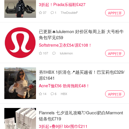
3折起！Prada乐福鞋£427
37
1
TheDoubleF
APP打开
已更新🔥lululemon 好价区每周上新 大号粉牛
角包罕见£59
Softstreme卫衣£54/原£108！
107
lululemon
APP打开
夯‼️HBX 1折清仓📍越买越省！巴宝莉包£329/
原£1641
AcneT恤£56 勃肯拖鞋£48！
14
6
HBX
APP打开
Flannels 七夕送礼攻略💘Gucci奶白Marmont
链条包£719
3折起+叠9折! bbr围巾£211