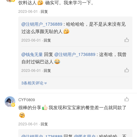
饮料达人
确实可。我来学习一下。
💔忘了提前留一些柠檬做切片，放在杯子上会好看很多
2023-06-01
· 回复
:
哈哈哈哈，是不是从来没有见
@注销用户_1736889
过这么厚颜无耻的人
2023-06-01
· 回复
⚠️七杯冰水的量其实挺多的，我一开始低估了它有多少，结
果换了两三个容器，小伙伴们做的时候可以先把七杯冰水弄
回复
:
这有啥，我曾
@钱兔无量
@注销用户_1736889
好，看看容器够不够大
自封过锅巴达人
2023-06-01
· 回复
3条相关评论
🤪今天早上起来突然灵机一动，给柠檬汁加了个奶泡，结果
CYF0809
效果异样的好，整个柠檬水上升了一个层次，感觉打开了新
很棒的分享
我发现和宝宝家的餐垫差一点就同款了
世界的大门，我觉得我自己要向饮料达人迈进了
2023-06-01
· 回复
回复
:
哈哈哈哈，不
@注销用户_1736889
@匿名用户