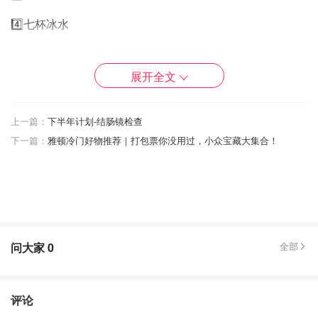
4️⃣七杯冰水
展开全文
步骤：
上一篇：
下半年计划-结肠镜检查
1️⃣将两杯白糖和一杯水倒入锅里煮沸
下一篇：
雅顿冷门好物推荐｜打包票你没用过，小众宝藏大集合！
2️⃣把柠檬汁从柠檬上挤出来，果肉可以留着，核到时候拿出
来。八个柠檬大概可以挤出350毫升柠檬汁（挤柠檬前在台
面把柠檬揉一揉，柠檬更容易出汁哦）
问大家
0
全部
评论