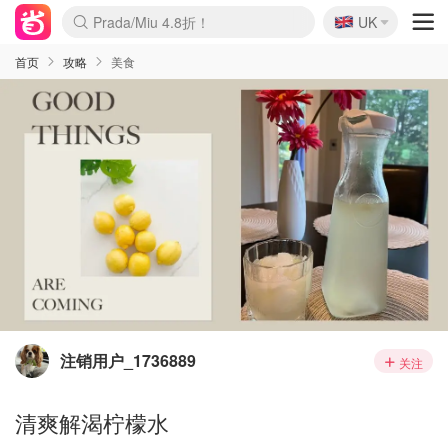
🇬🇧
Prada/Miu 4.8折！
UK
麦卢卡蜂蜜夏促！个位数！
啥？必胜客披萨5折！
首页
攻略
美食
注销用户_1736889
关注
清爽解渴柠檬水