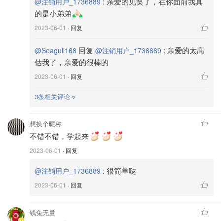
:
亲爱的见笑了，在你面前我真
@注销用户_1736889
的是小弟弟
2023-06-01
· 回复
回复
:
亲爱的太高
@Seagull168
@注销用户_1736889
估我了，亲爱的很棒的
2023-06-01
· 回复
3条相关评论
想换个昵称
不错不错，学起来
2023-06-01
· 回复
:
很简单哒
@注销用户_1736889
🧊喜欢加冰块的还可以加上冰块享用哦！
2023-06-01
· 回复
钱兔无量