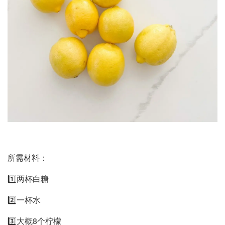
所需材料：
1️⃣两杯白糖
2️⃣一杯水
3️⃣大概8个柠檬