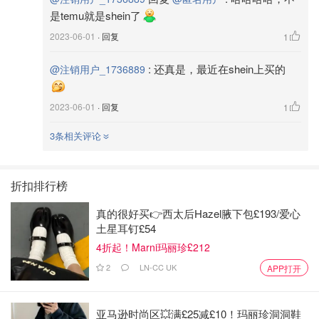
是temu就是shein了
2023-06-01
· 回复
1
:
还真是，最近在shein上买的
@注销用户_1736889
2023-06-01
· 回复
1
3条相关评论
折扣排行榜
真的很好买👉西太后Hazel腋下包£193/爱心
土星耳钉£54
4折起！Marni玛丽珍£212
2
LN-CC UK
APP打开
亚马逊时尚区💥满£25减£10！玛丽珍洞洞鞋