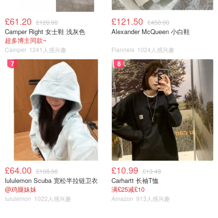
£61.20
£121.50
£120.00
£450.00
Camper Right 女士鞋 浅灰色
Alexander McQueen 小白鞋
超多博主同款~
Camper
1241人感兴趣
Flannels
1024人感兴趣
7
8
£64.00
£10.99
£108.00
£13.49
lululemon Scuba 宽松半拉链卫衣
Carhartt 长袖T恤
@鸡腿妹妹
满£25减£10
lululemon
1022人感兴趣
Amazon
913人感兴趣