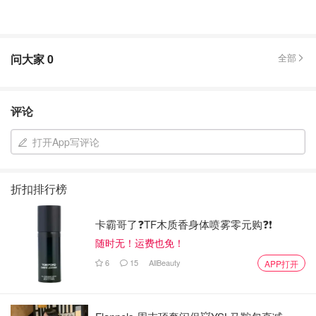
问大家
0
全部
评论
打开App写评论
折扣排行榜
卡霸哥了❓TF木质香身体喷雾零元购❓❗
随时无！运费也免！
6
15
AllBeauty
APP打开