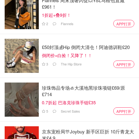
Flannels 周末顶奢闪促💥YSL马鞍包直减
£961！
1折起+叠9折！
2
Flannels
APP打开
£50封顶💰Hip 倒闭大清仓！阿迪德训鞋£20
倒闭价=白捡！又降了！！
3
The Hip Store
APP打开
珍珠饰品专场🦪大溪地黑珍珠项链£69/原
£714
0.7折起 巴洛克珍珠手链£35
5
Secret Sales
APP打开
京东宠粉局🎊Joybuy 新手区巨折 10斤青龙大
米£4.9