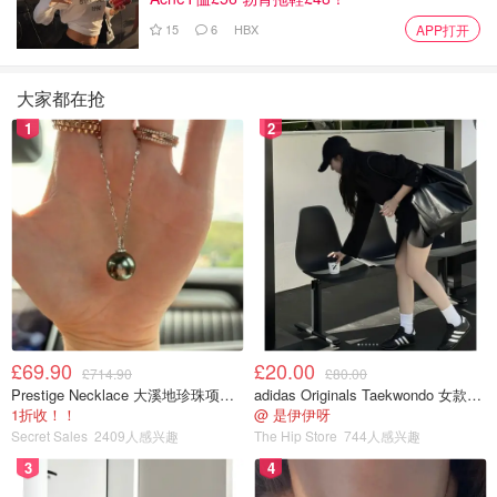
15
6
HBX
APP打开
大家都在抢
1
2
£69.90
£20.00
£714.90
£80.00
Prestige Necklace 大溪地珍珠项链 10-11mm
adidas Originals Taekwondo 女款黑色运动鞋
1折收！！
@ 是伊伊呀
Secret Sales
2409人感兴趣
The Hip Store
744人感兴趣
3
4