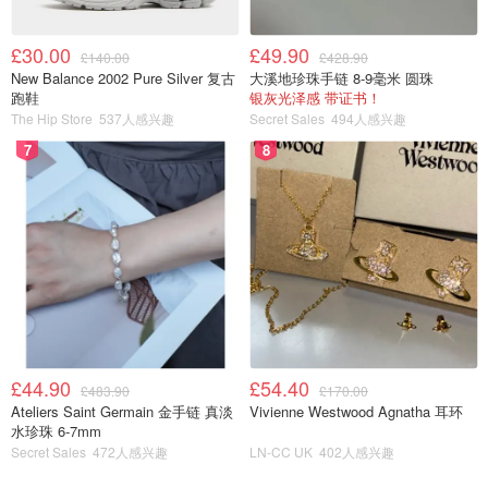
£30.00
£49.90
£140.00
£428.90
New Balance 2002 Pure Silver 复古
大溪地珍珠手链 8-9毫米 圆珠
跑鞋
银灰光泽感 带证书！
The Hip Store
537人感兴趣
Secret Sales
494人感兴趣
7
8
£44.90
£54.40
£483.90
£170.00
Ateliers Saint Germain 金手链 真淡
Vivienne Westwood Agnatha 耳环
水珍珠 6-7mm
Secret Sales
472人感兴趣
LN-CC UK
402人感兴趣