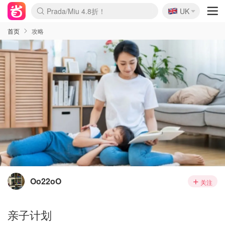
🇬🇧
Prada/Miu 4.8折！
UK
麦卢卡蜂蜜夏促！个位数！
啥？必胜客披萨5折！
首页
攻略
Oo22oO
关注
亲子计划