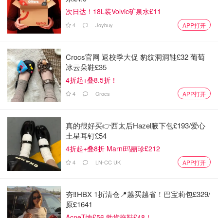
次日达！18L装Volvic矿泉水£11
4
Joybuy
APP打开
Crocs官网 返校季大促 豹纹洞洞鞋£32 葡萄
冰云朵鞋£35
4折起+叠8.5折！
4
Crocs
APP打开
真的很好买👉西太后Hazel腋下包£193/爱心
土星耳钉£54
4折起+叠8折 Marni玛丽珍£212
4
LN-CC UK
APP打开
夯‼️HBX 1折清仓📍越买越省！巴宝莉包£329/
原£1641
AcneT恤£56 勃肯拖鞋£48！