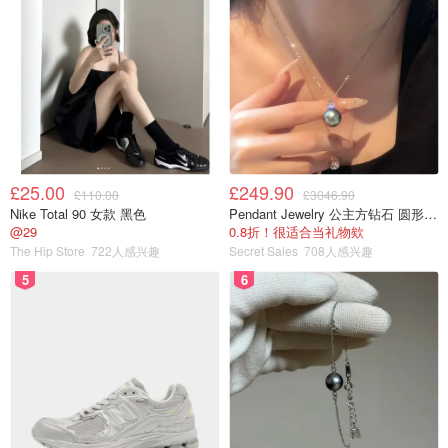
£25.00
£249.90
£110.00
£3046.90
Nike Total 90 女款 黑色
Pendant Jewelry 公主方钻石 圆形大溪地珍珠吊坠 11-12mm
@29
0.8折！很适合当礼物欸
The Hip Store
722人感兴趣
Secret Sales
708人感兴趣
5
6