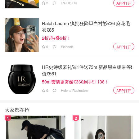
2
LN-CC UK
APP打开
Ralph Lauren 疯批狂降💥白衬衫£36 麻花毛
衣£85
2折起+叠9折！
0
Flannels
APP打开
HR史诗级豪礼🚀1件送73ml新品黑白绷带等❗️
值£561
50ml套装更夯😱£360到手£1138！
0
Helena Rubinstein
APP打开
大家都在抢
1
2