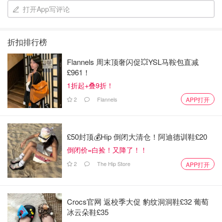
打开App写评论
折扣排行榜
Flannels 周末顶奢闪促💥YSL马鞍包直减
£961！
1折起+叠9折！
2
Flannels
APP打开
£50封顶💰Hip 倒闭大清仓！阿迪德训鞋£20
倒闭价=白捡！又降了！！
2
The Hip Store
APP打开
Crocs官网 返校季大促 豹纹洞洞鞋£32 葡萄
冰云朵鞋£35