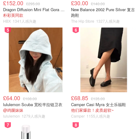
£152.00
£30.00
£295.00
£140.00
Dragon Diffusion Mini Flat Gora 深棕色手提包
New Balance 2002 Pure Silver 复古
朴彩英同款
跑鞋
HBX
1341人感兴趣
The Hip Store
1327人感兴趣
5
6
£64.00
£68.85
£108.00
£135.00
lululemon Scuba 宽松半拉链卫衣
Camper Casi Myra 女士乐福鞋
@鸡腿妹妹
他们家爆款！皮质超软~
lululemon
1279人感兴趣
Camper
1155人感兴趣
7
8