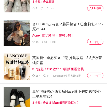
4折起+叠8.5折！
3
Crocs
APP打开
夯‼️HBX 1折清仓📍越买越省！巴宝莉包£329/
原£1641
AcneT恤£56 勃肯拖鞋£48！
15
6
HBX
APP打开
英国新生季必买🔥兰蔻 抢购攻略 - 3.8折收菁
纯面霜
3.7折起！£31收£110百肽面霜套装
287
11
Dealmoon英国省钱快报
APP打开
真的很好买👉西太后Hazel腋下包£193/爱心
土星耳钉£54
4折起+叠8折 Marni玛丽珍£212