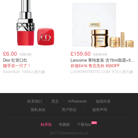
2️⃣原有的穿搭中添加柔和淡雅色系的单品或者配
柔和淡雅的颜色加入会让你看起来更有女人味。 在你原有
£6.00
£159.60
£32.00
£280.00
的穿搭里，可以把上衣换成柔和的色系（参考图如下）也可
Dior 红管口红
Lancome 菁纯套装 含75ml面霜+5ml精华+5ml眼霜
随手买一只了！
价值£416 售完无补 码5OFF
以是下身，可以是包，也可以是鞋。全身的颜色搭配尽量做
Escentual
1044人感兴趣
LOOKFANTASTIC.COM
972人感兴趣
到色系统一。( 不是所有的人上衣适合淡雅的色系，四季色
彩理论以后会发😃）
联系我们
黑五
InRewards
饭团外卖
隐私条款
用户协议
版权声明
触屏版
电脑版
下载App
2017©dealmoon.co.uk