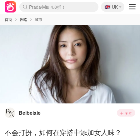
🇬🇧
Prada/Miu 4.8折！
UK
麦卢卡蜂蜜夏促！个位数！
啥？必胜客披萨5折！
首页
攻略
城市
Beibeixie
关注
不会打扮，如何在穿搭中添加女人味？